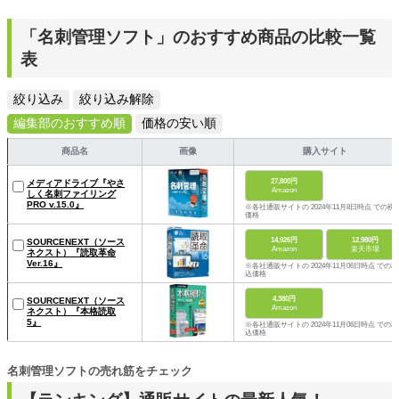
「名刺管理ソフト」のおすすめ商品の比較一覧
表
絞り込み
絞り込み解除
編集部のおすすめ順
価格の安い順
商品名
画像
購入サイト
27,800円
メディアドライブ『やさ
Amazon
しく名刺ファイリング
PRO v.15.0』
※各社通販サイトの 2024年11月8日時点 での税
価格
14,926円
12,980円
SOURCENEXT（ソース
Amazon
楽天市場
ネクスト）『読取革命
Ver.16』
※各社通販サイトの 2024年11月06日時点 での税
込価格
4,380円
SOURCENEXT（ソース
Amazon
ネクスト）『本格読取
5』
※各社通販サイトの 2024年11月06日時点 での税
込価格
名刺管理ソフトの売れ筋をチェック