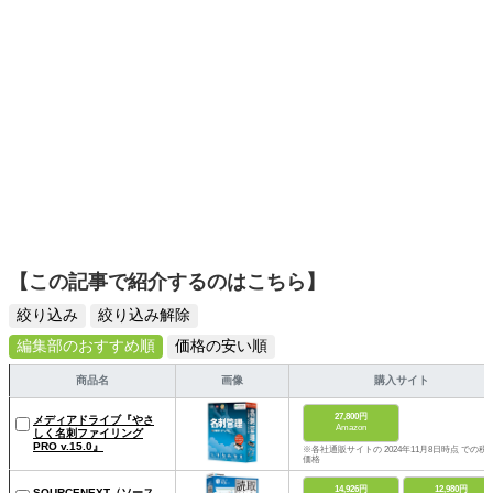
【この記事で紹介するのはこちら】
絞り込み
絞り込み解除
編集部のおすすめ順
価格の安い順
商品名
画像
購入サイト
27,800円
メディアドライブ『やさ
Amazon
しく名刺ファイリング
PRO v.15.0』
※各社通販サイトの 2024年11月8日時点 での税
価格
14,926円
12,980円
SOURCENEXT（ソース