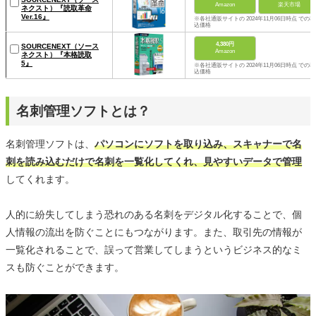
Amazon
楽天市場
ネクスト）『読取革命
Ver.16』
※各社通販サイトの 2024年11月06日時点 での税
込価格
4,380円
SOURCENEXT（ソース
Amazon
ネクスト）『本格読取
5』
※各社通販サイトの 2024年11月06日時点 での税
込価格
名刺管理ソフトとは？
名刺管理ソフトは、
パソコンにソフトを取り込み、スキャナーで名
刺を読み込むだけで名刺を一覧化してくれ、見やすいデータで管理
してくれます。
人的に紛失してしまう恐れのある名刺をデジタル化することで、個
人情報の流出を防ぐことにもつながります。また、取引先の情報が
一覧化されることで、誤って営業してしまうというビジネス的なミ
スも防ぐことができます。