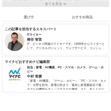
全てを見る
選び方
おすすめ商品
この記事を担当するエキスパート
ITライター
柳谷 智宣
IT・ビジネス関連のライターです。1998年からライターと
して、デジタルガジェット、ウェブサービス、コンシュー
マー製品からエンタープライズ製品まで様々な記事を手掛
けています。 ネット詐欺被害を防ぐNPO法人DLISの代表理
事を務め、都内に展開する飲食業「原価BAR」やウイスキ
マイナビおすすめナビ編集部
ー販売会社「トゥールビヨン」も経営しており、デジタル
担当：家電・AV機器、PC・スマホ・カメラ、ゲーム・ホ
好きと経営者の両方の目線で製品やサービスを紹介するの
ビー
が得意です。
中村 宥磨
「家電・AV機器」「ゲーム・ホビー」「PC・スマホ・カメ
ラ」分野を担当。家電が好きで、週末に家電量販店で最新
モデルや機能をチェックするのが趣味。また、友人とゲー
ムを楽しみながら、新作タイトルやイベント情報もいち早
くキャッチ。記事を通して、生活の質を底上げしてくれる
スタイリッシュで使いやすい家電や、みんなで楽しめるゲ
ームを発信していきます！