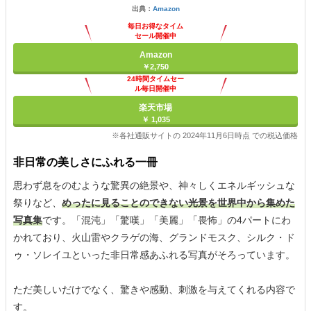
出典：
Amazon
毎日お得なタイム
セール開催中
Amazon
￥2,750
24時間タイムセー
ル毎日開催中
楽天市場
￥ 1,035
※各社通販サイトの 2024年11月6日時点 での税込価格
非日常の美しさにふれる一冊
思わず息をのむような驚異の絶景や、神々しくエネルギッシュな
祭りなど、
めったに見ることのできない光景を世界中から集めた
写真集
です。「混沌」「驚嘆」「美麗」「畏怖」の4パートにわ
かれており、火山雷やクラゲの海、グランドモスク、シルク・ド
ゥ・ソレイユといった非日常感あふれる写真がそろっています。
ただ美しいだけでなく、驚きや感動、刺激を与えてくれる内容で
す。