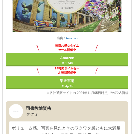
出典：
Amazon
毎日お得なタイム
セール開催中
Amazon
￥3,740
24時間タイムセー
ル毎日開催中
楽天市場
￥ 3,740
※各社通販サイトの 2024年11月05日時点 での税込価格
司書教諭資格
タクミ
ボリューム感、写真を見たときのワクワク感ともに大満足