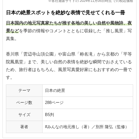
※各社通販サイトの 2024年11月05日時点 での税込価格
日本の絶景スポットを絶妙な表情で見せてくれる一冊
日本国内の地元写真家たちが推す各地の美しい自然や風物詩、夜
景など
を季節の情報やコメントとともに収録した「推し風景」写
真集。
香川県「雲辺寺山頂公園」や富山県「称名滝」から京都の「平等
院鳳凰堂」まで、美しい自然の表情を絶妙な瞬間でおさえている
ため、旅行者はもちろん、風景写真愛好家にもおすすめの一冊で
す。
テーマ
日本の絶景
ページ数
288ページ
サイズ
B5判
著者
#みんなの地元推し（著）／別所 隆弘（監修）