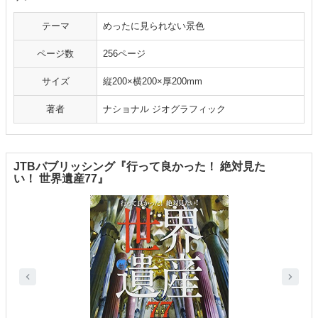
テーマ
めったに見られない景色
ページ数
256ページ
サイズ
縦200×横200×厚200mm
著者
ナショナル ジオグラフィック
JTBパブリッシング『行って良かった！ 絶対見た
い！ 世界遺産77』