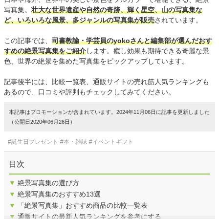
写真集。
壮大な世界遺産や自然の奇跡、輝く星空、山の写真集な
ど、いろいろな風景、多ジャンルの写真集が販売
されています。
この記事では、
司書教諭・学芸員のyokoさんと編集部が選んだおす
すめの絶景写真集をご紹介
します。癒し効果も期待できる奇麗な景
色、世界の絶景を集めた写真集をピックアップしています。
記事後半には、比較一覧表、通販サイトの売れ筋人気ランキングも
あるので、口コミや評判もチェックしてみてください。
本記事はプロモーションが含まれています。2024年11月06日に記事を更新しました
（公開日2020年06月26日）
#誕生日プレゼント
#本・雑誌
#イベントギフト
目次
▼
絶景写真集の選び方
▼
絶景写真集のおすすめ13選
▼
「絶景写真集」おすすめ商品の比較一覧表
▼
通販サイトの最新人気ランキングを参考にする