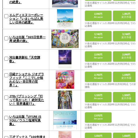
の絶景』
※各社通販サイトの 2024年11月05日時点 での税
込価格
2,090円
1,391円
エムディエヌコーポレー
Amazon
楽天市場
ション『いまいちばん美
しい日本の絶景』
※各社通販サイトの 2024年11月05日時点 での税
込価格
3,740円
3,740円
いろは出版『365日世界一
Amazon
楽天市場
周 絶景の旅』
※各社通販サイトの 2024年11月05日時点 での税
込価格
2,090円
2,090円
河出書房新社『天空讃
Amazon
楽天市場
歌』
※各社通販サイトの 2024年11月05日時点 での税
込価格
日経ナショナル ジオグラ
2,750円
1,035円
フィック『ここでしか味
Amazon
楽天市場
わえない 非日常の世
※各社通販サイトの 2024年11月6日時点 での税
界！』
価格
1,320円
1,320円
JTBパブリッシング『行
Amazon
楽天市場
って良かった！ 絶対見た
い！ 世界遺産77』
※各社通販サイトの 2024年11月05日時点 での税
込価格
2,970円
いろは出版『UYUNI iS
Amazon
YOU／ウユニ塩湖写真
集』
※各社通販サイトの 2024年11月05日時点 での税
込価格
1,650円
1,650円
三才ブックス『100年後ま