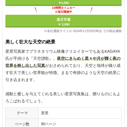
￥2,090
24時間タイムセー
ル毎日開催中
楽天市場
￥ 2,090
※各社通販サイトの 2024年11月05日時点 での税込価格
美しく壮大な天空の絶景
星景写真家でプラネタリウム映像クリエイターでもあるKAGAYA
氏が手掛ける『天空讃歌』。
夜空にきらめく星々や月が輝く夜の
世界を映し出した写真
がおさめられており、天空と地球が織り成
す壮大で美しい世界観が特徴。まるで奇跡のような天空の絶景に
引き込まれます。
感動と癒しを与えてくれる美しい星景写真集は、贈りものにもよ
ろこばれるでしょう。
テーマ
星景
ページ数
80ページ