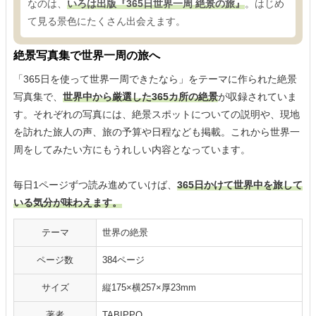
なのは、
いろは出版『365日世界一周 絶景の旅』
。はじめ
て見る景色にたくさん出会えます。
絶景写真集で世界一周の旅へ
「365日を使って世界一周できたなら」をテーマに作られた絶景
写真集で、
世界中から厳選した365カ所の絶景
が収録されていま
す。それぞれの写真には、絶景スポットについての説明や、現地
を訪れた旅人の声、旅の予算や日程なども掲載。これから世界一
周をしてみたい方にもうれしい内容となっています。
毎日1ページずつ読み進めていけば、
365日かけて世界中を旅して
いる気分が味わえます。
テーマ
世界の絶景
ページ数
384ページ
サイズ
縦175×横257×厚23mm
著者
TABIPPO