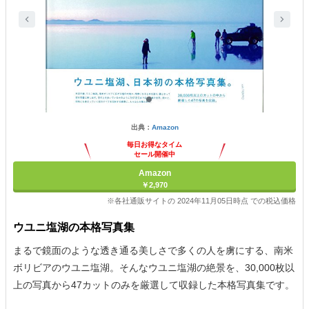
出典：
Amazon
毎日お得なタイム
セール開催中
Amazon
￥2,970
※各社通販サイトの 2024年11月05日時点 での税込価格
ウユニ塩湖の本格写真集
まるで鏡面のような透き通る美しさで多くの人を虜にする、南米
ボリビアのウユニ塩湖。そんなウユニ塩湖の絶景を、30,000枚以
上の写真から47カットのみを厳選して収録した本格写真集です。