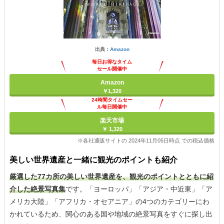
出典：
Amazon
毎日お得なタイム
セール開催中
Amazon
￥1,320
24時間タイムセー
ル毎日開催中
楽天市場
￥ 1,320
※各社通販サイトの 2024年11月05日時点 での税込価格
美しい世界遺産と一緒に観光のポイントも紹介
厳選した77カ所の美しい世界遺産を、観光のポイントとともに紹
介した絶景写真集
です。「ヨーロッパ」「アジア・中近東」「ア
メリカ大陸」「アフリカ・オセアニア」の4つのカテゴリーにわ
かれているため、関心のある国や地域の絶景写真をすぐに探し出