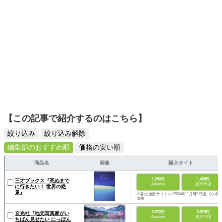
【この記事で紹介するのはこちら】
絞り込み
絞り込み解除
編集部のおすすめ順
価格の安い順
商品名
画像
購入サイト
1,280円
1,430円
三才ブックス『死ぬまで
Amazon
楽天市場
に行きたい！ 世界の絶
景』
※各社通販サイトの 2024年11月6日時点 での税
価格
2,970円
2,970円
玄光社『地元写真家がい
Amazon
楽天市場
ちばん見せたい にっぽん