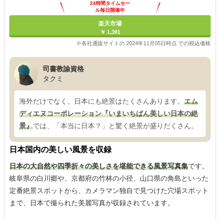
24時間タイムセー
ル毎日開催中
楽天市場
￥ 1,391
※各社通販サイトの 2024年11月05日時点 での税込価格
司書教諭資格
タクミ
海外だけでなく、日本にも絶景はたくさんあります。
エム
ディエヌコーポレーション『いまいちばん美しい日本の絶
景』
では、「本当に日本？」と驚く絶景が盛りだくさん。
日本国内の美しい風景を収録
日本の大自然や四季折々の美しさを堪能できる風景写真集
です。
岐阜県の白川郷や、京都府の竹林の小径、山口県の角島といった
定番絶景スポットから、カメラマン独自で見つけた穴場スポット
まで、日本で撮られた美麗写真が収録されています。