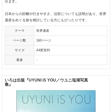
せます。
日本からの距離や行きやすさ、治安についても説明があり、世界
遺産をめぐる旅を検討している方にもぴったりです。
テーマ
世界遺産
ページ数
160ページ
サイズ
A4変形判
著者
-
いろは出版『UYUNI iS YOU／ウユニ塩湖写真
集』