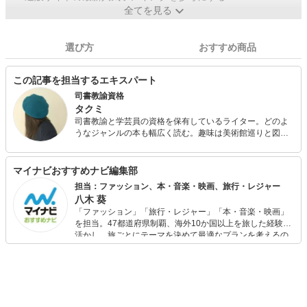
全てを見る
選び方
おすすめ商品
この記事を担当するエキスパート
司書教諭資格
タクミ
司書教諭と学芸員の資格を保有しているライター。どのよ
うなジャンルの本も幅広く読む。趣味は美術館巡りと図書
館通い。コーヒーを飲みながら、一人でゆっくり読書する
のが好き。いつか海外の美術館に行ってみたい。
マイナビおすすめナビ編集部
担当：ファッション、本・音楽・映画、旅行・レジャー
八木 葵
「ファッション」「旅行・レジャー」「本・音楽・映画」
を担当。47都道府県制覇、海外10か国以上を旅した経験を
活かし、旅ごとにテーマを決めて最適なプランを考えるの
が得意。また、アパレルショップでの販売経験もあり。誰
でも手軽に楽しめるプチプラとトレンドを取り入れたコー
ディネートを提案します。本や映画から受けたインスピレ
ーションを日常や仕事に活かすことを大切にし、記事では
そんな視点から選んだおすすめ作品やアイテムを紹介しま
す。