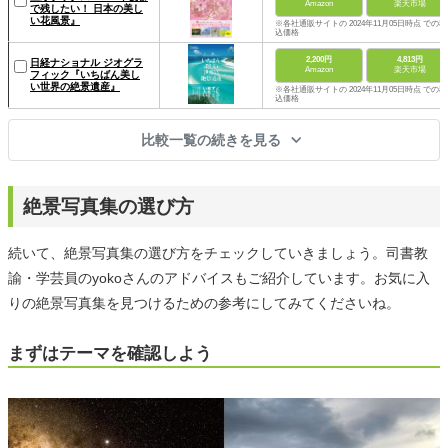
Amazon
楽天市場
で残したい！ 日本の美し
い花風景』
※各社通販サイトの 2024年11月05日時点 での税
込価格
2,200円
4,813円
日経ナショナル ジオグラ
Amazon
楽天市場
フィック『いちばん美し
い世界の絶景遺産』
※各社通販サイトの 2024年11月05日時点 での税
込価格
比較一覧の続きを見る
絶景写真集の選び方
続いて、絶景写真集の選び方をチェックしていきましょう。司書教
諭・学芸員のyokoさんのアドバイスもご紹介しています。お気に入
りの絶景写真集を見つけるための参考にしてみてくださいね。
まずはテーマを確認しよう