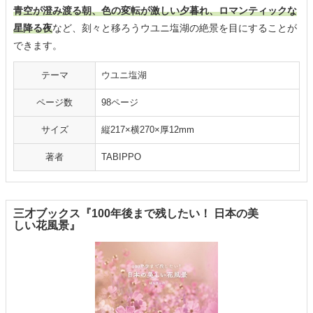
青空が澄み渡る朝、色の変転が激しい夕暮れ、ロマンティックな
星降る夜
など、刻々と移ろうウユニ塩湖の絶景を目にすることが
できます。
テーマ
ウユニ塩湖
ページ数
98ページ
サイズ
縦217×横270×厚12mm
著者
TABIPPO
三才ブックス『100年後まで残したい！ 日本の美
しい花風景』