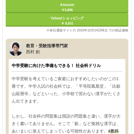
Amazon
￥5,898
Yahoo!ショッピング
￥ 9,931
※各社通販サイトの 2025年10月24日時点 での税込価格
教育・受験指導専門家
西村 創
中学受験に向けた準備もできる！ 社会科ドリル
中学受験を考えているご家庭におすすめしたいのがこの1
冊です。中学入試の社会科では、「平等院鳳凰堂」「比叡
山延暦寺」などといった、小学校で習わない漢字がたくさ
ん出てきます。
しかし、社会科の問題集は国語の問題集と違い、漢字が大
きく書いてありません。そこで「叡」など複雑な漢字は、
あいまいに覚えてしまっている可能性があります。
4教科