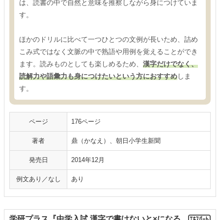
は、読書の中で自然と意味を推察しながら身につけていま
す。
ほかのドリルに比べて一つひとつの文例が長いため、詰め
こみ式ではなく文脈の中で熟語や用例を覚えることができ
ます。読みものとしても楽しめるため、
漢字だけでなく、
読解力や語彙力も身につけたいという方におすすめ
しま
す。
ページ
176ページ
著者
鼎（かなえ）、朝日小学生新聞
発売日
2014年12月
例文あり／なし
あり
学研プラス『中学入試 漢字で書けないと×になる