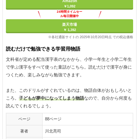
Amazon
￥1,092
24時間タイムセー
ル毎日開催中
楽天市場
￥ 1,392
※各社通販サイトの 2025年10月20日時点 での税込価格
読むだけで勉強できる学習用物語
文科省が定める配当漢字表のなかから、小学一年生と小学二年生
で学ぶ漢字をすべて使った童話がこちら。読むだけで漢字が身に
つくため、楽しみながら勉強できます。
また、このドリルがすぐれているのは、物語自体がおもしろいと
ころ。
子どもが夢中になってしまう物語
なので、自分から何度も
読んでくれるでしょう。
ページ
88ページ
著者
川北亮司