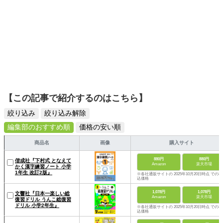
【この記事で紹介するのはこちら】
絞り込み
絞り込み解除
編集部のおすすめ順
価格の安い順
商品名
画像
購入サイト
880円
880円
偕成社『下村式 となえて
Amazon
楽天市場
かく漢字練習ノート 小学
1年生 改訂2版』
※各社通販サイトの 2025年10月20日時点 での税
込価格
1,078円
1,078円
文響社『日本一楽しい総
Amazon
楽天市場
復習ドリル うんこ総復習
ドリル 小学2年生』
※各社通販サイトの 2025年10月20日時点 での税
込価格