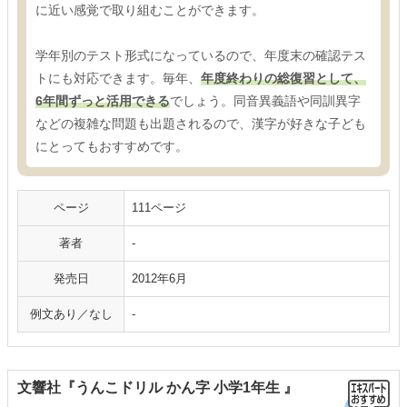
に近い感覚で取り組むことができます。
学年別のテスト形式になっているので、年度末の確認テス
トにも対応できます。毎年、
年度終わりの総復習として、
6年間ずっと活用できる
でしょう。同音異義語や同訓異字
などの複雑な問題も出題されるので、漢字が好きな子ども
にとってもおすすめです。
ページ
111ページ
著者
-
発売日
2012年6月
例文あり／なし
-
文響社『うんこドリル かん字 小学1年生 』