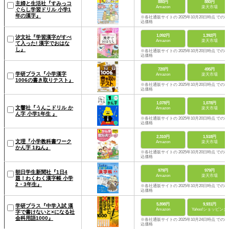
880円
880円
主婦と生活社『すみっコ
Amazon
楽天市場
ぐらし学習ドリル 小学1
年の漢字』
※各社通販サイトの 2025年10月20日時点 での税
込価格
1,092円
1,392円
汐文社『学習漢字がすべ
Amazon
楽天市場
て入った! 漢字でおはな
し』
※各社通販サイトの 2025年10月20日時点 での税
込価格
720円
495円
学研プラス『小学漢字
Amazon
楽天市場
1006の書き取りテスト』
※各社通販サイトの 2025年10月20日時点 での税
込価格
1,078円
1,078円
文響社『うんこドリル か
Amazon
楽天市場
ん字 小学1年生 』
※各社通販サイトの 2025年10月20日時点 での税
込価格
2,310円
1,518円
文理『小学教科書ワーク
Amazon
楽天市場
かん字 1ねん』
※各社通販サイトの 2025年10月20日時点 での税
込価格
979円
979円
朝日学生新聞社『1日4
Amazon
楽天市場
題！わくわく漢字帳 小学
2・3年生』
※各社通販サイトの 2025年10月20日時点 での税
込価格
5,898円
9,931円
学研プラス『中学入試 漢
Amazon
Yahoo!ショッピング
字で書けないと×になる社
会科用語1000』
※各社通販サイトの 2025年10月24日時点 での税
込価格