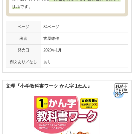
リル
です。
ページ
84ページ
著者
古屋雄作
発売日
2020年1月
例文あり／なし
あり
文理『小学教科書ワーク かん字 1ねん』