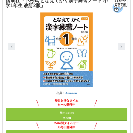
偕成社『下村式 となえてかく漢字練習ノート 小
学1年生 改訂2版』
出典：
Amazon
毎日お得なタイム
セール開催中
Amazon
￥880
24時間タイムセー
ル毎日開催中