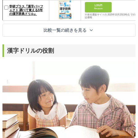
1,331円
学研プラス『漢字パーフ
Amazon
ェクト 調べて覚える5年
の漢字辞典ドリル』
※各社通販サイトの 2025年10月20日時点 での税
込価格
比較一覧の続きを見る
漢字ドリルの役割