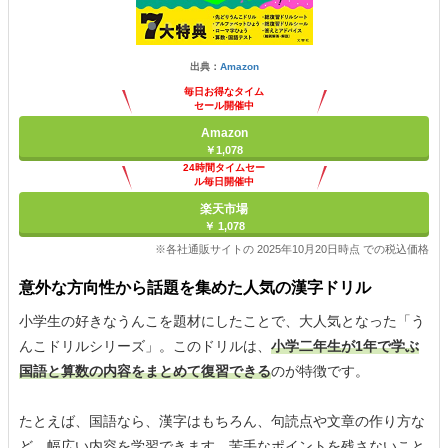
出典：
Amazon
毎日お得なタイム
セール開催中
Amazon
￥1,078
24時間タイムセー
ル毎日開催中
楽天市場
￥ 1,078
※各社通販サイトの 2025年10月20日時点 での税込価格
意外な方向性から話題を集めた人気の漢字ドリル
小学生の好きなうんこを題材にしたことで、大人気となった「う
んこドリルシリーズ」。このドリルは、
小学二年生が1年で学ぶ
国語と算数の内容をまとめて復習できる
のが特徴です。
たとえば、国語なら、漢字はもちろん、句読点や文章の作り方な
ど、幅広い内容を学習できます。苦手なポイントを残さないこと