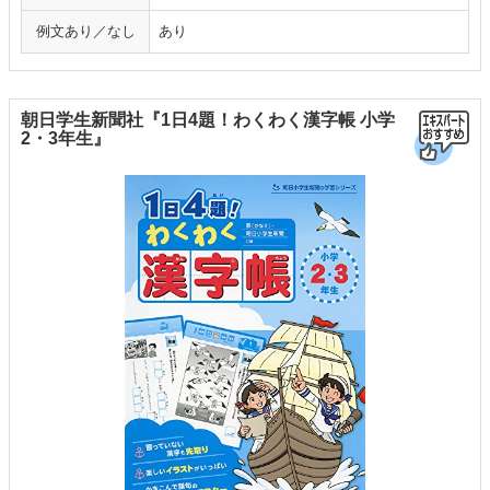
例文あり／なし
あり
朝日学生新聞社『1日4題！わくわく漢字帳 小学
2・3年生』