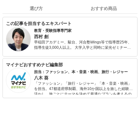
選び方
おすすめ商品
この記事を担当するエキスパート
教育・受験指導専門家
西村 創
早稲田アカデミー、駿台、河合塾Wings等で指導歴25年、
指導生徒3,000人以上。 大学入学と同時に栄光ゼミナール
や明光義塾で講師のアルバイトを始める。 新卒入社の早稲
田アカデミーでは入社初年度に生徒授業満足度全講師中1位
を取り、社長から表彰される。 駿台ではシンガポール校講
マイナビおすすめナビ編集部
師を経て、社歴80年初の20代校長として香港校校長を務
担当：ファッション、本・音楽・映画、旅行・レジャー
め、過去最高の合格実績を出す。 河合塾Wingsでは入社後
八木 葵
11年間、生徒の授業満足度全講師中1位、講師研修や保護
「ファッション」「旅行・レジャー」「本・音楽・映画」
者セミナーなども運営。 また、編集プロダクション運営、
を担当。47都道府県制覇、海外10か国以上を旅した経験を
All Aboutの教育・受験ガイド、教育・受験情報webメディ
活かし、旅ごとにテーマを決めて最適なプランを考えるの
アのコンテンツ執筆・編集、全国の中学校・高校でのセミ
が得意。また、アパレルショップでの販売経験もあり。誰
ナー講演、書籍執筆などに携わる。 書籍出版10冊
でも手軽に楽しめるプチプラとトレンドを取り入れたコー
（KADOKAWA、PHP研究所他）は全て重版更新中、累計
ディネートを提案します。本や映画から受けたインスピレ
14万部突破。 テレビ・新聞・雑誌などのメディア出演、掲
ーションを日常や仕事に活かすことを大切にし、記事では
載多数。 「にしむら先生 受験指導専門家」としてYouTube
そんな視点から選んだおすすめ作品やアイテムを紹介しま
配信中。
す。