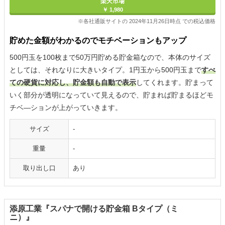
楽天市場
￥ 1,980
※各社通販サイトの 2024年11月26日時点 での税込価格
貯めた金額がわかるのでモチベーションもアップ
500円玉を100枚まで50万円貯める貯金箱なので、本体のサイズ
としては、それなりに大きいタイプ。1円玉から500円玉まで
すべ
ての硬貨に対応し、貯金額も自動で表示
してくれます。貯まって
いく部分が透明になっていて見えるので、貯まれば貯まるほどモ
チベ―ションが上がっていきます。
サイズ
-
重量
-
取り出し口
あり
添原工業『スパナで開ける貯金箱 Bタイプ（ミ
ニ）』