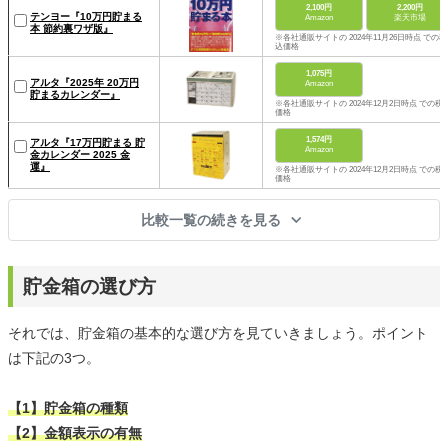
2,100円
2,200円
テンヨー『10万円貯まる
Amazon
楽天市場
本 節約裏ワザ版』
※各社通販サイトの 2024年11月26日時点 での税
込価格
1,075円
アルタ『2025年 20万円
Amazon
貯まるカレンダー』
※各社通販サイトの 2024年12月2日時点 での税
価格
1,574円
アルタ『17万円貯まる 貯
Amazon
金カレンダー 2025 金
運』
※各社通販サイトの 2024年12月2日時点 での税
価格
比較一覧の続きを見る
貯金箱の選び方
それでは、貯金箱の基本的な選び方を見ていきましょう。ポイント
は下記の3つ。
【1】貯金箱の種類
【2】金額表示の有無