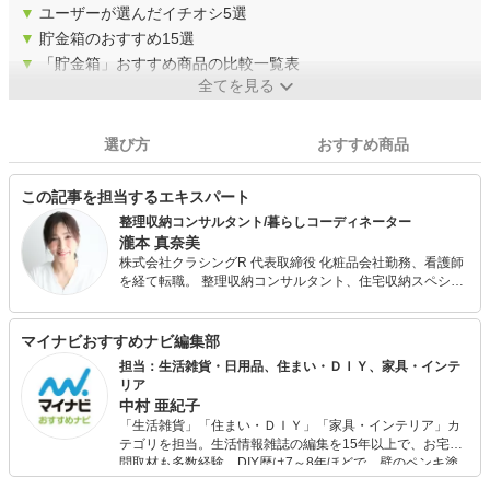
▼
ユーザーが選んだイチオシ5選
▼
貯金箱のおすすめ15選
▼
「貯金箱」おすすめ商品の比較一覧表
全てを見る
選び方
おすすめ商品
この記事を担当するエキスパート
整理収納コンサルタント/暮らしコーディネーター
瀧本 真奈美
株式会社クラシングR 代表取締役 化粧品会社勤務、看護師
を経て転職。 整理収納コンサルタント、住宅収納スペシャ
リスト、時短家事コーディネーター（R）expert他、資格
有。 出版書籍6冊、掲載誌は130冊を超える。 専門家とし
て「サタデープラス」「ZIP!」「ラヴィット！」などメデ
マイナビおすすめナビ編集部
ィア出演も多数。 SNS総フォロワー19万人のインフルエン
担当：生活雑貨・日用品、住まい・ＤＩＹ、家具・インテ
サーとして暮らしを提案、執筆、講演、SNSコンサル業
リア
務、ショップ経営など幅広く活動している。
中村 亜紀子
「生活雑貨」「住まい・ＤＩＹ」「家具・インテリア」カ
テゴリを担当。生活情報雑誌の編集を15年以上で、お宅訪
問取材も多数経験。DIY歴は7～8年ほどで、壁のペンキ塗
りや壁紙チェンジなどもチャレンジ済み。初心者でもモノ