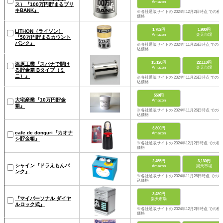
Amazon
ス）『100万円貯まるブリ
キBANK』
※各社通販サイトの 2024年12月2日時点 での税
価格
1,782円
1,980円
LITHON（ライソン）
Amazon
楽天市場
『50万円貯まるカウント
バンク』
※各社通販サイトの 2024年11月26日時点 での税
込価格
15,120円
22,110円
添原工業『スパナで開け
Amazon
楽天市場
る貯金箱 Bタイプ（ミ
ニ）』
※各社通販サイトの 2024年11月26日時点 での税
込価格
550円
大宅産業『10万円貯金
Amazon
箱』
※各社通販サイトの 2024年11月26日時点 での税
込価格
3,800円
cafe de donguri『カオナ
Amazon
シ貯金箱』
※各社通販サイトの 2024年12月2日時点 での税
価格
2,455円
3,130円
シャイン『ドラえもんバ
Amazon
楽天市場
ンク』
※各社通販サイトの 2024年11月26日時点 での税
込価格
3,480円
『マイパーソナル ダイヤ
楽天市場
ルロック式』
※各社通販サイトの 2024年12月2日時点 での税
価格