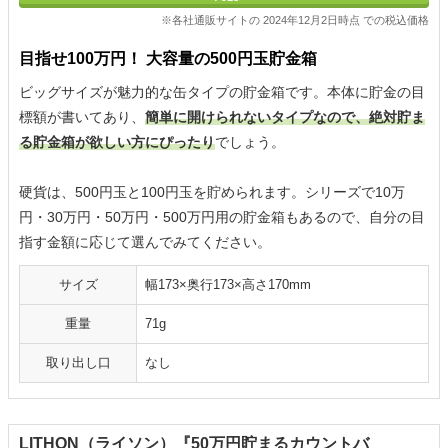
※各社通販サイトの 2024年12月2日時点 での税込価格
目指せ100万円！ 大容量の500円玉貯金箱
ビッグサイズが魅力的な缶タイプの貯金箱です。本体に貯金の目
標額が書いてあり、
簡単に開けられないタイプなので、絶対貯ま
る貯金箱が欲しい方にぴったり
でしょう。
硬貨は、500円玉と100円玉を貯められます。シリーズで10万
円・30万円・50万円・500万円用の貯金箱もあるので、自分の目
指す金額に応じて選んでみてください。
サイズ
幅173×奥行173×高さ170mm
重量
71g
取り出し口
なし
LITHON（ライソン）『50万円貯まるカウントバ