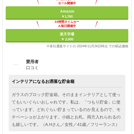
セール開催中
Amazon
￥1,760
24時間タイムセー
ル毎日開催中
楽天市場
￥ 2,000
※各社通販サイトの 2024年11月26日時点 での税込価格
愛用者
口コミ
インテリアになるお洒落な貯金箱
ガラスのブロック貯金箱。そのままインテリアとして使っ
てもいいぐらいおしゃれです。私は、「つもり貯金」に使
っています。どれぐらい貯まっているのか見えるので、モ
チベーショが上がります。小銭とお札、両方入れられるの
も嬉しいです。（A.Hさん／女性／41歳／フリーランス）