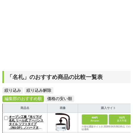
「名札」のおすすめ商品の比較一覧表
絞り込み
絞り込み解除
編集部のおすすめ順
価格の安い順
商品名
画像
購入サイト
オープン工業『吊り下げ
809円
702円
名札 リール式 アーバンス
Amazon
楽天市場
タイル ソフトタイプ
※各社通販サイトの 2026年04月09日時点 での税
（NU-3P）／ハードタイ
込価格
プ（NU-4P）』