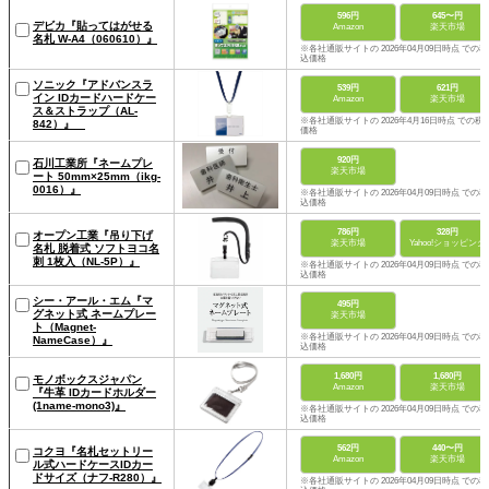
596円
645〜円
デビカ『貼ってはがせる
Amazon
楽天市場
名札 W-A4（060610）』
※各社通販サイトの 2026年04月09日時点 での税
込価格
ソニック『アドバンスラ
539円
621円
イン IDカードハードケー
Amazon
楽天市場
ス＆ストラップ（AL-
※各社通販サイトの 2026年4月16日時点 での税
842）』
価格
920円
石川工業所『ネームプレ
楽天市場
ート 50mm×25mm（ikg-
0016）』
※各社通販サイトの 2026年04月09日時点 での税
込価格
786円
328円
オープン工業『吊り下げ
楽天市場
Yahoo!ショッピング
名札 脱着式 ソフトヨコ名
刺 1枚入（NL-5P）』
※各社通販サイトの 2026年04月09日時点 での税
込価格
シー・アール・エム『マ
495円
グネット式 ネームプレー
楽天市場
ト（Magnet-
※各社通販サイトの 2026年04月09日時点 での税
NameCase）』
込価格
1,680円
1,680円
モノボックスジャパン
Amazon
楽天市場
『牛革 IDカードホルダー
(1name-mono3)』
※各社通販サイトの 2026年04月09日時点 での税
込価格
562円
440〜円
コクヨ『名札セットリー
Amazon
楽天市場
ル式ハードケースIDカー
ドサイズ（ナフ-R280）』
※各社通販サイトの 2026年04月09日時点 での税