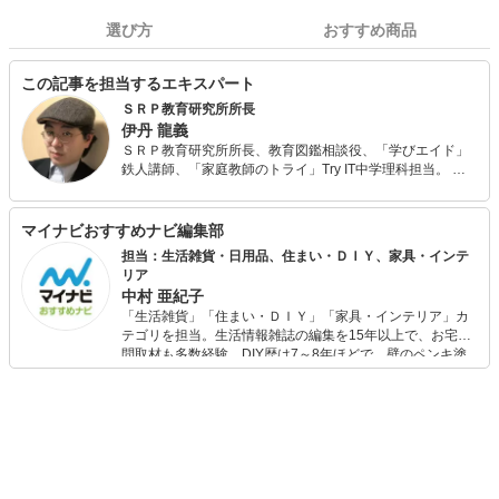
選び方
おすすめ商品
この記事を担当するエキスパート
ＳＲＰ教育研究所所長
伊丹 龍義
ＳＲＰ教育研究所所長、教育図鑑相談役、「学びエイド」
鉄人講師、「家庭教師のトライ」Try IT中学理科担当。 中
受ラジオ・教育ラジオ プロデューサー。小学館「観てわ
かる中学理科」映像担当。「頭脳王」「東大王」(特番)監修
、「KIDSdo」問題原案、マイナビ中学受験執筆者、自然科
マイナビおすすめナビ編集部
学教育＆中学受験・高校受験理科&算数。 珈琲＆パピコ好
担当：生活雑貨・日用品、住まい・ＤＩＹ、家具・インテ
き、勝どき在住 。
リア
中村 亜紀子
「生活雑貨」「住まい・ＤＩＹ」「家具・インテリア」カ
テゴリを担当。生活情報雑誌の編集を15年以上で、お宅訪
問取材も多数経験。DIY歴は7～8年ほどで、壁のペンキ塗
りや壁紙チェンジなどもチャレンジ済み。初心者でもモノ
選びがしやすい記事をお届けします！