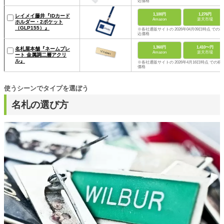
込価格
1,100円
1,276円
レイメイ藤井『IDカード
Amazon
楽天市場
ホルダー・2ポケット
（GLP155）』
※各社通販サイトの 2026年04月09日時点 での税
込価格
1,360円
1,410〜円
名札屋本舗『ネームプレ
Amazon
楽天市場
ート 金属調二層アクリ
ル』
※各社通販サイトの 2026年4月16日時点 での税
価格
使うシーンでタイプを選ぼう
名札の選び方