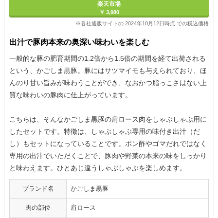
楽天市場
￥ 3,980
※各社通販サイトの 2024年10月12日時点 での税込価格
出汁で豚肉本来の奥深い味わいを楽しむ
一般的な豚の肥育期間の1.2倍から1.5倍の期間を経て出荷される
という、かごしま黒豚。豚にはサツマイモも与えられており、ほ
んのり甘い旨みが味わうことができ、なおかつ脂っこさはない上
質な味わいの豚肉に仕上がっています。
こちらは、そんなかごしま黒豚の肩ロース肉をしゃぶしゃぶ用に
したセットです。特徴は、しゃぶしゃぶ専用の味付き出汁（だ
し）もセットになっていることです。ポン酢やゴマだれではなく
専用の出汁でいただくことで、豚肉や野菜の本来の味をしっかり
と味わえます。ひとあじ違うしゃぶしゃぶを楽しめます。
ブランド名
かごしま黒豚
肉の部位
肩ロース