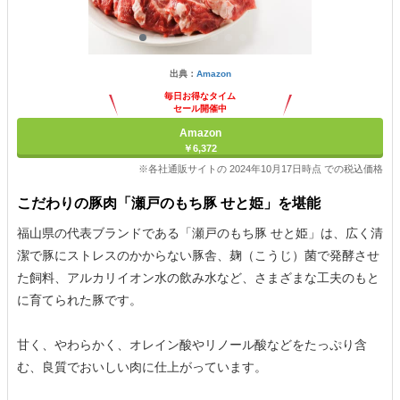
出典：
Amazon
毎日お得なタイム
セール開催中
Amazon
￥6,372
※各社通販サイトの 2024年10月17日時点 での税込価格
こだわりの豚肉「瀬戸のもち豚 せと姫」を堪能
福山県の代表ブランドである「瀬戸のもち豚 せと姫」は、広く清
潔で豚にストレスのかからない豚舎、麹（こうじ）菌で発酵させ
た飼料、アルカリイオン水の飲み水など、さまざまな工夫のもと
に育てられた豚です。
甘く、やわらかく、オレイン酸やリノール酸などをたっぷり含
む、良質でおいしい肉に仕上がっています。