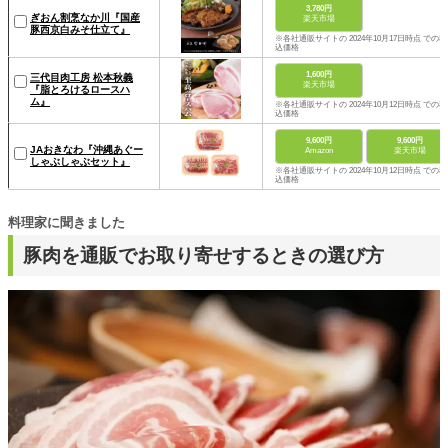
3,780円
ぎおん割烹なか川『国産
楽天市場
豚西京白みそ仕立て』
※各社通販サイトの 2024年10月17日時点 での税
込価格
1,600円
三代目肉工房 松本秋義
楽天市場
『脂とろけるロースハ
ム』
※各社通販サイトの 2024年10月12日時点 での税
込価格
9,600円
9,600円
JAおきなわ『沖縄あぐー
Amazon
楽天市場
しゃぶしゃぶセット』
※各社通販サイトの 2024年10月12日時点 での税
込価格
料理家に聞きました
豚肉を通販でお取り寄せするときの選び方