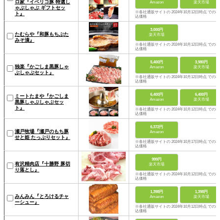
ロ家『イベリコ豚 特選し
Amazon
楽天市場
ゃぶしゃぶ ギフトセッ
※各社通販サイトの 2024年10月12日時点 での税
ト』
込価格
3,000円
たむらや『和豚もちぶた
楽天市場
みそ漬』
※各社通販サイトの 2024年10月12日時点 での税
込価格
5,400円
3,980円
独楽『かごしま黒豚しゃ
Amazon
楽天市場
ぶしゃぶセット』
※各社通販サイトの 2024年10月12日時点 での税
込価格
6,400円
6,400円
ミートたまや『かごしま
Amazon
楽天市場
黒豚しゃぶしゃぶセッ
ト』
※各社通販サイトの 2024年10月12日時点 での税
込価格
6,372円
瀬戸牧場『瀬戸のもち豚
Amazon
せと姫 たっぷりセット』
※各社通販サイトの 2024年10月17日時点 での税
込価格
999円
有沢精肉店『十勝野 豚切
楽天市場
り落とし』
※各社通販サイトの 2024年10月12日時点 での税
込価格
1,398円
1,398円
みんみん『とろけるチャ
Amazon
楽天市場
ーシュー』
※各社通販サイトの 2024年10月12日時点 での税
込価格