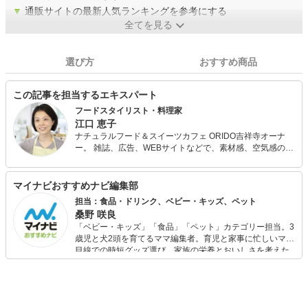
▼
通販サイトの最新人気ランキングを参考にする
全てを見る
選び方
おすすめ商品
この記事を担当するエキスパート
フードスタイリスト・料理家
江口 恵子
ナチュラルフード＆スイーツカフェ ORIDO吉祥寺オーナ
ー。 雑誌、広告、WEBサイトなどで、素材感、空気感のあ
るスタイリングと実生活に根付いた提案が人気。 講演会、
料理教室、ケータリング、カフェとあらゆるシチュエーシ
ョンで野菜たっぷりのおいしくて体に優しい料理を伝える
マイナビおすすめナビ編集部
べく活動中。
担当：食品・ドリンク、ベビー・キッズ、ペット
桑野 咲良
「ベビー・キッズ」「食品」「ペット」カテゴリー担当。3
歳児と犬2頭を育てるママ編集者。育児と家事に忙しいママ
目線での時短グッズ選び、家族の栄養とおいしさを考えた
食品選び、束の間のリラックスタイムを楽しむためのスイ
ーツ選びに自信あり。鋭い目線で商品を見極め、少しでも
日々の生活が豊かになるものを紹介します。