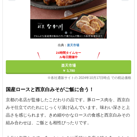
出典：
楽天市場
24時間タイムセー
ル毎日開催中
楽天市場
￥ 3,780
※各社通販サイトの 2024年10月17日時点 での税込価格
国産ロースと西京白みそがご飯に合う！
京都の名店が監修したこだわりの品です。豚ロース肉を、西京白
みそ仕立てのたれにじっくり漬け込んでいます。味わい深さと上
品さを感じられます。きめ細やかなロースの食感と西京白みその
組み合わせは、ご飯とも相性ぴったりです。