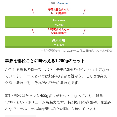
出典：
Amazon
毎日お得なタイム
セール開催中
Amazon
￥6,400
24時間タイムセー
ル毎日開催中
楽天市場
￥ 6,400
※各社通販サイトの 2024年10月12日時点 での税込価格
黒豚を部位ごとに味わえる1,200gのセット
かごしま黒豚のロース、バラ、モモの3種の部位がセットになっ
ています。ロースとバラは脂身の甘みと旨みを、モモは赤身のコ
ク深い味わいを、それぞれ存分に味わえます。
3種の部位はたっぷり400gずつがセットになっており、総量
1,200gというボリュームも魅力です。特別な日の夕飯や、家族み
んなでしゃぶしゃぶ鍋を楽しみたい時にも向いています。