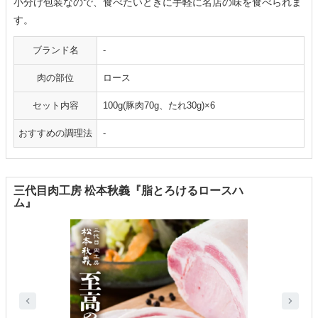
小分け包装なので、食べたいときに手軽に名店の味を食べられま
す。
ブランド名
-
肉の部位
ロース
セット内容
100g(豚肉70g、たれ30g)×6
おすすめの調理法
-
三代目肉工房 松本秋義『脂とろけるロースハ
ム』