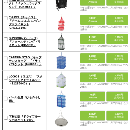
Amazon
楽天市場
ク）『メッシュラックス
タンド（CK-055）』
※各社通販サイトの 2024年11月05日時点 での税
込価格
CHUMS（チャムス）
3,300円
3,300円
『チャムスロゴハンギン
Amazon
楽天市場
グドライネット
※各社通販サイトの 2024年11月05日時点 での税
(CH621819)』
込価格
1,164円
1,280円
BUNDOK(バンドック)
Amazon
楽天市場
『フォールディングドラ
イネット (BD-303)』
※各社通販サイトの 2024年11月05日時点 での税
込価格
1,442円
1,702円
CAPTAIN STAG（キャプ
Amazon
楽天市場
テンスタッグ）『ドライ
バスケット（M-8868）』
※各社通販サイトの 2024年11月05日時点 での税
込価格
4,082円
4,950円
LOGOS（ロゴス）『スタ
Amazon
楽天市場
ンディングドライネット
（81285040）』
※各社通販サイトの 2024年11月05日時点 での税
込価格
787円
1,608円
パール金属『ひもの干し
Amazon
楽天市場
網』
※各社通販サイトの 2024年11月05日時点 での税
込価格
3,630円
3,630円
下村企販『ドライフルー
Amazon
楽天市場
ツバスケット 2段』
※各社通販サイトの 2024年11月05日時点 での税
込価格