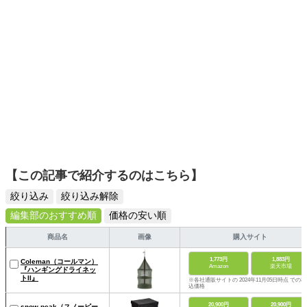
【この記事で紹介するのはこちら】
絞り込み
絞り込み解除
編集部のおすすめ順
価格の安い順
商品名
画像
購入サイト
1,773円
1,883円
Coleman（コールマン）
Amazon
楽天市場
『ハンギングドライネッ
トII』
※各社通販サイトの 2024年11月05日時点 での税
込価格
20,900円
20,900円
snow peak（スノーピー