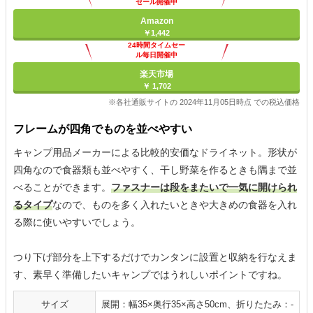
セール開催中
Amazon
￥1,442
24時間タイムセー
ル毎日開催中
楽天市場
￥ 1,702
※各社通販サイトの 2024年11月05日時点 での税込価格
フレームが四角でものを並べやすい
キャンプ用品メーカーによる比較的安価なドライネット。形状が
四角なので食器類も並べやすく、干し野菜を作るときも隅まで並
べることができます。
ファスナーは段をまたいで一気に開けられ
るタイプ
なので、ものを多く入れたいときや大きめの食器を入れ
る際に使いやすいでしょう。
つり下げ部分を上下するだけでカンタンに設置と収納を行なえま
す、素早く準備したいキャンプではうれしいポイントですね。
サイズ
展開：幅35×奥行35×高さ50cm、折りたたみ：-