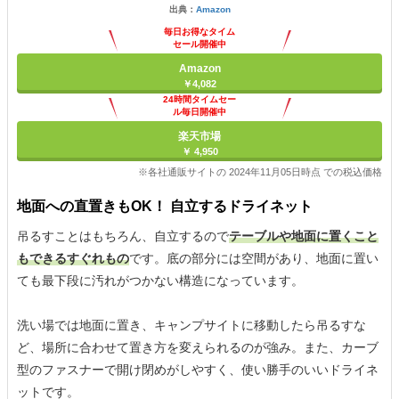
出典：
Amazon
毎日お得なタイム
セール開催中
Amazon
￥4,082
24時間タイムセー
ル毎日開催中
楽天市場
￥ 4,950
※各社通販サイトの 2024年11月05日時点 での税込価格
地面への直置きもOK！ 自立するドライネット
吊るすことはもちろん、自立するので
テーブルや地面に置くこと
もできるすぐれもの
です。底の部分には空間があり、地面に置い
ても最下段に汚れがつかない構造になっています。
洗い場では地面に置き、キャンプサイトに移動したら吊るすな
ど、場所に合わせて置き方を変えられるのが強み。また、カーブ
型のファスナーで開け閉めがしやすく、使い勝手のいいドライネ
ットです。