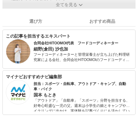
全てを見る
選び方
おすすめ商品
この記事を担当するエキスパート
合同会社HITOOMOI代表 フードコーディネーター
細野(倉田) 沙也加
フードコーディネーターと管理栄養士が立ち上げた料理研
究家による会社、合同会社HITOOMOIのフードコーディネ
ーターです。 大切な人のために手作りの料理を振る舞うシ
ーンを作ることで、 生きててよかったと思える社会の実現
を目指しています。 主にレシピの開発、記事執筆、栄養計
マイナビおすすめナビ編集部
算、商品開発、食・健康に関するコンサルティングを行っ
担当：スポーツ・自転車、アウトドア・キャンプ、自動
ています。SNSで手作り料理を発信中。
車・バイク
国本 もとき
「アウトドア」「自動車」「スポーツ」分野を担当する、
好奇心旺盛な一児の父。週末は小学生の娘とキャンプやサ
イクリングに出かけ、実体験を記事づくりにも活かしてい
ます。読者の「知りたい」を分かりやすく届けることをモ
ットーに、信頼できるコンテンツ制作に努めています。