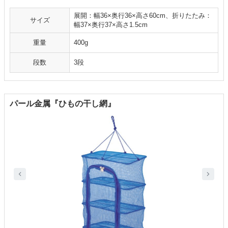
展開：幅36×奥行36×高さ60cm、折りたたみ：
サイズ
幅37×奥行37×高さ1.5cm
重量
400g
段数
3段
パール金属『ひもの干し網』