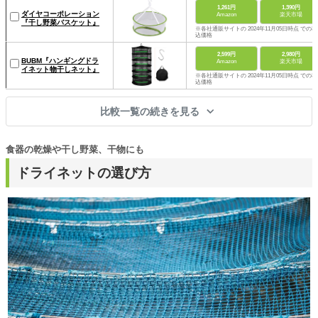
1,261円
1,390円
ダイヤコーポレーション
Amazon
楽天市場
『干し野菜バスケット』
※各社通販サイトの 2024年11月05日時点 での税
込価格
2,599円
2,980円
BUBM『ハンギングドラ
Amazon
楽天市場
イネット物干しネット』
※各社通販サイトの 2024年11月05日時点 での税
込価格
比較一覧の続きを見る
食器の乾燥や干し野菜、干物にも
ドライネットの選び方