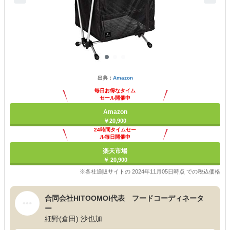
出典：
Amazon
毎日お得なタイム
セール開催中
Amazon
￥20,900
24時間タイムセー
ル毎日開催中
楽天市場
￥ 20,900
※各社通販サイトの 2024年11月05日時点 での税込価格
合同会社HITOOMOI代表 フードコーディネータ
ー
細野(倉田) 沙也加