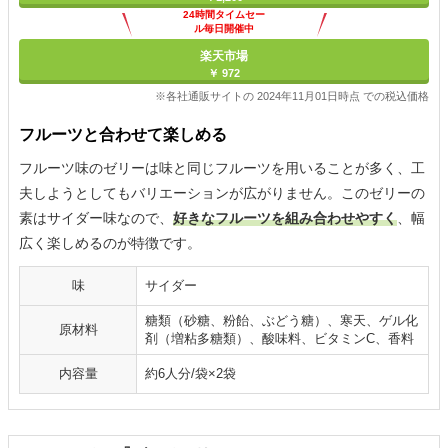
24時間タイムセー
ル毎日開催中
楽天市場
￥ 972
※各社通販サイトの 2024年11月01日時点 での税込価格
フルーツと合わせて楽しめる
フルーツ味のゼリーは味と同じフルーツを用いることが多く、工
夫しようとしてもバリエーションが広がりません。このゼリーの
素はサイダー味なので、
好きなフルーツを組み合わせやすく
、幅
広く楽しめるのが特徴です。
味
サイダー
糖類（砂糖、粉飴、ぶどう糖）、寒天、ゲル化
原材料
剤（増粘多糖類）、酸味料、ビタミンC、香料
内容量
約6人分/袋×2袋