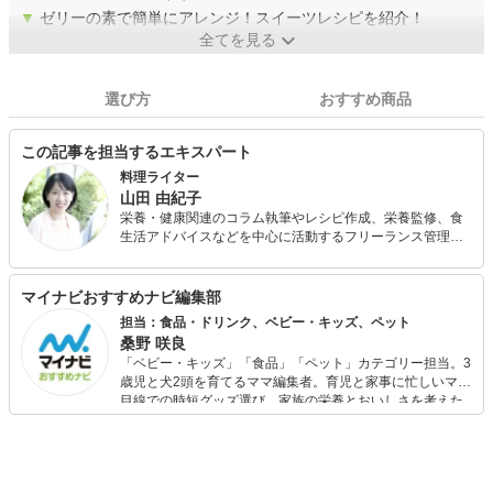
▼
ゼリーの素で簡単にアレンジ！スイーツレシピを紹介！
全てを見る
選び方
おすすめ商品
この記事を担当するエキスパート
料理ライター
山田 由紀子
栄養・健康関連のコラム執筆やレシピ作成、栄養監修、食
生活アドバイスなどを中心に活動するフリーランス管理栄
養士。 短大卒業後、栄養士として給食会社で社員食堂や寮
の献立作成、給食管理を行う。その後、病院で栄養管理、
栄養指導、調理などの業務に従事。在職中に管理栄養士免
マイナビおすすめナビ編集部
許を取得。 出産を機にフリーに転向し、保健センターなど
担当：食品・ドリンク、ベビー・キッズ、ペット
で栄養指導・食事相談を行うほか、料理教室や発酵食づく
桑野 咲良
りのワークショップを主催。
「ベビー・キッズ」「食品」「ペット」カテゴリー担当。3
歳児と犬2頭を育てるママ編集者。育児と家事に忙しいママ
目線での時短グッズ選び、家族の栄養とおいしさを考えた
食品選び、束の間のリラックスタイムを楽しむためのスイ
ーツ選びに自信あり。鋭い目線で商品を見極め、少しでも
日々の生活が豊かになるものを紹介します。