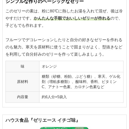
シンプルな作りのベーシックなゼリー
このゼリーの素は、粉に80℃に熱したお湯を入れて混ぜ、後は冷
やすだけです。
かんたんな手順でおいしいゼリーが作れる
ので、
子どもでも作れます。
フルーツでデコレーションしたりと自分の好きなゼリーを作れる
のも魅力。寒天を原材料に使うことで固まりがよく、型抜きなど
を利用して自分好みのゼリーを作って楽しみましょう。
味
オレンジ
糖類（砂糖、粉飴、ぶどう糖）、寒天、ゲル化
原材料
剤（増粘多糖類）、酸味料、香料、ビタミン
C、アナトー色素、カロチン色素など
内容量
約6人分×5袋入
ハウス食品『ゼリエース イチゴ味』