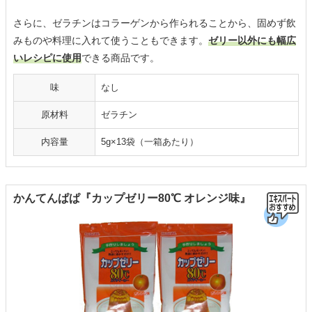
さらに、ゼラチンはコラーゲンから作られることから、固めず飲
みものや料理に入れて使うこともできます。
ゼリー以外にも幅広
いレシピに使用
できる商品です。
味
なし
原材料
ゼラチン
内容量
5g×13袋（一箱あたり）
かんてんぱぱ『カップゼリー80℃ オレンジ味』