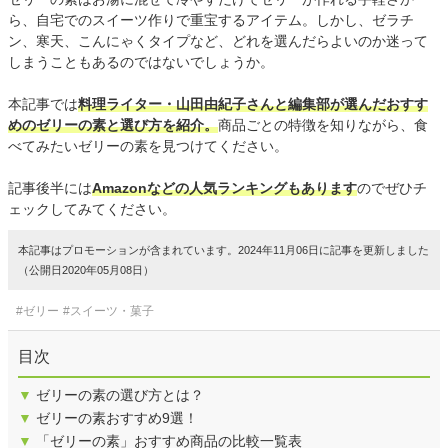
ら、自宅でのスイーツ作りで重宝するアイテム。しかし、ゼラチ
ン、寒天、こんにゃくタイプなど、どれを選んだらよいのか迷って
しまうこともあるのではないでしょうか。
本記事では
料理ライター・山田由紀子さんと編集部が選んだおすす
めのゼリーの素と選び方を紹介。
商品ごとの特徴を知りながら、食
べてみたいゼリーの素を見つけてください。
記事後半には
Amazonなどの人気ランキングもあります
のでぜひチ
ェックしてみてください。
本記事はプロモーションが含まれています。2024年11月06日に記事を更新しました
（公開日2020年05月08日）
#ゼリー
#スイーツ・菓子
目次
▼
ゼリーの素の選び方とは？
▼
ゼリーの素おすすめ9選！
▼
「ゼリーの素」おすすめ商品の比較一覧表