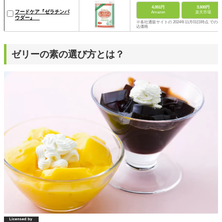
4,051円
3,600円
フードケア『ゼラチンパ
Amazon
楽天市場
ウダー』
※各社通販サイトの 2024年11月01日時点 での税
込価格
ゼリーの素の選び方とは？