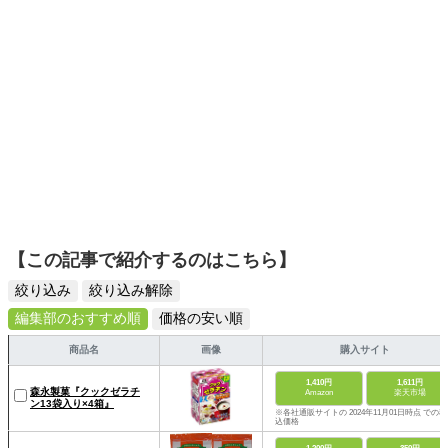
【この記事で紹介するのはこちら】
絞り込み
絞り込み解除
編集部のおすすめ順
価格の安い順
商品名
画像
購入サイト
1,410円
1,611円
森永製菓『クックゼラチ
Amazon
楽天市場
ン13袋入り×4箱』
※各社通販サイトの 2024年11月01日時点 での税
込価格