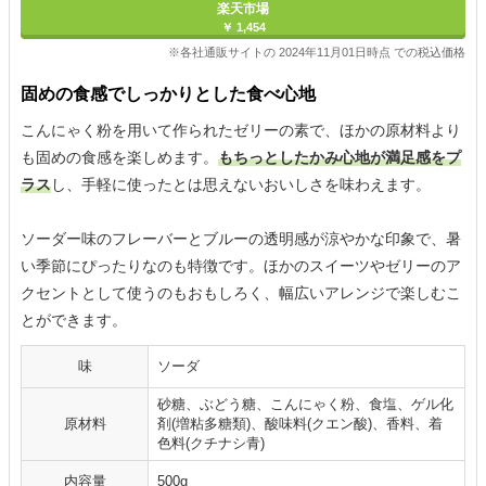
楽天市場
￥ 1,454
※各社通販サイトの 2024年11月01日時点 での税込価格
固めの食感でしっかりとした食べ心地
こんにゃく粉を用いて作られたゼリーの素で、ほかの原材料より
も固めの食感を楽しめます。
もちっとしたかみ心地が満足感をプ
ラス
し、手軽に使ったとは思えないおいしさを味わえます。
ソーダー味のフレーバーとブルーの透明感が涼やかな印象で、暑
い季節にぴったりなのも特徴です。ほかのスイーツやゼリーのア
クセントとして使うのもおもしろく、幅広いアレンジで楽しむこ
とができます。
味
ソーダ
砂糖、ぶどう糖、こんにゃく粉、食塩、ゲル化
原材料
剤(増粘多糖類)、酸味料(クエン酸)、香料、着
色料(クチナシ青)
内容量
500g