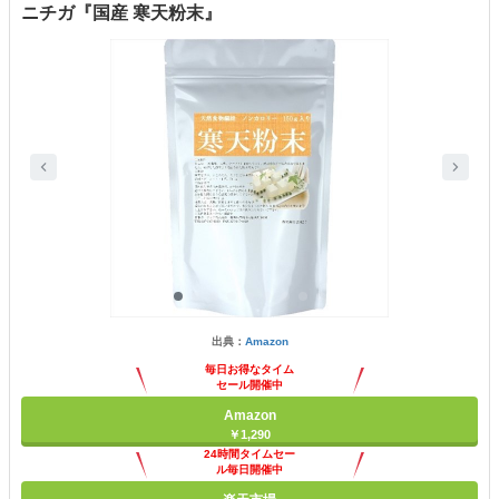
ニチガ『国産 寒天粉末』
出典：
Amazon
毎日お得なタイム
セール開催中
Amazon
￥1,290
24時間タイムセー
ル毎日開催中