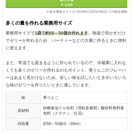
￥ 1,636
※各社通販サイトの 2024年11月01日時点 での税込価格
多くの量を作れる業務用サイズ
業務用サイズで
1袋で約50～55個分作れます
。熱湯で溶かすだけ
でゼリーが作れるため、パーティーなどの大量に作るときに便利
に使えます。
また、常温でも固まるように作られているので、冷蔵庫に入れな
くても多くのゼリーが作れるのもポイント。青りんごのフレーバ
ーはあまり見かけないため、珍しい味を試したいときやいろいろ
な味のゼリーを作りたいときに適しています。
味
青りんご
砂糖食塩ゲル化剤（増粘多糖類）酸味料香料着
原材料
色料（クチナシ・紅花）
内容量
約50～55個分（60ml）