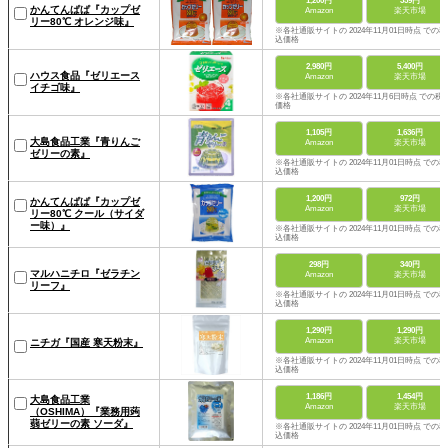
1,200円
359円
かんてんぱぱ『カップゼ
Amazon
楽天市場
リー80℃ オレンジ味』
※各社通販サイトの 2024年11月01日時点 での税
込価格
2,980円
5,400円
ハウス食品『ゼリエース
Amazon
楽天市場
イチゴ味』
※各社通販サイトの 2024年11月6日時点 での税
価格
1,105円
1,636円
大島食品工業『青りんご
Amazon
楽天市場
ゼリーの素』
※各社通販サイトの 2024年11月01日時点 での税
込価格
1,200円
972円
かんてんぱぱ『カップゼ
Amazon
楽天市場
リー80℃ クール（サイダ
ー味）』
※各社通販サイトの 2024年11月01日時点 での税
込価格
298円
340円
マルハニチロ『ゼラチン
Amazon
楽天市場
リーフ』
※各社通販サイトの 2024年11月01日時点 での税
込価格
1,290円
1,290円
Amazon
楽天市場
ニチガ『国産 寒天粉末』
※各社通販サイトの 2024年11月01日時点 での税
込価格
1,186円
1,454円
大島食品工業
Amazon
楽天市場
（OSHIMA）『業務用蒟
蒻ゼリーの素 ソーダ』
※各社通販サイトの 2024年11月01日時点 での税
込価格