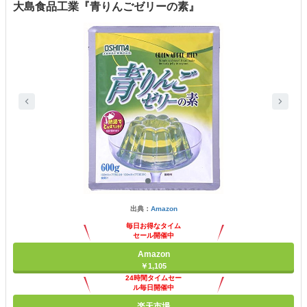
大島食品工業『青りんごゼリーの素』
出典：
Amazon
毎日お得なタイム
セール開催中
Amazon
￥1,105
24時間タイムセー
ル毎日開催中
楽天市場