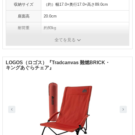
収納サイズ
（約）幅17.0×奥行17.0×高さ89.0cm
座面高
20.0cm
耐荷重
約80kg
重さ
約3.0kg
全てを見る
LOGOS（ロゴス）『Tradcanvas 難燃BRICK・
キングあぐらチェア』