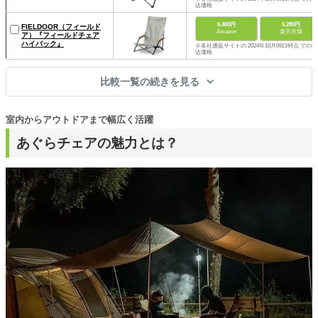
込価格
6,400円
5,280円
FIELDOOR（フィールド
Amazon
楽天市場
ア）『フィールドチェア
ハイバック』
※各社通販サイトの 2024年10月09日時点 での税
込価格
比較一覧の続きを見る
室内からアウトドアまで幅広く活躍
あぐらチェアの魅力とは？