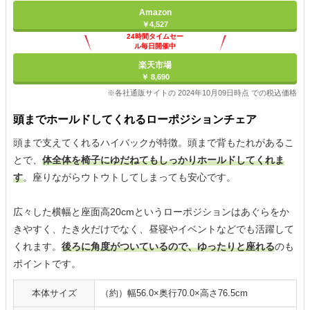
Amazon
￥4,527
24時間タイムセー
ル毎日開催中
楽天市場
￥ 8,690
※各社通販サイトの 2024年10月09日時点 での税込価格
頭までホールドしてくれるローポジションチェア
頭まで支えてくれるハイバックが特徴。頭まで背もたれがあるこ
とで、
体全体を椅子にゆだねてもしっかりホールドしてくれま
す
。座りながらウトウトしてしまっても安心です。
広々した横幅と座面高20cmというローポジションはあぐらをか
きやすく、たき火だけでなく、昼寝やイベントなどでも活躍して
くれます。
後ろに角度がついているので、ゆったりと座れる
のも
ポイントです。
本体サイズ
（約）幅56.0×奥行70.0×高さ76.5cm