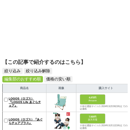
【この記事で紹介するのはこちら】
絞り込み
絞り込み解除
編集部のおすすめ順
価格の安い順
商品名
画像
購入サイト
4,473円
LOGOS（ロゴス）
Amazon
『LOGOS Life あぐらチ
ェア』
※各社通販サイトの 2024年10月09日時点 での税
込価格
7,920円
LOGOS（ロゴス）『あぐ
楽天市場
らチェアプラス』
※各社通販サイトの 2024年10月12日時点 での税
込価格