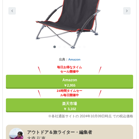
出典：
Amazon
毎日お得なタイム
セール開催中
Amazon
￥2,955
24時間タイムセー
ル毎日開催中
楽天市場
￥ 3,102
※各社通販サイトの 2024年10月09日時点 での税込価格
アウトドア＆旅ライター・編集者
大森 弘恵