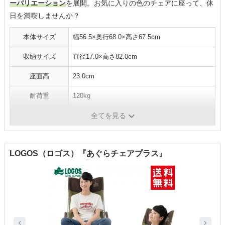
ーバリエーション
を展開。お気に入りの色のチェアに座って、休
日を満喫しませんか？
本体サイズ
幅56.5×奥行68.0×高さ67.5cm
収納サイズ
直径17.0×高さ82.0cm
座面高
23.0cm
耐荷重
120kg
重さ
3.1kg
全てを見る
LOGOS（ロゴス）『あぐらチェアプラス』