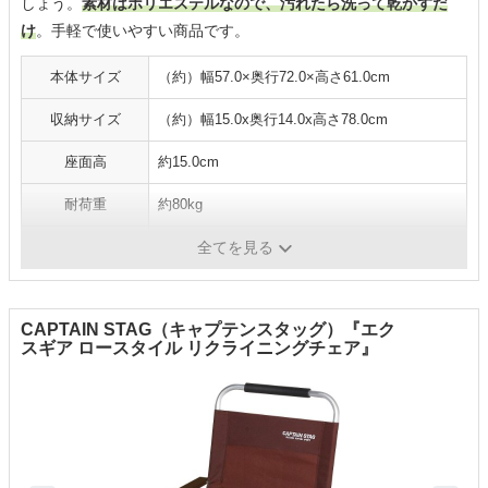
しょう。
素材はポリエステルなので、汚れたら洗って乾かすだ
け
。手軽で使いやすい商品です。
本体サイズ
（約）幅57.0×奥行72.0×高さ61.0cm
収納サイズ
（約）幅15.0x奥行14.0x高さ78.0cm
座面高
約15.0cm
耐荷重
約80kg
重さ
約2.3kg
全てを見る
CAPTAIN STAG（キャプテンスタッグ）『エク
スギア ロースタイル リクライニングチェア』