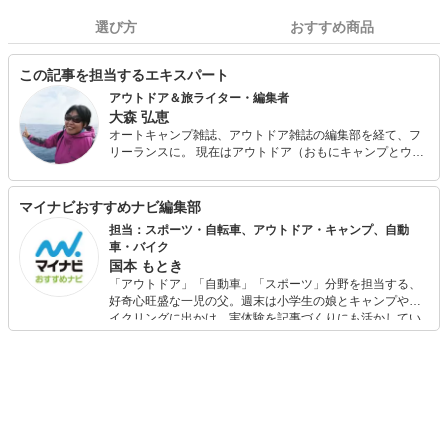
選び方
おすすめ商品
この記事を担当するエキスパート
アウトドア＆旅ライター・編集者
大森 弘恵
オートキャンプ雑誌、アウトドア雑誌の編集部を経て、フ
リーランスに。 現在はアウトドア（おもにキャンプとウイ
ンターアクティビティ、野外料理）、旅をテーマに雑誌や
WEBマガジンで活動。 趣味は30年ほど前からはじめた国内
外でのオフロード・ツーリング＆キャンプ。最近、ハンモ
マイナビおすすめナビ編集部
ック泊の心地よさに感激。
担当：スポーツ・自転車、アウトドア・キャンプ、自動
車・バイク
国本 もとき
「アウトドア」「自動車」「スポーツ」分野を担当する、
好奇心旺盛な一児の父。週末は小学生の娘とキャンプやサ
イクリングに出かけ、実体験を記事づくりにも活かしてい
ます。読者の「知りたい」を分かりやすく届けることをモ
ットーに、信頼できるコンテンツ制作に努めています。