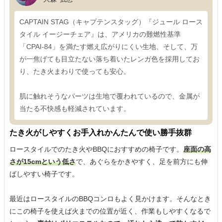
CAPTAIN STAG（キャプテンスタッグ）『ジュール ロース
タイル イージーチェア』は、アメリカの難燃性基準
「CPAI-84」を満たす燃え広がりにくい生地、そして、万
が一焦げても目立たない落ち着いたレンガ色を採用してお
り、たき火まわりで使っても安心。
肌に触れそうなパーツは生地で覆われているので、金属が
当たる不快感も軽減されています。
たき火がしやすくお手入れかんたんで使い勝手抜群
ロースタイルでのたき火やBBQにおすすめの椅子です。
座面の高
さが15cmという低さ
で、あぐらをかきやすく、足を前方にも伸
ばしやすい椅子です。
最近はロースタイルのBBQコンロもよく見かけます。そんなとき
にこの椅子を使えば火までの位置が近く、作業もしやすくなるで