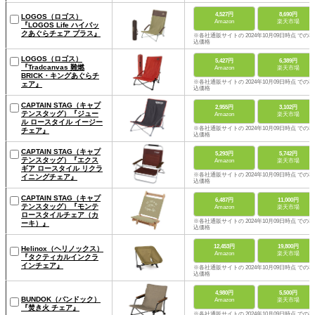
4,527円
8,690円
LOGOS（ロゴス）
Amazon
楽天市場
『LOGOS Life ハイバッ
クあぐらチェア プラス』
※各社通販サイトの 2024年10月09日時点 での税
込価格
LOGOS（ロゴス）
5,427円
6,389円
『Tradcanvas 難燃
Amazon
楽天市場
BRICK・キングあぐらチ
※各社通販サイトの 2024年10月09日時点 での税
ェア』
込価格
CAPTAIN STAG（キャプ
2,955円
3,102円
テンスタッグ）『ジュー
Amazon
楽天市場
ル ロースタイル イージー
※各社通販サイトの 2024年10月09日時点 での税
チェア』
込価格
CAPTAIN STAG（キャプ
5,293円
5,742円
テンスタッグ）『エクス
Amazon
楽天市場
ギア ロースタイル リクラ
※各社通販サイトの 2024年10月09日時点 での税
イニングチェア』
込価格
CAPTAIN STAG（キャプ
6,487円
11,000円
テンスタッグ）『モンテ
Amazon
楽天市場
ロースタイルチェア（カ
※各社通販サイトの 2024年10月09日時点 での税
ーキ）』
込価格
12,453円
19,800円
Helinox（ヘリノックス）
Amazon
楽天市場
『タクティカルインクラ
インチェア』
※各社通販サイトの 2024年10月09日時点 での税
込価格
4,980円
5,500円
BUNDOK（バンドック）
Amazon
楽天市場
『焚き火 チェア』
※各社通販サイトの 2024年10月09日時点 での税