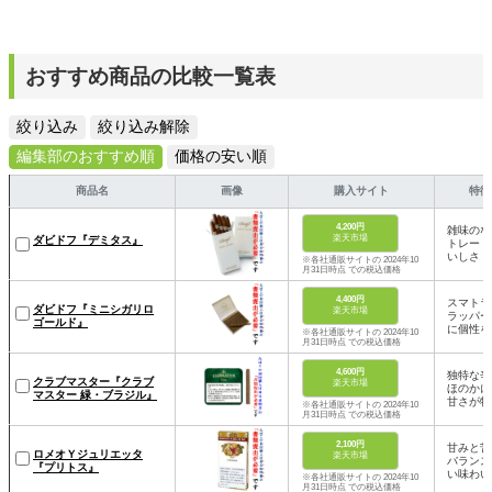
おすすめ商品の比較一覧表
絞り込み
絞り込み解除
編集部のおすすめ順
価格の安い順
商品名
画像
購入サイト
特徴
4,200円
雑味のな
楽天市場
ダビドフ『デミタス』
トレート
いしさ
※各社通販サイトの 2024年10
月31日時点 での税込価格
4,400円
スマトラ
ダビドフ『ミニシガリロ
楽天市場
ラッパー
ゴールド』
に個性を
※各社通販サイトの 2024年10
月31日時点 での税込価格
4,600円
独特な辛
クラブマスター『クラブ
楽天市場
ほのかに
マスター 緑・ブラジル』
甘さが特
※各社通販サイトの 2024年10
月31日時点 での税込価格
2,100円
甘みと苦
ロメオＹジュリエッタ
楽天市場
バランス
『プリトス』
い味わい
※各社通販サイトの 2024年10
月31日時点 での税込価格