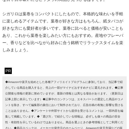
シガリロは葉巻をコンパクトにしたもので、本格的な味わいを手軽
に楽しめるアイテムです。葉巻が好きな方はもちろん、紙タバコが
好きな方にも愛好者が多いです。葉巻に比べると価格が安いことも
あり、これから葉巻を楽しみたい方にもおすすめ。産地やフレーバ
ー、香りなどを比べながら好みに合う銘柄でリラックスタイムを楽
しみましょう。
PR
◆Amazonや楽天を始めとした各種アフィリエイトプログラムに参加しており、当記事で紹
介している商品を購入すると、売上の一部がマイナビおすすめナビに還元されます。◆記事
公開後も情報の更新に努めていますが、最新の情報とは異なる場合があります。（更新日は
記事上部に表示しています）◆記事中のコンテンツは、エキスパートの選定した商品やコメ
ントを除き、すべて編集部の責任において制作されており、広告出稿の有無に影響を受ける
ことはありません。◆アンケートや外部サイトから提供を受けるコメントは、一部内容を編
集して掲載しています。◆「選び方」で紹介している情報は、必ずしも個々の商品の安全
性・有効性を示しているわけではありません。商品を選ぶときの参考情報としてご利用くだ
さい。◆商品スペックは、メーカーや発売元のホームページ、Amazonや楽天市場などの販