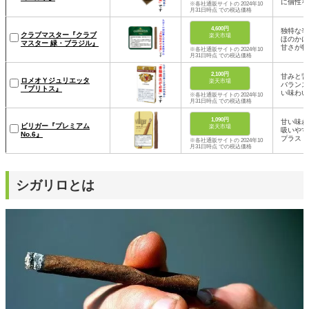
に個性を
※各社通販サイトの 2024年10
月31日時点 での税込価格
4,600円
独特な辛
クラブマスター『クラブ
楽天市場
ほのかに
マスター 緑・ブラジル』
甘さが特
※各社通販サイトの 2024年10
月31日時点 での税込価格
2,100円
甘みと苦
ロメオＹジュリエッタ
楽天市場
バランス
『プリトス』
い味わい
※各社通販サイトの 2024年10
月31日時点 での税込価格
1,090円
甘い味わ
ビリガー『プレミアム
楽天市場
吸いやす
No.6』
プラス
※各社通販サイトの 2024年10
月31日時点 での税込価格
シガリロとは