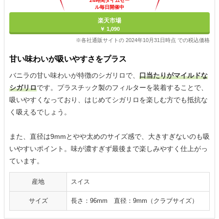
24時間タイムセー
ル毎日開催中
楽天市場
￥ 1,090
※各社通販サイトの 2024年10月31日時点 での税込価格
甘い味わいが吸いやすさをプラス
バニラの甘い味わいが特徴のシガリロで、
口当たりがマイルドな
シガリロ
です。プラスチック製のフィルターを装着することで、
吸いやすくなっており、はじめてシガリロを楽しむ方でも抵抗な
く吸えるでしょう。
また、直径は9mmとやや太めのサイズ感で、大きすぎないのも吸
いやすいポイント。味が濃すぎず最後まで楽しみやすく仕上がっ
ています。
産地
スイス
サイズ
長さ：96mm 直径：9mm（クラブサイズ）