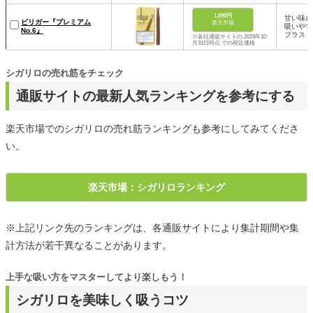
1,090円
甘い味わ
ビリガー『プレミアム
楽天市場
吸いやす
No.6』
プラス
※各社通販サイトの 2024年10
月31日時点 での税込価格
シガリロの売れ筋をチェック
通販サイトの最新人気ランキングを参考にする
楽天市場でのシガリロの売れ筋ランキングも参考にしてみてくださ
い。
楽天市場：シガリロランキング
※上記リンク先のランキングは、各通販サイトにより集計期間や集
計方法が若干異なることがあります。
上手な吸い方をマスターしてより楽しもう！
シガリロを美味しく吸うコツ