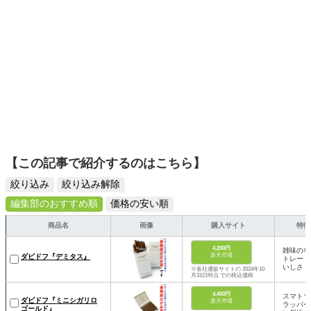
【この記事で紹介するのはこちら】
絞り込み
絞り込み解除
編集部のおすすめ順
価格の安い順
商品名
画像
購入サイト
特徴
4,200円
雑味のな
楽天市場
ダビドフ『デミタス』
トレート
いしさ
※各社通販サイトの 2024年10
月31日時点 での税込価格
4,400円
スマトラ
ダビドフ『ミニシガリロ
楽天市場
ラッパー
ゴールド』