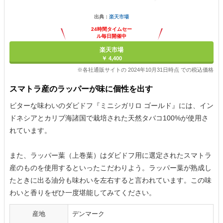
出典：
楽天市場
24時間タイムセー
ル毎日開催中
楽天市場
￥ 4,400
※各社通販サイトの 2024年10月31日時点 での税込価格
スマトラ産のラッパーが味に個性を出す
ビターな味わいのダビドフ『ミニシガリロ ゴールド』には、イン
ドネシアとカリブ海諸国で栽培された天然タバコ100%が使用さ
れています。
また、ラッパー葉（上巻葉）はダビドフ用に選定されたスマトラ
産のものを使用するといったこだわりよう。ラッパー葉が熟成し
たときに出る油分も味わいを左右すると言われています。この味
わいと香りをぜひ一度堪能してみてください。
産地
デンマーク