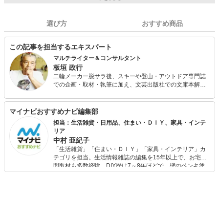
選び方
おすすめ商品
この記事を担当するエキスパート
マルチライター＆コンサルタント
板垣 政行
二輪メーカー脱サラ後、スキーや登山・アウトドア専門誌
での企画・取材・執筆に加え、文芸出版社での文庫本解
説・漫画評論などを手掛けてきたマルチライター。 同時に
空気環境及び防災セキュリティ関連など硬めな領域でのコ
ンサルタントでもあり、特に受動喫煙防止対策の測定コン
マイナビおすすめナビ編集部
サルとしては日本で唯一無二。 阪神淡路大震災ののち防災
担当：生活雑貨・日用品、住まい・ＤＩＹ、家具・インテ
士・メンタルケアカウンセラー等の資格を取得、趣味は剣
リア
道・空手といった武道系と鉄道旅行。
中村 亜紀子
「生活雑貨」「住まい・ＤＩＹ」「家具・インテリア」カ
テゴリを担当。生活情報雑誌の編集を15年以上で、お宅訪
問取材も多数経験。DIY歴は7～8年ほどで、壁のペンキ塗
りや壁紙チェンジなどもチャレンジ済み。初心者でもモノ
選びがしやすい記事をお届けします！