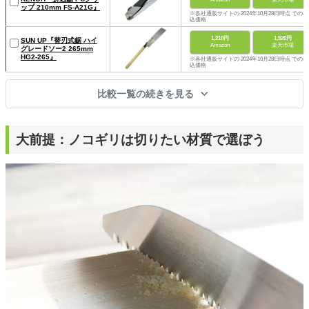
ップ 210mm FS-A21G』
※各社通販サイトの 2024年10月28日時点 での税
込価格
1,210円
1,520円
SUN UP『替刃式鋸 ハイ
Amazon
楽天市場
グレードソー2 265mm
HG2-265』
※各社通販サイトの 2024年10月28日時点 での税
込価格
比較一覧の続きを見る
大前提：ノコギリは切りたい材質で選ぼう