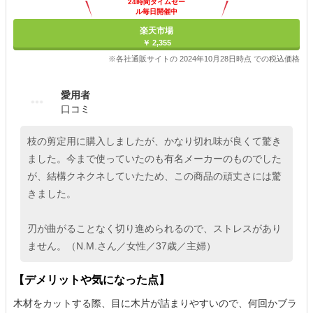
24時間タイムセー
ル毎日開催中
楽天市場
￥ 2,355
※各社通販サイトの 2024年10月28日時点 での税込価格
愛用者
口コミ
枝の剪定用に購入しましたが、かなり切れ味が良くて驚き
ました。今まで使っていたのも有名メーカーのものでした
が、結構クネクネしていたため、この商品の頑丈さには驚
きました。
刃が曲がることなく切り進められるので、ストレスがあり
ません。（N.M.さん／女性／37歳／主婦）
【デメリットや気になった点】
木材をカットする際、目に木片が詰まりやすいので、何回かブラ