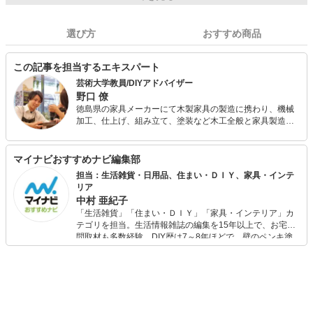
選び方
おすすめ商品
この記事を担当するエキスパート
芸術大学教員/DIYアドバイザー
野口 僚
徳島県の家具メーカーにて木製家具の製造に携わり、機械
加工、仕上げ、組み立て、塗装など木工全般と家具製造ノ
ウハウを培いました。 その後東京では業界新業態の体験型
DIYショップで店長として勤務。店頭ではお客様の相談に乗
りつつ、一人一人にぴったりのDIY用品を提案してきまし
マイナビおすすめナビ編集部
た。 同時にDIYレッスンの企画と講師を行い、日本のDIY文
担当：生活雑貨・日用品、住まい・ＤＩＹ、家具・インテ
化発展のために努めてきました。 現在は大学のデザイン学
リア
部の助手として大学内工房に在中し、 学生に対しデザイン
中村 亜紀子
やモノづくりの手法などを主に教えています。
「生活雑貨」「住まい・ＤＩＹ」「家具・インテリア」カ
テゴリを担当。生活情報雑誌の編集を15年以上で、お宅訪
問取材も多数経験。DIY歴は7～8年ほどで、壁のペンキ塗
りや壁紙チェンジなどもチャレンジ済み。初心者でもモノ
選びがしやすい記事をお届けします！