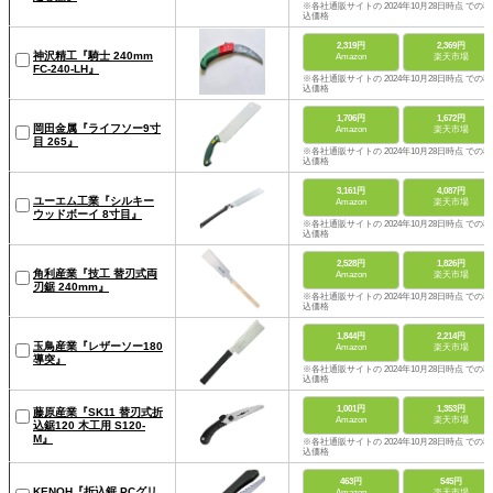
※各社通販サイトの 2024年10月28日時点 での税
込価格
2,319円
2,369円
神沢精工『騎士 240mm
Amazon
楽天市場
FC-240-LH』
※各社通販サイトの 2024年10月28日時点 での税
込価格
1,706円
1,672円
岡田金属『ライフソー9寸
Amazon
楽天市場
目 265』
※各社通販サイトの 2024年10月28日時点 での税
込価格
3,161円
4,087円
ユーエム工業『シルキー
Amazon
楽天市場
ウッドボーイ 8寸目』
※各社通販サイトの 2024年10月28日時点 での税
込価格
2,528円
1,826円
角利産業『技工 替刃式両
Amazon
楽天市場
刃鋸 240mm』
※各社通販サイトの 2024年10月28日時点 での税
込価格
1,844円
2,214円
玉鳥産業『レザーソー180
Amazon
楽天市場
導突』
※各社通販サイトの 2024年10月28日時点 での税
込価格
1,001円
1,353円
藤原産業『SK11 替刃式折
Amazon
楽天市場
込鋸120 木工用 S120-
M』
※各社通販サイトの 2024年10月28日時点 での税
込価格
463円
545円
KENOH『折込鋸 PCグリ
Amazon
楽天市場