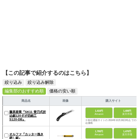
【この記事で紹介するのはこちら】
絞り込み
絞り込み解除
編集部のおすすめ順
価格の安い順
商品名
画像
購入サイト
1,410円
1,408円
藤原産業『SK11 替刃式折
Amazon
楽天市場
込鋸120ダボ切細工
S120-DB』
※各社通販サイトの 2024年10月28日時点 での税
込価格
1,780円
1,470円
オルファ『カッター挽き
Amazon
楽天市場
廻し鋸』