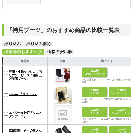
「袴用ブーツ」のおすすめ商品の比較一覧表
絞り込み
絞り込み解除
編集部のおすすめ順
価格の安い順
商品名
画像
購入サイト
5,990円
洋服・小物なでしこ ブリ
Yahoo!ショッピング
リアントピース『編み上
げ美脚ブーツ』
※各社通販サイトの 2025年9月2日時点 での税込
価格
3,979円
3,979円
楽天市場
Yahoo!ショッピング
utatane『袴ブーツ』
※各社通販サイトの 2025年09月01日時点 での税
込価格
6,380円
6,380円
エトワール神戸『ウエス
楽天市場
Yahoo!ショッピング
タンブーツ』
※各社通販サイトの 2025年09月01日時点 での税
込価格
4,490円
4,490円
京越卸屋『きもの屋さん
Amazon
楽天市場