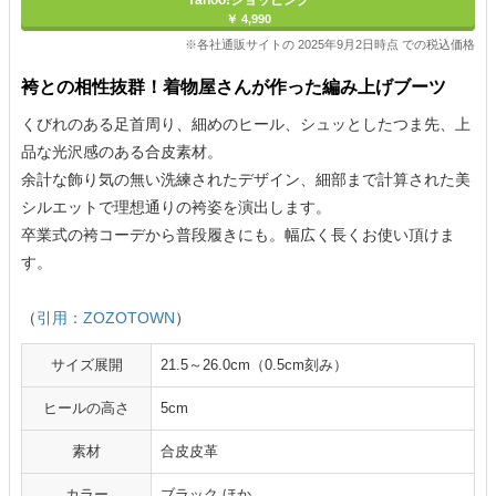
Yahoo!ショッピング
￥ 4,990
※各社通販サイトの 2025年9月2日時点 での税込価格
袴との相性抜群！着物屋さんが作った編み上げブーツ
くびれのある足首周り、細めのヒール、シュッとしたつま先、上
品な光沢感のある合皮素材。
余計な飾り気の無い洗練されたデザイン、細部まで計算された美
シルエットで理想通りの袴姿を演出します。
卒業式の袴コーデから普段履きにも。幅広く長くお使い頂けま
す。
（
引用：ZOZOTOWN
）
サイズ展開
21.5～26.0cm（0.5cm刻み）
ヒールの高さ
5cm
素材
合皮皮革
カラー
ブラック ほか