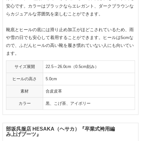
安心です。カラーはブラックならエレガント、ダークブラウンな
らカジュアルな雰囲気を楽しむことができます。
靴底とヒールの底には滑り止め加工がほどこされているため、雨
や雪の日でも安心して着用することができます。ヒールは5cmな
ので、ふだんヒールの高い靴を履き慣れていない人にも向いてい
ます。
サイズ展開
22.5～26.0cm（0.5cm刻み）
ヒールの高さ
5.0cm
素材
合皮皮革
カラー
黒、こげ茶、アイボリー
部坂呉服店 HESAKA（ヘサカ）『卒業式袴用編
み上げブーツ』