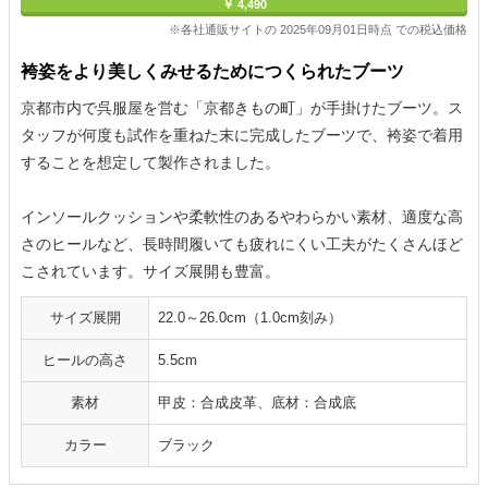
￥ 4,490
※各社通販サイトの 2025年09月01日時点 での税込価格
袴姿をより美しくみせるためにつくられたブーツ
京都市内で呉服屋を営む「京都きもの町」が手掛けたブーツ。ス
タッフが何度も試作を重ねた末に完成したブーツで、袴姿で着用
することを想定して製作されました。
インソールクッションや柔軟性のあるやわらかい素材、適度な高
さのヒールなど、長時間履いても疲れにくい工夫がたくさんほど
こされています。サイズ展開も豊富。
サイズ展開
22.0～26.0cm（1.0cm刻み）
ヒールの高さ
5.5cm
素材
甲皮：合成皮革、底材：合成底
カラー
ブラック