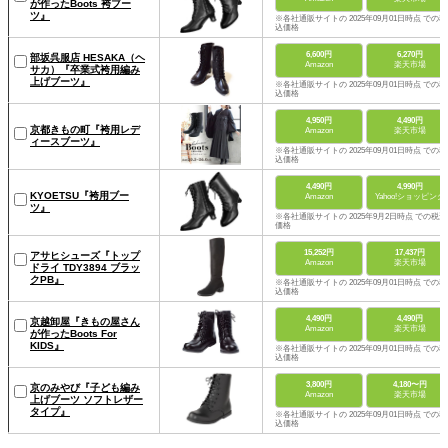
が作ったBoots 袴ブー
ツ』
※各社通販サイトの 2025年09月01日時点 での税
込価格
6,600円
6,270円
部坂呉服店 HESAKA（ヘ
Amazon
楽天市場
サカ）『卒業式袴用編み
上げブーツ』
※各社通販サイトの 2025年09月01日時点 での税
込価格
4,950円
4,490円
京都きもの町『袴用レデ
Amazon
楽天市場
ィースブーツ』
※各社通販サイトの 2025年09月01日時点 での税
込価格
4,490円
4,990円
KYOETSU『袴用ブー
Amazon
Yahoo!ショッピング
ツ』
※各社通販サイトの 2025年9月2日時点 での税込
価格
15,252円
17,437円
アサヒシューズ『トップ
Amazon
楽天市場
ドライ TDY3894 ブラッ
クPB』
※各社通販サイトの 2025年09月01日時点 での税
込価格
4,490円
4,490円
京越卸屋『きもの屋さん
Amazon
楽天市場
が作ったBoots For
KIDS』
※各社通販サイトの 2025年09月01日時点 での税
込価格
3,800円
4,180〜円
京のみやび『子ども編み
Amazon
楽天市場
上げブーツ ソフトレザー
タイプ』
※各社通販サイトの 2025年09月01日時点 での税
込価格