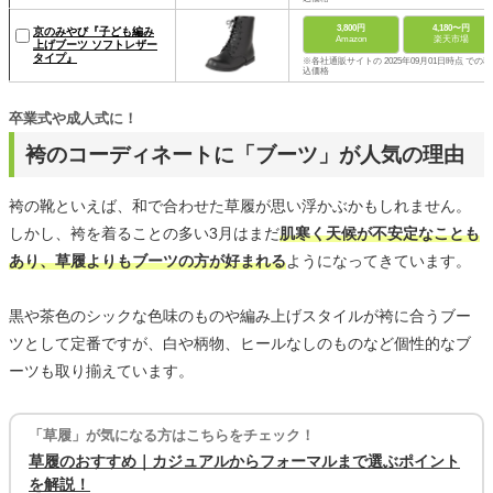
3,800円
4,180〜円
京のみやび『子ども編み
Amazon
楽天市場
上げブーツ ソフトレザー
タイプ』
※各社通販サイトの 2025年09月01日時点 での税
込価格
卒業式や成人式に！
袴のコーディネートに「ブーツ」が人気の理由
袴の靴といえば、和で合わせた草履が思い浮かぶかもしれません。
しかし、袴を着ることの多い3月はまだ
肌寒く天候が不安定なことも
あり、草履よりもブーツの方が好まれる
ようになってきています。
黒や茶色のシックな色味のものや編み上げスタイルが袴に合うブー
ツとして定番ですが、白や柄物、ヒールなしのものなど個性的なブ
ーツも取り揃えています。
「草履」が気になる方はこちらをチェック！
草履のおすすめ｜カジュアルからフォーマルまで選ぶポイント
を解説！