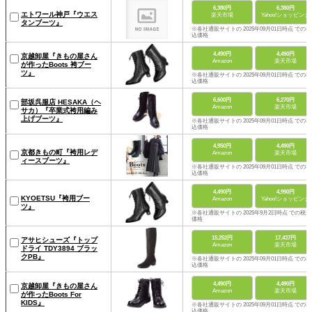
6,380円
6,380円
エトワール神戸『ウエス
楽天市場
Yahoo!ショッピング
タンブーツ』
※各社通販サイトの 2025年09月01日時点 での税
込価格
4,490円
4,490円
京越卸屋『きもの屋さん
Amazon
楽天市場
が作ったBoots 袴ブー
ツ』
※各社通販サイトの 2025年09月01日時点 での税
込価格
6,600円
6,270円
部坂呉服店 HESAKA（ヘ
Amazon
楽天市場
サカ）『卒業式袴用編み
上げブーツ』
※各社通販サイトの 2025年09月01日時点 での税
込価格
4,950円
4,490円
京都きもの町『袴用レデ
Amazon
楽天市場
ィースブーツ』
※各社通販サイトの 2025年09月01日時点 での税
込価格
4,490円
4,990円
KYOETSU『袴用ブー
Amazon
Yahoo!ショッピング
ツ』
※各社通販サイトの 2025年9月2日時点 での税込
価格
15,252円
17,437円
アサヒシューズ『トップ
Amazon
楽天市場
ドライ TDY3894 ブラッ
クPB』
※各社通販サイトの 2025年09月01日時点 での税
込価格
4,490円
4,490円
京越卸屋『きもの屋さん
Amazon
楽天市場
が作ったBoots For
KIDS』
※各社通販サイトの 2025年09月01日時点 での税
込価格