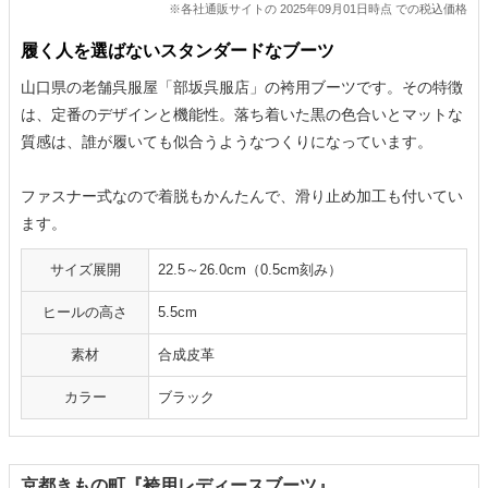
※各社通販サイトの 2025年09月01日時点 での税込価格
履く人を選ばないスタンダードなブーツ
山口県の老舗呉服屋「部坂呉服店」の袴用ブーツです。その特徴
は、定番のデザインと機能性。落ち着いた黒の色合いとマットな
質感は、誰が履いても似合うようなつくりになっています。
ファスナー式なので着脱もかんたんで、滑り止め加工も付いてい
ます。
サイズ展開
22.5～26.0cm（0.5cm刻み）
ヒールの高さ
5.5cm
素材
合成皮革
カラー
ブラック
京都きもの町『袴用レディースブーツ』