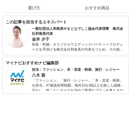
選び方
おすすめ商品
この記事を担当するエキスパート
一般社団法人和装美やまとなでしこ協会代表理事 株式会
社和装美代表
金井 夕子
和装・和婚、オリジナルウエディングパーティープロデュ
ースを手掛ける株式会社和装美の代表をつとめ、その他広
告.TV.CM等では、和装・和婚の監修やディレクションもこ
なす。 和装のマナーや知識の講座を学生向けに特別授業プ
マイナビおすすめナビ編集部
ログラムで担当。プロ向けには知識マナーも含めた和装撮
影の見え方等のセミナー業も担当。 企業との和装が入るイ
担当：ファッション、本・音楽・映画、旅行・レジャー
ベント運営も技術含め担当し、和装の専門家としての活動
八木 葵
もこなす。 一般社団法人和装美やまとなでしこ協会では代
「ファッション」「旅行・レジャー」「本・音楽・映画」
表理事をつとめ、着物好きと遊んで楽しむイベントを通し
を担当。47都道府県制覇、海外10か国以上を旅した経験を
て着物産業の発展に貢献する事も掲げて活動。 着物を学び
活かし、旅ごとにテーマを決めて最適なプランを考えるの
たい人、着物で仕事をしたい人へは和装プロデューサーと
が得意。また、アパレルショップでの販売経験もあり。誰
しての立場から、技術面のみならず接客、撮影スタイリス
でも手軽に楽しめるプチプラとトレンドを取り入れたコー
トなどもカバーできる講座を開講。 和装業界の働く環境と
ディネートを提案します。本や映画から受けたインスピレ
待遇も変えていく事も協会の掲げる理念の１つとしてい
ーションを日常や仕事に活かすことを大切にし、記事では
る。趣味で着物を楽しみたい人と働きたい人が一緒に活動
そんな視点から選んだおすすめ作品やアイテムを紹介しま
できる協会の着物二ストも募集中。着物二ストは登録無料
す。
です。