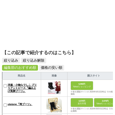
【この記事で紹介するのはこちら】
絞り込み
絞り込み解除
編集部のおすすめ順
価格の安い順
商品名
画像
購入サイト
5,990円
洋服・小物なでしこ ブリ
Yahoo!ショッピング
リアントピース『編み上
げ美脚ブーツ』
※各社通販サイトの 2025年9月2日時点 での税込
価格
3,979円
3,979円
楽天市場
Yahoo!ショッピング
utatane『袴ブーツ』
※各社通販サイトの 2025年09月01日時点 での税
込価格