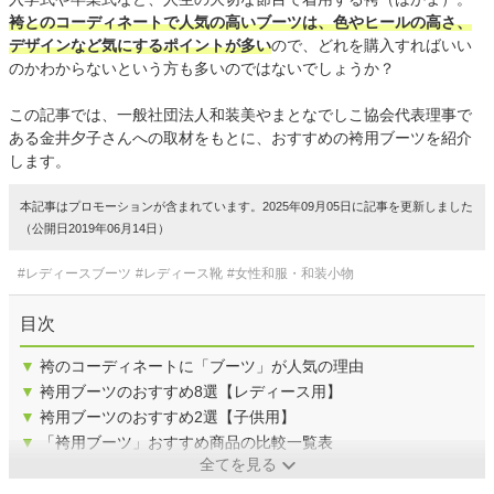
袴とのコーディネートで人気の高いブーツは、色やヒールの高さ、
デザインなど気にするポイントが多い
ので、どれを購入すればいい
のかわからないという方も多いのではないでしょうか？
この記事では、一般社団法人和装美やまとなでしこ協会代表理事で
ある金井夕子さんへの取材をもとに、おすすめの袴用ブーツを紹介
します。
本記事はプロモーションが含まれています。2025年09月05日に記事を更新しました
（公開日2019年06月14日）
#レディースブーツ
#レディース靴
#女性和服・和装小物
目次
▼
袴のコーディネートに「ブーツ」が人気の理由
▼
袴用ブーツのおすすめ8選【レディース用】
▼
袴用ブーツのおすすめ2選【子供用】
▼
「袴用ブーツ」おすすめ商品の比較一覧表
全てを見る