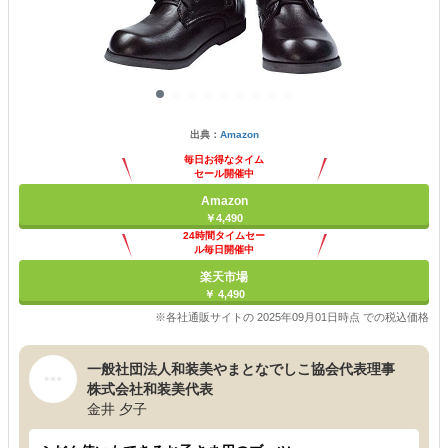
出典：
Amazon
毎日お得なタイム
セール開催中
Amazon
￥4,490
24時間タイムセー
ル毎日開催中
楽天市場
￥ 4,490
※各社通販サイトの 2025年09月01日時点 での税込価格
一般社団法人和装美やまとなでしこ協会代表理事
株式会社和装美代表
金井 夕子