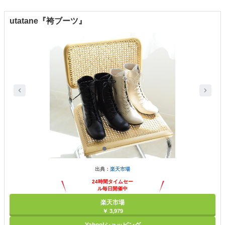
utatane『袴ブーツ』
出典：
楽天市場
24時間タイムセー
ル毎日開催中
楽天市場
￥ 3,979