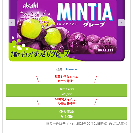
出典：
Amazon
毎日お得なタイム
セール開催中
Amazon
￥1,000
24時間タイムセー
ル毎日開催中
楽天市場
￥ 1,050
※各社通販サイトの 2025年09月01日時点 での税込価格