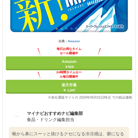
出典：
Amazon
毎日お得なタイム
セール開催中
Amazon
￥929
24時間タイムセー
ル毎日開催中
楽天市場
￥ 1,047
※各社通販サイトの 2025年09月01日時点 での税込価格
マイナビおすすめナビ編集部
食品・ドリンク編集担当
喉から鼻にスーッと抜けるクセになる冷涼感は、癖になる