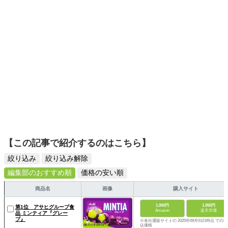
【この記事で紹介するのはこちら】
絞り込み
絞り込み解除
編集部のおすすめ順
価格の安い順
商品名
画像
購入サイト
1,000円
1,050円
第1位 アサヒグループ食
Amazon
楽天市場
品 ミンティア『グレー
プ』
※各社通販サイトの 2025年09月01日時点 での税
込価格