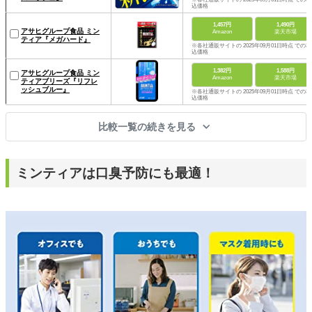
込価格
1,457円
1,490円
アサヒグループ食品 ミン
Amazon
楽天市場
ティア『メガハード』
※各社通販サイトの 2025年09月01日時点 での税
込価格
1,382円
1,588円
アサヒグループ食品 ミン
Amazon
楽天市場
ティアブリーズ『リフレ
ッシュブルー』
※各社通販サイトの 2025年09月01日時点 での税
込価格
比較一覧の続きを見る
ミンティアは口臭予防にも最適！