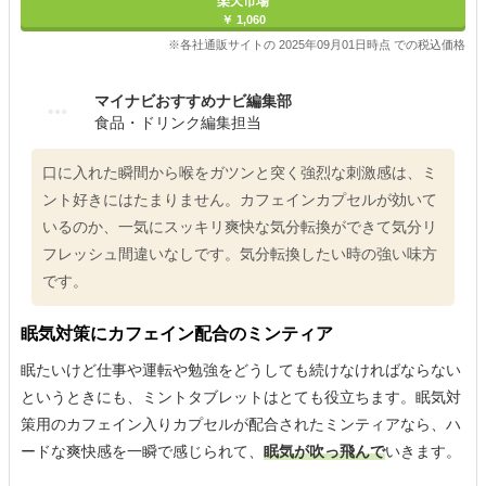
楽天市場
￥ 1,060
※各社通販サイトの 2025年09月01日時点 での税込価格
マイナビおすすめナビ編集部
食品・ドリンク編集担当
口に入れた瞬間から喉をガツンと突く強烈な刺激感は、ミ
ント好きにはたまりません。カフェインカプセルが効いて
いるのか、一気にスッキリ爽快な気分転換ができて気分リ
フレッシュ間違いなしです。気分転換したい時の強い味方
です。
眠気対策にカフェイン配合のミンティア
眠たいけど仕事や運転や勉強をどうしても続けなければならない
というときにも、ミントタブレットはとても役立ちます。眠気対
策用のカフェイン入りカプセルが配合されたミンティアなら、ハ
ードな爽快感を一瞬で感じられて、
眠気が吹っ飛んで
いきます。