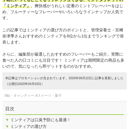
「ミンティア」
。爽快感がうれしい定番のミントフレーバーをはじ
め、フルーティーなフレーバーやいろいろなラインナップが人気で
す。
この記事ではミンティアの選び方のポイントと、管理栄養士・宮﨑
奈津季さんおすすめのミンティアを8位から1位までランキングで発
表します。
さらに、編集部が厳選したおすすめのフレーバーもご紹介。実際に
食べた人の口コミにも注目です！ ミンティアは期間限定の商品も多
いので、気になったら即ゲットするのがおすすめ。
本記事はプロモーションが含まれています。2025年09月22日に記事を更新しました
（公開日2020年04月03日）
#飴・キャンディー
#スイーツ・菓子
目次
▼
ミンティアは口臭予防にも最適！
▼
ミンティアの選び方