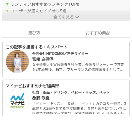
▼
ミンティアおすすめランキングTOP8
▼
ユーザーが選んだイチオシ5選
全てを見る
選び方
おすすめ商品
この記事を担当するエキスパート
合同会社HITOOMOI／料理ライター
宮﨑 奈津季
女子栄養大学実践栄養学科卒業。介護食品メーカーで営業
を2年経験後、独立。 フリーランスの管理栄養士として、
菓子メーカーの営業代行・商品開発、料理動画サービスの
レシピ開発、撮影、記事の執筆を行う。 2019年1月に合同
会社HITOOMOIの創業メンバーとして参画。食・健康にか
マイナビおすすめナビ編集部
かわるコンテンツ制作など幅広く活動中。誰かのための料
担当：食品・ドリンク、ベビー・キッズ、ペット
理、労わる料理、作り手も気負わない料理を大切にしてい
桑野 咲良
る。
「ベビー・キッズ」「食品」「ペット」カテゴリー担当。3
歳児と犬2頭を育てるママ編集者。育児と家事に忙しいママ
目線での時短グッズ選び、家族の栄養とおいしさを考えた
食品選び、束の間のリラックスタイムを楽しむためのスイ
ーツ選びに自信あり。鋭い目線で商品を見極め、少しでも
日々の生活が豊かになるものを紹介します。