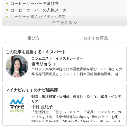
▼
コーヒーサーバーの選び方
▼
コーヒーサーバーの人気メーカー
▼
ユーザーが選んだイチオシ5選
全てを見る
選び方
おすすめ商品
この記事を担当するエキスパート
コラムニスト・イラストレーター
岩田リョウコ
コロラド大学大学院で日本語教育学を学び、2009年から外
務省専門調査員としてシアトル日本国総領事館勤務。 趣味
で立ち上げたコーヒーのトリビアをイラストで紹介する『I
Love Coffee』が月間訪問者数60万人のサイトに成長しアメ
リカで書籍化される。 中国語、韓国語、ロシア語に翻訳出
マイナビおすすめナビ編集部
版されている。 日本語著書に『シアトル発ちょっとブラッ
担当：生活雑貨・日用品、住まい・ＤＩＹ、家具・インテ
クなコーヒーの教科書』。 宝島社リンネルwebやTABI
リア
LABOでコーヒーコラム連載中。
中村 亜紀子
「生活雑貨」「住まい・ＤＩＹ」「家具・インテリア」カ
テゴリを担当。生活情報雑誌の編集を15年以上で、お宅訪
問取材も多数経験。DIY歴は7～8年ほどで、壁のペンキ塗
りや壁紙チェンジなどもチャレンジ済み。初心者でもモノ