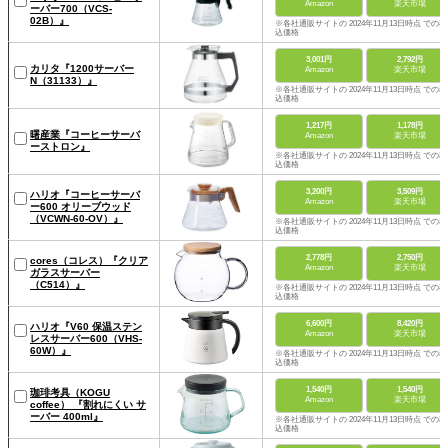
Amazon
楽天市場
ーバー700（VCS-
02B）』
※各社通販サイトの 2024年11月13日時点 での税
込価格
3,001円
2,792円
カリタ『1200サーバー
Amazon
楽天市場
N（31133）』
※各社通販サイトの 2024年11月13日時点 での税
込価格
1,217円
1,178円
曙産業『コーヒーサーバ
Amazon
楽天市場
ーストロン』
※各社通販サイトの 2024年11月13日時点 での税
込価格
3,200円
3,509円
ハリオ『コーヒーサーバ
Amazon
楽天市場
ー600 オリーブウッド
（VCWN-60-OV）』
※各社通販サイトの 2024年11月13日時点 での税
込価格
2,778円
2,750円
cores（コレス）『クリア
Amazon
楽天市場
ガラスサーバー
（C514）』
※各社通販サイトの 2024年11月13日時点 での税
込価格
6,600円
8,420円
ハリオ『V60 保温ステン
Amazon
楽天市場
レスサーバー600（VHS-
60W）』
※各社通販サイトの 2024年11月13日時点 での税
込価格
1,540円
1,540円
珈琲考具（KOGU
Amazon
楽天市場
coffee） 『割れにくい サ
ーバー 400ml』
※各社通販サイトの 2024年11月13日時点 での税
込価格