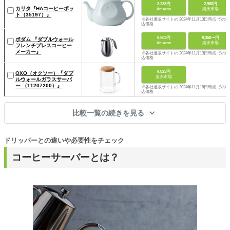
3,238円
2,980円
カリタ『HAコーヒーポッ
Amazon
楽天市場
ト（35197）』
※各社通販サイトの 2024年11月13日時点 での税
込価格
8,503円
9,350〜円
ボダム 『ダブルウォール
Amazon
楽天市場
フレンチプレスコーヒー
メーカー』
※各社通販サイトの 2024年11月13日時点 での税
込価格
9,823円
OXO（オクソー）『ダブ
楽天市場
ルウォールガラスサーバ
ー （11207200）』
※各社通販サイトの 2024年11月18日時点 での税
込価格
比較一覧の続きを見る
ドリッパーとの違いや必要性をチェック
コーヒーサーバーとは？