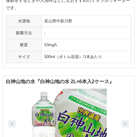
運動をするときや入浴時などにもおすすめのミネラルウォーター
です。
水源地
富山県中新川郡
殺菌方法
-
硬度
63mg/L
サイズ
500ml（ボトル容器）/1本あたり
白神山地の水『白神山地の水 2L×6本入2ケース』