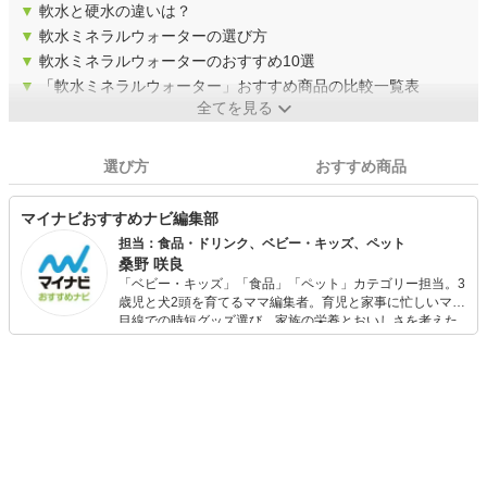
▼
軟水と硬水の違いは？
▼
軟水ミネラルウォーターの選び方
▼
軟水ミネラルウォーターのおすすめ10選
▼
「軟水ミネラルウォーター」おすすめ商品の比較一覧表
全てを見る
選び方
おすすめ商品
マイナビおすすめナビ編集部
担当：食品・ドリンク、ベビー・キッズ、ペット
桑野 咲良
「ベビー・キッズ」「食品」「ペット」カテゴリー担当。3
歳児と犬2頭を育てるママ編集者。育児と家事に忙しいママ
目線での時短グッズ選び、家族の栄養とおいしさを考えた
食品選び、束の間のリラックスタイムを楽しむためのスイ
ーツ選びに自信あり。鋭い目線で商品を見極め、少しでも
日々の生活が豊かになるものを紹介します。