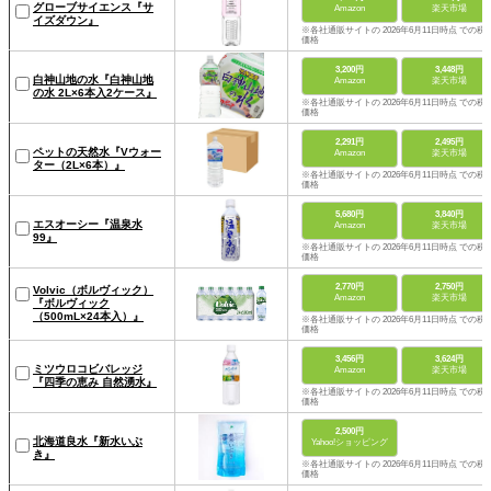
グローブサイエンス『サ
Amazon
楽天市場
イズダウン』
※各社通販サイトの 2026年6月11日時点 での税
価格
3,200円
3,448円
白神山地の水『白神山地
Amazon
楽天市場
の水 2L×6本入2ケース』
※各社通販サイトの 2026年6月11日時点 での税
価格
2,291円
2,495円
ペットの天然水『Vウォー
Amazon
楽天市場
ター（2L×6本）』
※各社通販サイトの 2026年6月11日時点 での税
価格
5,680円
3,840円
エスオーシー『温泉水
Amazon
楽天市場
99』
※各社通販サイトの 2026年6月11日時点 での税
価格
2,770円
2,750円
Volvic（ボルヴィック）
Amazon
楽天市場
『ボルヴィック
（500mL×24本入）』
※各社通販サイトの 2026年6月11日時点 での税
価格
3,456円
3,624円
ミツウロコビバレッジ
Amazon
楽天市場
『四季の恵み 自然湧水』
※各社通販サイトの 2026年6月11日時点 での税
価格
2,500円
北海道良水『新水いぶ
Yahoo!ショッピング
き』
※各社通販サイトの 2026年6月11日時点 での税
価格