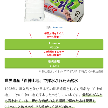
出典：
Amazon
毎日お得なタイム
セール開催中
Amazon
￥3,200
24時間タイムセー
ル毎日開催中
楽天市場
￥ 3,448
※各社通販サイトの 2026年6月11日時点 での税込価格
世界遺産「白神山地」で採水された天然水
1993年に屋久島と並び日本初の世界遺産としても有名な「白神山
地」。その白神山地で採水したのが、この水です。
天然のダムと
も言われている、豊かな自然のある場所で採れた水は硬度も
0.2mg/Lと軟水の中でも超がつくほどの軟水。