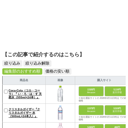
【この記事で紹介するのはこちら】
絞り込み
絞り込み解除
編集部のおすすめ順
価格の安い順
商品名
画像
購入サイト
2,520円
3,110円
Coca-Cola（コカ・コー
Amazon
楽天市場
ラ）『 い・ろ・は・す 天
然水（555ml×24本）』
※各社通販サイトの 2026年6月11日時点 での税
価格
2,573円
3,519円
クリスタルガイザー『ク
Amazon
楽天市場
リスタルガイザー 水
（500mL×24本入）』
※各社通販サイトの 2026年6月11日時点 での税
価格
5,809円
482円