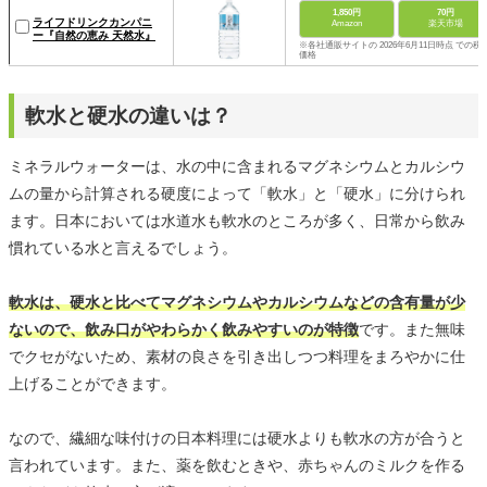
1,850円
70円
ライフドリンクカンパニ
Amazon
楽天市場
ー『自然の恵み 天然水』
※各社通販サイトの 2026年6月11日時点 での税
価格
軟水と硬水の違いは？
ミネラルウォーターは、水の中に含まれるマグネシウムとカルシウ
ムの量から計算される硬度によって「軟水」と「硬水」に分けられ
ます。日本においては水道水も軟水のところが多く、日常から飲み
慣れている水と言えるでしょう。
軟水は、硬水と比べてマグネシウムやカルシウムなどの含有量が少
ないので、飲み口がやわらかく飲みやすいのが特徴
です。また無味
でクセがないため、素材の良さを引き出しつつ料理をまろやかに仕
上げることができます。
なので、繊細な味付けの日本料理には硬水よりも軟水の方が合うと
言われています。また、薬を飲むときや、赤ちゃんのミルクを作る