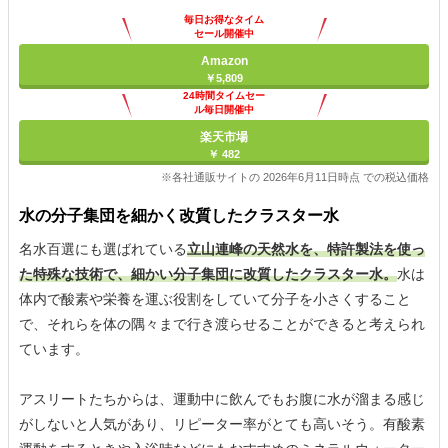
毎日お得なタイム
セール開催中
Amazon
￥5,809
24時間タイムセー
ル毎日開催中
楽天市場
￥ 482
※各社通販サイトの 2026年6月11日時点 での税込価格
水の分子集団を細かく改質したクラスター水
名水百選にも選ばれている
立山連峰の天然水を、特許製法を使っ
た特殊な技術で、細かい分子集団に改質したクラスター水。
水は
体内で酸素や栄養を運ぶ役割をしていて分子を小さくすること
で、それらを体の隅々まで行き渡らせることができると考えられ
ています。
アスリートたちからは、運動中に飲んでもお腹に水が溜まる感じ
がしないと人気があり、リピーター率がとても高いそう。有酸素