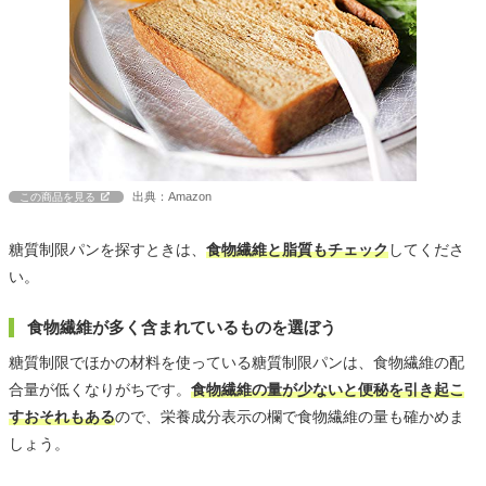
出典：Amazon
この商品を見る
糖質制限パンを探すときは、
食物繊維と脂質もチェック
してくださ
い。
食物繊維が多く含まれているものを選ぼう
糖質制限でほかの材料を使っている糖質制限パンは、食物繊維の配
合量が低くなりがちです。
食物繊維の量が少ないと便秘を引き起こ
すおそれもある
ので、栄養成分表示の欄で食物繊維の量も確かめま
しょう。