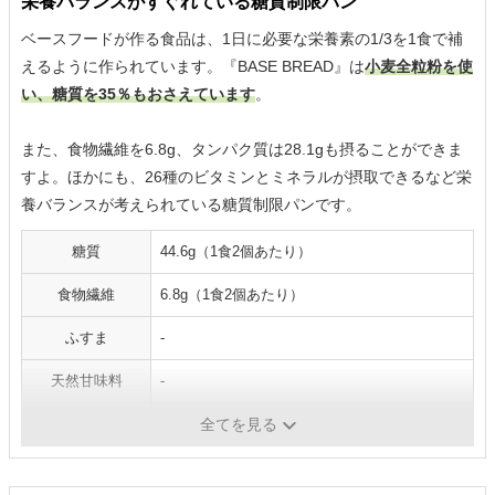
栄養バランスがすぐれている糖質制限パン
ベースフードが作る食品は、1日に必要な栄養素の1/3を1食で補
えるように作られています。『BASE BREAD』は
小麦全粒粉を使
い、糖質を35％もおさえています
。
また、食物繊維を6.8g、タンパク質は28.1gも摂ることができま
すよ。ほかにも、26種のビタミンとミネラルが摂取できるなど栄
養バランスが考えられている糖質制限パンです。
糖質
44.6g（1食2個あたり）
食物繊維
6.8g（1食2個あたり）
ふすま
-
天然甘味料
-
保存期間
お届けから約2週間前後
全てを見る