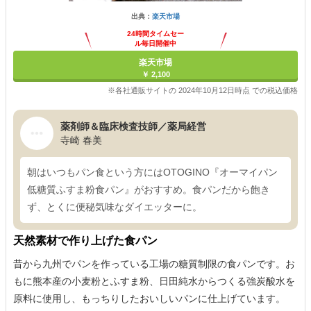
出典：
楽天市場
24時間タイムセー
ル毎日開催中
楽天市場
￥ 2,100
※各社通販サイトの 2024年10月12日時点 での税込価格
薬剤師＆臨床検査技師／薬局経営
寺崎 春美
朝はいつもパン食という方にはOTOGINO『オーマイパン
低糖質ふすま粉食パン』がおすすめ。食パンだから飽き
ず、とくに便秘気味なダイエッターに。
天然素材で作り上げた食パン
昔から九州でパンを作っている工場の糖質制限の食パンです。お
もに熊本産の小麦粉とふすま粉、日田純水からつくる強炭酸水を
原料に使用し、もっちりしたおいしいパンに仕上げています。