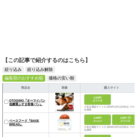
【この記事で紹介するのはこちら】
絞り込み
絞り込み解除
編集部のおすすめ順
価格の安い順
商品名
画像
購入サイト
2,100円
OTOGINO『オーマイパン
楽天市場
低糖質ふすま粉食パン』
※各社通販サイトの 2024年10月12日時点 での税
込価格
4,440円
4,440〜円
ベースフード『BASE
Amazon
楽天市場
BREAD』
※各社通販サイトの 2024年10月12日時点 での税
込価格