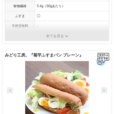
食物繊維
5.4g（50gあたり）
ふすま
◯
天然甘味料
-
保存期間
冷凍で6カ月
全てを見る
みどり工房。『菊芋ふすまパン プレーン』