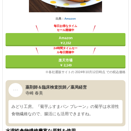
出典：
Amazon
毎日お得なタイム
セール開催中
Amazon
￥2,152
24時間タイムセー
ル毎日開催中
楽天市場
￥ 2,149
※各社通販サイトの 2024年10月12日時点 での税込価格
薬剤師＆臨床検査技師／薬局経営
寺崎 春美
みどり工房。『菊芋ふすまパン プレーン』の菊芋は水溶性
食物繊維なので、腸活にも活用できますね。
水溶性食物繊維豊富な原料を使用