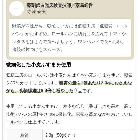
薬剤師＆臨床検査技師／薬局経営
寺崎 春美
野菜が不足がち、朝忙しい方には低糖工房『低糖質 ロール
パン』がおすすめ。ロールパンに切れ目を入れてトマトや
レタスをはさんで食べましょう。ワンハンドで食べられ、
食後の片づけもスムーズ。
微細化した小麦ふすまを使用
低糖工房のロールパンは小麦たんぱくや小麦ふすまを使い、糖質
を89％カットしています。
糖質の量を1個あたり2.3gにおさえな
がら、食物繊維は5.4倍も増やした
商品です。
使用している小麦ふすまは、表皮を焙煎し香ばしさを高め、高い
技術でパンの原料のために微細化。栄養を高めながらおいしいロ
ールパンに仕上げています。
糖質
2.3g（50gあたり）