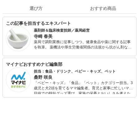
選び方
おすすめ商品
この記事を担当するエキスパート
薬剤師＆臨床検査技師／薬局経営
寺崎 春美
薬局で調剤業務に従事しつつ、健康食品や薬に関する記事
を執筆。 薬機法や厚生労働省関係の法規から抗がん剤など
の新薬や医療用医薬品、あるいは一般医薬品やサプリメン
ト等の情報提供が主な仕事です。 また、ダイエットや体の
悩み、美容関係の記事も多く手がけています。 現在は薬剤
マイナビおすすめナビ編集部
師とライターの両立ですが、患者さんとの交流の中にも書
担当：食品・ドリンク、ベビー・キッズ、ペット
く題材があり(個人情報以外)、どちらの仕事も遣り甲斐を感
桑野 咲良
じています。
「ベビー・キッズ」「食品」「ペット」カテゴリー担当。3
歳児と犬2頭を育てるママ編集者。育児と家事に忙しいママ
目線での時短グッズ選び、家族の栄養とおいしさを考えた
食品選び、束の間のリラックスタイムを楽しむためのスイ
ーツ選びに自信あり。鋭い目線で商品を見極め、少しでも
日々の生活が豊かになるものを紹介します。