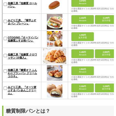
3,070円
低糖工房『低糖質 ロール
Amazon
パン』
※各社通販サイトの 2024年10月12日時点 での税
込価格
2,152円
2,149円
みどり工房。『菊芋ふす
Amazon
楽天市場
まパン プレーン』
※各社通販サイトの 2024年10月12日時点 での税
込価格
2,200円
OTOGINO『オーマイパン
楽天市場
低糖質ふすま粉パン』
※各社通販サイトの 2024年10月12日時点 での税
込価格
3,180円
2,080円
低糖工房『低糖質 クロワ
Amazon
楽天市場
ッサン 10個入』
※各社通販サイトの 2024年10月12日時点 での税
込価格
1,860円
低糖工房『糖質オフ ふん
Amazon
わりブランパン クリーム
コロネ』
※各社通販サイトの 2024年10月12日時点 での税
込価格
3,150円
3,150円
みどり工房。『オーツ麦
Amazon
楽天市場
ふすまパンあんこクリー
ム』
※各社通販サイトの 2024年10月12日時点 での税
込価格
糖質制限パンとは？