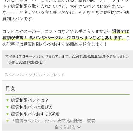
トで糖質制限を取り入れたいけど、大好きなパンは止められない
な……」と考えている方も多いのでは。そんなときに便利なのが糖
質制限パンです。
コンビニやスーパー、コストコなどでも手に入りますが、
通販では
種類が豊富！ 食パンやベーグル、クロワッサンなどもあります。
こ
の記事では糖質制限パンのおすすめ商品を紹介します！
本記事はプロモーションが含まれています。2024年10月18日に記事を更新しました
（公開日2020年03月24日）
#パン
#パン・シリアル・スプレッド
目次
▼
糖質制限パンとは？
▼
糖質制限パンの選び方
▼
糖質制限パンおすすめ8選
▼
「糖質制限パン」おすすめ商品の比較一覧表
全てを見る