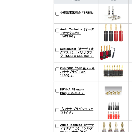
小柳出電気商会『SRBN』
Audio Technica（オーデ
ィオテクニカ）
『AT6301』
audioquest（オーディオ
クエスト）『バナナプラ
グ（SGBFA GSET/4）』
ONKODO『24K 金メッキ
バナナプラグ（BP-
146G）』
KRYNA『Banana
Plug（BA-7G）』
『バナナ プラグジャック
コネクタ』
Audio Technica（オーデ
ィオテクニカ）『ソルダ
ーレスバナナプラグ