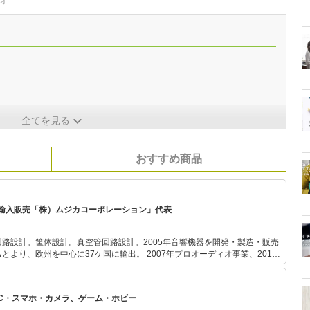
オ
全てを見る
おすすめ商品
輸入販売「株）ムジカコーポレーション」代表
路設計。筐体設計。真空管回路設計。2005年音響機器を開発・製造・販売
心に37ケ国に輸出。 2007年プロオーディオ事業、2013
5年コンサート企画運営事業を開始。2018年から新規事業としてロシア製軍用
ケ国の機械式腕時計や懐中時計をラインナップ。 2008年よりFM岐
カスタイル』（毎週木曜18：30～）のナビゲーターに。コラム等の執筆多
PC・スマホ・カメラ、ゲーム・ホビー
えるブログは、現在も100万アクセス/年のペースで進行中。 ローカル鉄