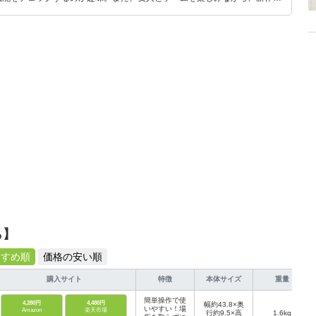
いち早くキャッチ。記事を通して、生活の質を底上げしてくれるスタイリッ
、みんなで楽しめるゲームを発信していきます！
ら】
すすめ順
価格の安い順
購入サイト
特徴
本体サイズ
重量
簡単操作で使
4,280円
4,480円
幅約43.8×奥
いやすい！場
Amazon
楽天市場
行約9.5×高
1.6kg