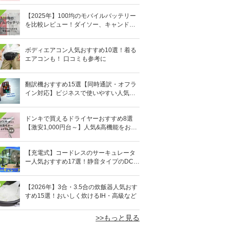
【2025年】100均のモバイルバッテリー
を比較レビュー！ダイソー、キャンドゥ
どっちがいい？
ボディエアコン人気おすすめ10選！着る
エアコンも！ 口コミも参考に
翻訳機おすすめ15選【同時通訳・オフラ
イン対応】ビジネスで使いやすい人気の
イヤホン型も
ドンキで買えるドライヤーおすすめ8選
【激安1,000円台～】人気&高機能をお得
にゲット！
【充電式】コードレスのサーキュレータ
ー人気おすすめ17選！静音タイプのDCモ
ーターも
0
【2026年】3合・3.5合の炊飯器人気おす
すめ15選！おいしく炊けるIH・高級など
>>もっと見る