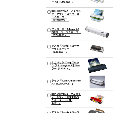
ー A3（LM32X）』
IRIS OHYAMA（アイリス
オーヤマ）『省スペース
ラミネーター
（LTA32W）』
フェローズ『Athena A3
2本ローラーラミネーター
（5744201）』
アスカ『Asmix 4ローラ
ーラミネーター
（L404A3）』
ナカバヤシ『ハイスペッ
ク ラミネーター 4本ロー
ラー（Z2761）』
ライツ『iLam Office Pro
A3（LLMOPA3）』
IRIS OHYAMA（アイリス
オーヤマ）『高速起動ラ
ミネーター（HSL-
A44）』
アスカ『Asmix 6ローラ