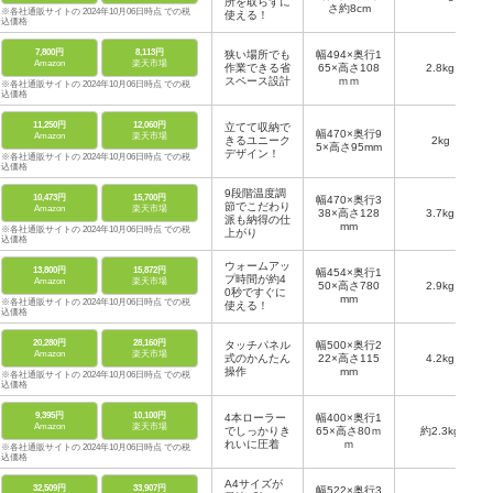
所を取らずに
さ約8cm
※各社通販サイトの 2024年10月06日時点 での税
使える！
込価格
7,800円
8,113円
狭い場所でも
幅494×奥行1
Amazon
楽天市場
作業できる省
65×高さ108
2.8kg
スペース設計
ｍｍ
※各社通販サイトの 2024年10月06日時点 での税
込価格
11,250円
12,060円
立てて収納で
幅470×奥行9
Amazon
楽天市場
きるユニーク
2kg
5×高さ95mm
デザイン！
※各社通販サイトの 2024年10月06日時点 での税
込価格
9段階温度調
10,473円
15,700円
幅470×奥行3
節でこだわり
Amazon
楽天市場
38×高さ128
3.7kg
派も納得の仕
mm
※各社通販サイトの 2024年10月06日時点 での税
上がり
込価格
ウォームアッ
13,800円
15,872円
幅454×奥行1
プ時間が約4
Amazon
楽天市場
50×高さ780
2.9kg
0秒ですぐに
mm
※各社通販サイトの 2024年10月06日時点 での税
使える！
込価格
20,280円
28,160円
タッチパネル
幅500×奥行2
Amazon
楽天市場
式のかんたん
22×高さ115
4.2kg
操作
mm
※各社通販サイトの 2024年10月06日時点 での税
込価格
9,395円
10,100円
4本ローラー
幅400×奥行1
Amazon
楽天市場
でしっかりき
65×高さ80ｍ
約2.3kg
れいに圧着
ｍ
※各社通販サイトの 2024年10月06日時点 での税
込価格
A4サイズが
32,509円
33,907円
幅522×奥行3