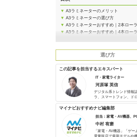
▼
A3ラミネーターのメリット
▼
A3ラミネーターの選び方
▼
A3ラミネーターおすすめ｜2本ロー
▼
A3ラミネーターおすすめ｜4本ロー
選び方
この記事を担当するエキスパート
IT・家電ライター
河原塚 英信
デジタル系トレンド情報誌の編集
ラ、スマートフォン、ド
Watch』の編集記者でも
マイナビおすすめナビ編集部
担当：家電・AV機器、
中村 宥磨
「家電・AV機器」「ゲー
電量販店で最新モデルや