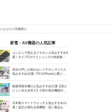
ヤシなどの人気機種も
家電・AV機器の人気記事
コンビニで買えるイヤホン人気おすすめ3
選！タイプCやライトニングの有線接続
タイプも
自分の声しか拾わないイヤホンマイク人
気おすすめ15選！PCやiPhoneに繋ぐ有
線など
家庭用製氷機の人気おすすめ11選【溶け
にくい氷を自宅で】小型や保冷機能付き
も
日本製スマートウォッチ人気おすすめ11
選！血圧が測れる高機能・安い製品も