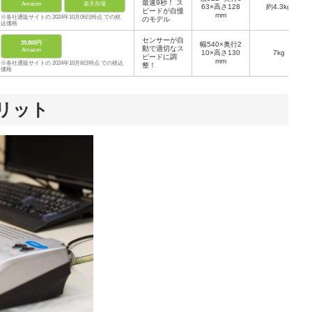
最速9秒！ ス
Amazon
楽天市場
63×高さ128
約4.3kg
ピードが自慢
mm
※各社通販サイトの 2024年10月06日時点 での税
のモデル
込価格
センサーが自
39,800円
幅540×奥行2
動で適切なス
Amazon
10×高さ130
7kg
ピードに調
mm
※各社通販サイトの 2024年10月8日時点 での税込
整！
価格
リット