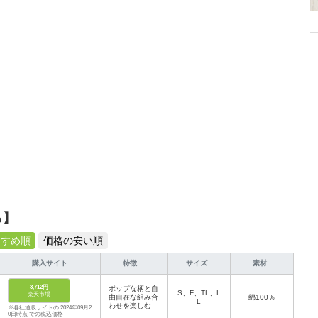
から受けたインスピレーションを日常や仕事に活かすことを大切にし、記事
だおすすめ作品やアイテムを紹介します。
ら】
すすめ順
価格の安い順
購入サイト
特徴
サイズ
素材
3,712円
ポップな柄と自
S、F、TL、L
楽天市場
由自在な組み合
綿100％
L
わせを楽しむ
※各社通販サイトの 2024年09月2
0日時点 での税込価格