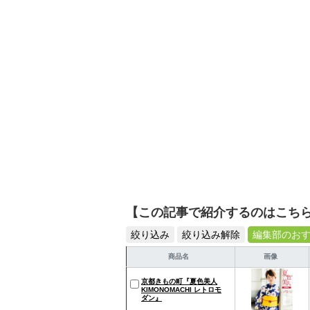
を提案します。本や映画
ではそんな視点から選ん
【この記事で紹介するのはこち
絞り込み
絞り込み解除
編集部のお
商品名
画像
京都きもの町『夏色美人
KIMONOMACHI レトロモ
ダン』