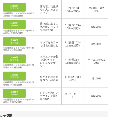
13,800円
落ち着いた生成
F（身長153～
綿80%、麻2
楽天市場
りが大人っぽさ
168cm対応）
0%
アップ
※各社通販サイトの 2024年09月2
0日時点 での税込価格
11,691円
透け感のある生
F（身長153～
Amazon
地と淡いヒマワ
綿100％
168cm対応）
リ柄が可憐
※各社通販サイトの 2024年09月2
0日時点 での税込価格
7,999円
ポップなカラー
F（身長152～
楽天市場
綿100％
で浴衣を楽しむ
168cm対応）
※各社通販サイトの 2024年9月24
日時点 での税込価格
ポリエステル製
8,999円
で扱いやすい！
F（身長154～
ポリエステル1
楽天市場
レトロなデザイ
168cm対応）
00%
※各社通販サイトの 2024年9月24
ン
日時点 での税込価格
14,300円
ひときわ存在感
F（152～165
楽天市場
綿100%
を放つ上品浴衣
cm対応）
※各社通販サイトの 2024年9月24
日時点 での税込価格
5,940円
レトロかわいい
S、F、TL、L
Amazon
デザインで華や
綿100％
L
かさUP！
※各社通販サイトの 2024年9月24
日時点 での税込価格