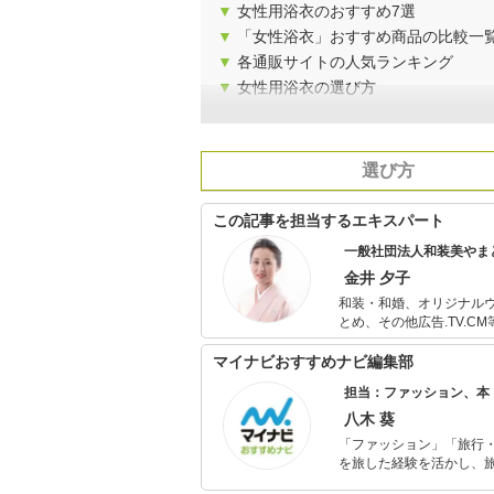
▼
女性用浴衣のおすすめ7選
▼
「女性浴衣」おすすめ商品の比較一
▼
各通販サイトの人気ランキング
▼
女性用浴衣の選び方
選び方
この記事を担当するエキスパート
一般社団法人和装美やま
金井 夕子
和装・和婚、オリジナル
とめ、その他広告.TV.CM等
の講座を学生向けに特別
等のセミナー業も担当。 企業との和装が入るイベント運営も技術含め担当し、和装の専門家としての
マイナビおすすめナビ編集部
活動もこなす。 一般社団法人和装美やまとなでしこ協会では代表理事をつとめ、着物好きと遊んで楽
担当：ファッション、本
しむイベントを通して着物産業の発展
したい人へは和装プロデ
八木 葵
もカバーできる講座を開講。 和装業界の働く環境と待遇も変えていく事も協会の掲げる
「ファッション」「旅行・
している。趣味で着物を
を旅した経験を活かし、
着物二ストは登録無料で
ョップでの販売経験もあ