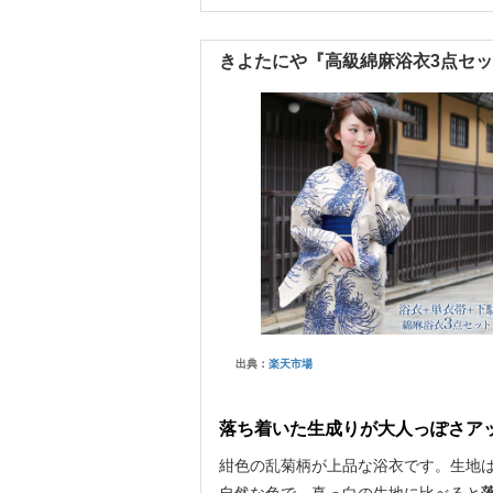
きよたにや『高級綿麻浴衣3点セ
出典：
楽天市場
落ち着いた生成りが大人っぽさア
紺色の乱菊柄が上品な浴衣です。生地