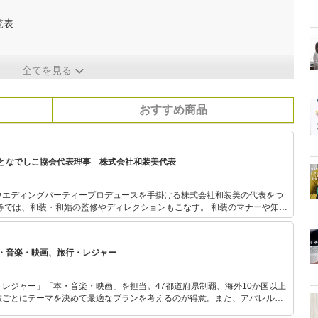
覧表
全てを見る
おすすめ商品
となでしこ協会代表理事 株式会社和装美代表
ウエディングパーティープロデュースを手掛ける株式会社和装美の代表をつ
では、和装・和婚の監修やディレクションもこなす。 和装のマナーや知識
授業プログラムで担当。プロ向けには知識マナーも含めた和装撮影の見え方
・音楽・映画、旅行・レジャー
に貢献する事も掲げて活動。 着物を学びたい人、着物で仕事を
ューサーとしての立場から、技術面のみならず接客、撮影スタイリストなど
理念の１つと
レジャー」「本・音楽・映画」を担当。47都道府県制覇、海外10か国以上
楽しみたい人と働きたい人が一緒に活動できる協会の着物二ストも募集中。
旅ごとにテーマを決めて最適なプランを考えるのが得意。また、アパレルシ
す。
り。誰でも手軽に楽しめるプチプラとトレンドを取り入れたコーディネート