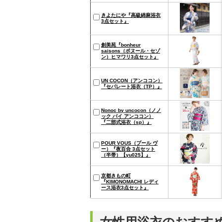
きよたにや『高級綿麻浴衣
3点セット』
創美苑『bonheur
saisons（ボヌール・セゾ
ン）ヒマワリ3点セット』
UN COCON（アンココン）
『セパレート浴衣（TP）』
Nonoc by uncocon（ノノ
ック バイ アンココン）
『二部式浴衣（sp）』
POUR VOUS（プール ヴ
ー）『夜百合 3点セット
（半帯）【yu025】』
京都きもの町
『KIMONOMACHI レディ
ース浴衣3点セット』