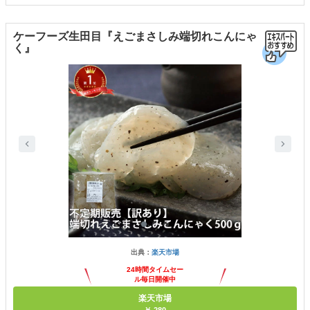
ケーフーズ生田目『えごまさしみ端切れこんにゃ
く』
出典：
楽天市場
24時間タイムセー
ル毎日開催中
楽天市場