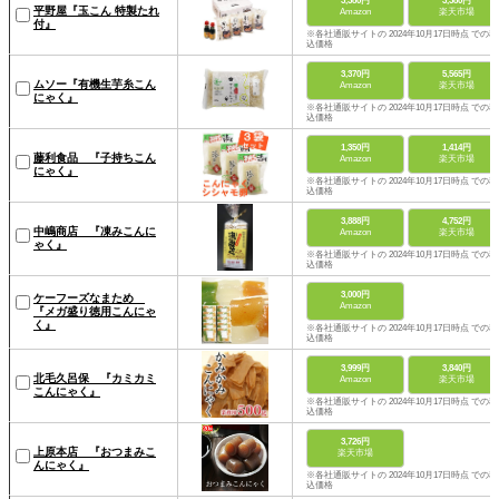
3,380円
3,380円
平野屋『玉こん 特製たれ
Amazon
楽天市場
付』
※各社通販サイトの 2024年10月17日時点 での税
込価格
3,370円
5,565円
ムソー『有機生芋糸こん
Amazon
楽天市場
にゃく』
※各社通販サイトの 2024年10月17日時点 での税
込価格
1,350円
1,414円
藤利食品 『子持ちこん
Amazon
楽天市場
にゃく』
※各社通販サイトの 2024年10月17日時点 での税
込価格
3,888円
4,752円
中嶋商店 『凍みこんに
Amazon
楽天市場
ゃく』
※各社通販サイトの 2024年10月17日時点 での税
込価格
3,000円
ケーフーズなまため
Amazon
『メガ盛り徳用こんにゃ
く』
※各社通販サイトの 2024年10月17日時点 での税
込価格
3,999円
3,840円
北毛久呂保 『カミカミ
Amazon
楽天市場
こんにゃく』
※各社通販サイトの 2024年10月17日時点 での税
込価格
3,726円
上原本店 『おつまみこ
楽天市場
んにゃく』
※各社通販サイトの 2024年10月17日時点 での税
込価格