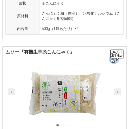
形状
玉こんにゃく
こんにゃく粉（国産）、水酸化カルシウム（こ
原材料
んにゃく用凝固剤）
内容量
500g（1袋あたり）×4
ムソー『有機生芋糸こんにゃく』