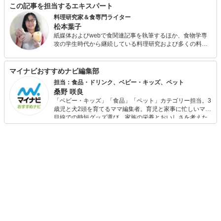
この記事を担当するエキスパート
料理研究家＆食専門ライター
松本葉子
紙媒体およびwebで食関連記事を執筆するほか、食物学専
攻の学生時代から継続している料理研究および多くの料理
人や飲食店、生産現場を取材してきた経験を生かして食品
メーカーや飲食店などにレシピ提供・メニューアドバイス
を行っている。
マイナビおすすめナビ編集部
担当：食品・ドリンク、ベビー・キッズ、ペット
桑野 咲良
「ベビー・キッズ」「食品」「ペット」カテゴリー担当。3
歳児と犬2頭を育てるママ編集者。育児と家事に忙しいママ
目線での時短グッズ選び、家族の栄養とおいしさを考えた
食品選び、束の間のリラックスタイムを楽しむためのスイ
ーツ選びに自信あり。鋭い目線で商品を見極め、少しでも
日々の生活が豊かになるものを紹介します。