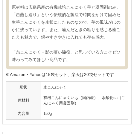
原材料は広島県産の有機栽培こんにゃく芋と凝固剤のみ。
「缶蒸し造り」という伝統的な製法で時間をかけて固めた
生芋こんにゃくを糸状にしたものなので、芋の風味がほの
かに残っています。また、噛んだときの粘りを感じる歯ご
たえも魅力で、鍋やすきやきに入れても存在感大。
「糸こんにゃく＝影の薄い脇役」と思っている方こそぜひ
味わってみてほしい商品です。
※Amazon・Yahooは15袋セット、楽天は20袋セットです
形状
糸こんにゃく
有機こんにゃくいも（国内産）、水酸化ca（こ
原材料
んにゃく用凝固剤）
内容量
150g