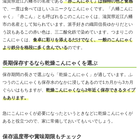
滋賀県近江八幡市の名産である
「赤こんにゃく」は独特の色と食感
で、一度は食べてほしいユニークなこんにゃくです。「八幡こんに
ゃく」「赤こん」とも呼ばれるこのこんにゃくは、滋賀県近江八幡
市の名産として知られています。派手好きの織田信長ゆかりだとい
う説もあるこの赤い色は、三二酸化鉄で染めています。つまりこの
こんにゃくは、
食卓に彩りを添えるだけでなく、一般のこんにゃく
より鉄分を格段に多く含んでいる
のです。
長期保存するなら乾燥こんにゃくを選ぶ
保存期間の長さで選ぶなら「乾燥こんにゃく」が適しています。ふ
つうのこんにゃくも保存水のなかに浸してあるので1カ月から3カ月
ぐらいはもちますが、
乾燥こんにゃくなら2年近く保存できるタイプ
もあります。
急にこんにゃくが必要になったというときなどに乾燥こんにゃくが
あると役立つので、家に常備しておいてもいいでしょう。
保存温度帯や賞味期限もチェック