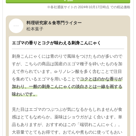
￥ 280
※各社通販サイトの 2024年10月17日時点 での税込価格
料理研究家＆食専門ライター
松本葉子
エゴマの香りとコクが味わえる刺身こんにゃく
刺身こんにゃくには青のりで風味をつけたものが多いので
すが、こちらの商品は国産のエゴマ種子を砕いたものを加
えて作られています。α-リノレン酸を多く含むことで注目
を集めているエゴマを用いることで
コクとほのかな香りが
加わり、一般の刺身こんにゃくの淡白さとは一線を画する
味わいです。
見た目はエゴマのつぶつぶが気になるかもしれませんが食
感はとてもなめらか。薬味はショウガがよく合います。単
品もありますが、おすすめはこの「端切れこんにゃく」。
大容量でとてもお得です。おでんや煮ものに使ってもおい