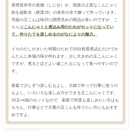
形県長井市の老舗（しにせ）が、国産の上質なこんにゃく
粉を超軟水（硬度18）の長井の水で練って作っています。
市販の玉こんは味付け調理済みの商品が多いのですが、こ
ちらは
こんにゃくと煮込み用のたれがセットになってい
て、作りたてを楽しめるのがなによりの魅力。
イカのだしがきいた特製のたれで20分程度煮込むだけでか
んたんに本場の味が作れます。少し大きめの玉こんにゃく
ですが、煮るとほどよい歯ごたえになって食べやすいので
す。
家庭で少しずつ楽しむもよし、大鍋で作って行事に使うの
もよし。いろいろな楽しみ方ができる玉こんにゃくです。
20玉×4袋のセットなので、家庭で何度も楽しみたい方はも
ちろん、行事などで大量の玉こんを作りたい方にもおすす
めですよ。