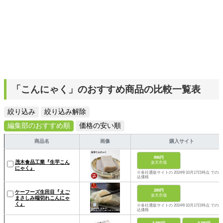
「こんにゃく」のおすすめ商品の比較一覧表
絞り込み
絞り込み解除
編集部のおすすめ順
価格の安い順
商品名
画像
購入サイト
896円
茂木食品工業『生芋こん
楽天市場
にゃく』
※各社通販サイトの 2024年10月17日時点 での税
込価格
280円
ケーフーズ生田目『えご
楽天市場
まさしみ端切れこんにゃ
く』
※各社通販サイトの 2024年10月17日時点 での税
込価格