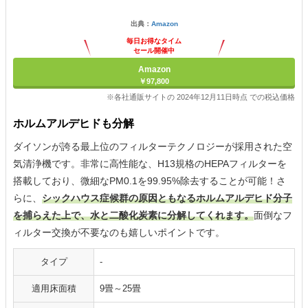
出典：
Amazon
毎日お得なタイム
セール開催中
Amazon
￥97,800
※各社通販サイトの 2024年12月11日時点 での税込価格
ホルムアルデヒドも分解
ダイソンが誇る最上位のフィルターテクノロジーが採用された空
気清浄機です。非常に高性能な、H13規格のHEPAフィルターを
搭載しており、微細なPM0.1を99.95%除去することが可能！さ
らに、
シックハウス症候群の原因ともなるホルムアルデヒド分子
を捕らえた上で、水と二酸化炭素に分解してくれます。
面倒なフ
ィルター交換が不要なのも嬉しいポイントです。
タイプ
-
適用床面積
9畳～25畳