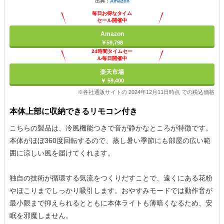
出典：
Amazon
毎日お得なタイム
セール開催中
Amazon
￥59,798
24時間タイムセー
ル毎日開催中
楽天市場
￥ 59,400
※各社通販サイトの 2024年12月11日時点 での税込価格
本体上部に収納できるリモコン付き
こちらの製品は、冷風機能つきで音が静かなところが特徴です。
本体がほぼ360度回転するので、蒸し暑い季節にも部屋の広い範
囲に涼しい風を届けてくれます。
独自の技術が循環する気流をつくりだすことで、遠くにある花粉
やほこりまでしっかり吸引します。おやすみモードでは動作音が
最小限まで抑えられるとともに本体ライトも薄暗くなるため、安
眠を邪魔しません。