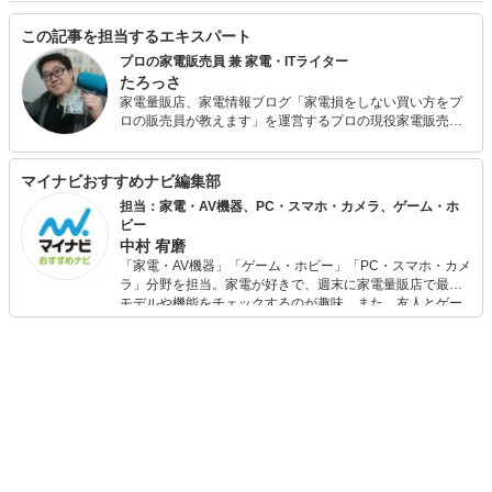
この記事を担当するエキスパート
プロの家電販売員 兼 家電・ITライター
たろっさ
家電量販店、家電情報ブログ「家電損をしない買い方をプ
ロの販売員が教えます」を運営するプロの現役家電販売
員。 学生時代から家電に対する並々ならぬ興味を持ち、ア
ルバイトを経てそのまま家電量販店の道へと進んで15年
弱。 個人で年間2億円を売り上げ、数々の法人内コンテス
マイナビおすすめナビ編集部
ト等で表彰された経験を持っています。 家電アドバイザー
担当：家電・AV機器、PC・スマホ・カメラ、ゲーム・ホ
の資格を有し、家電と名の付く物全てに精通しています。
ビー
家電で分からないことはありません。 現在は家電ライター
中村 宥磨
の業務も通して「全ての人が平等に良い家電に巡り会える
「家電・AV機器」「ゲーム・ホビー」「PC・スマホ・カメ
機会の提供」に尽力しています。
ラ」分野を担当。家電が好きで、週末に家電量販店で最新
モデルや機能をチェックするのが趣味。また、友人とゲー
ムを楽しみながら、新作タイトルやイベント情報もいち早
くキャッチ。記事を通して、生活の質を底上げしてくれる
スタイリッシュで使いやすい家電や、みんなで楽しめるゲ
ームを発信していきます！