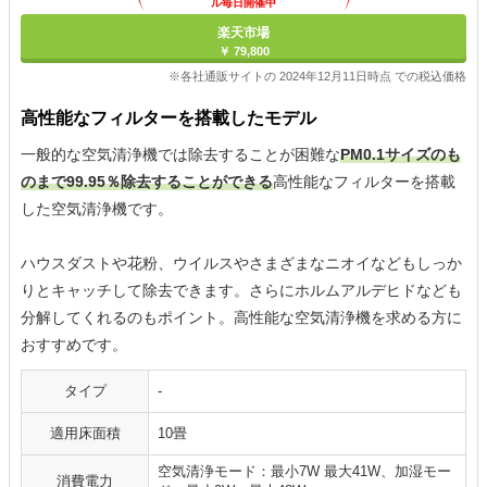
ル毎日開催中
楽天市場
￥ 79,800
※各社通販サイトの 2024年12月11日時点 での税込価格
高性能なフィルターを搭載したモデル
一般的な空気清浄機では除去することが困難な
PM0.1サイズのも
のまで99.95％除去することができる
高性能なフィルターを搭載
した空気清浄機です。
ハウスダストや花粉、ウイルスやさまざまなニオイなどもしっか
りとキャッチして除去できます。さらにホルムアルデヒドなども
分解してくれるのもポイント。高性能な空気清浄機を求める方に
おすすめです。
タイプ
-
適用床面積
10畳
空気清浄モード：最小7W 最大41W、加湿モー
消費電力