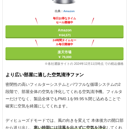
出典：
Amazon
毎日お得なタイム
セール開催中
Amazon
￥64,571
24時間タイムセー
ル毎日開催中
楽天市場
￥ 79,000
※各社通販サイトの 2024年12月11日時点 での税込価格
より広い部屋に適した空気清浄ファン
密閉性の高いフィルターシステムとパワフルな循環システムの2
段階で、部屋全体の空気を浄化してくれる空気清浄機。フィルタ
ーだけでなく、製品全体でもPM0.1を99.95％閉じ込めることで
確実に空気を綺麗にしてくれます。
ディヒューズドモードでは、風の向きを変えて 本体後方の開口部
から送り出し、
寒い時期には涼風を出さずに空気を浄化
してくれ