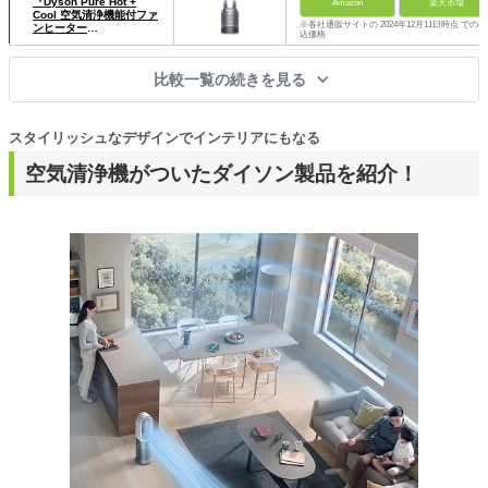
『Dyson Pure Hot +
Amazon
楽天市場
Cool 空気清浄機能付ファ
※各社通販サイトの 2024年12月11日時点 での税
ンヒーター
込価格
（HP00ISN）』
比較一覧の続きを見る
スタイリッシュなデザインでインテリアにもなる
空気清浄機がついたダイソン製品を紹介！