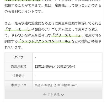
把握することができます。夏は、扇風機として使うことができる
のも便利なポイントです。
また、最も快適な湿度になるように風量を自動で調節してくれる
「オートモード」
や独自のアルゴリズムによって風向きを変え
て、さわやかな涼風を送り出す
「ブリーズモード」
、送風方向を
調整する
「ジェットアクシスコントロール」
などの機能が搭載さ
れています。
タイプ
-
適用床面積
12畳12(30分)／ 36畳13(60分)
消費電力
-
本体サイズ
高さ923×奥行き312×幅312mm
重量
8.1 kg
全てを見る