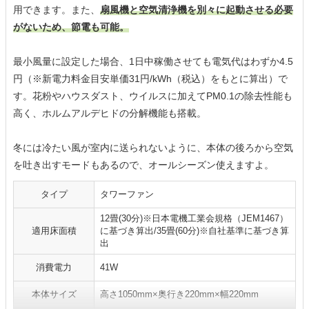
用できます。また、
扇風機と空気清浄機を別々に起動させる必要
がないため、節電も可能。
最小風量に設定した場合、1日中稼働させても電気代はわずか4.5
円（※新電力料金目安単価31円/kWh（税込）をもとに算出）で
す。花粉やハウスダスト、ウイルスに加えてPM0.1の除去性能も
高く、ホルムアルデヒドの分解機能も搭載。
冬には冷たい風が室内に送られないように、本体の後ろから空気
を吐き出すモードもあるので、オールシーズン使えますよ。
タイプ
タワーファン
12畳(30分)※日本電機工業会規格（JEM1467）
適用床面積
に基づき算出/35畳(60分)※自社基準に基づき算
出
消費電力
41W
本体サイズ
高さ1050mm×奥行き220mm×幅220mm