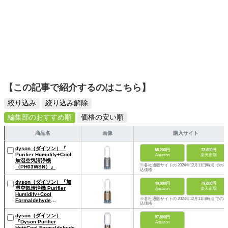
【この記事で紹介するのはこちら】
絞り込み
絞り込み解除
編集部のおすすめ順
価格の安い順
商品名
画像
購入サイト
dyson（ダイソン）『
68,200円
72,800円
Purifier Humidify+Cool
Amazon
楽天市場
加湿空気清浄機
※各社通販サイトの 2024年12月11日時点 での税
（PH03WSN）』
込価格
dyson（ダイソン）『加
49,800円
79,800円
湿空気清浄機 Purifier
Amazon
楽天市場
Humidify+Cool
※各社通販サイトの 2024年12月11日時点 での税
Formaldehyde
込価格
(PH04WG N)』
dyson（ダイソン）
97,800円
『Dyson Purifier
Amazon
Hot+Cool Formaldehyde