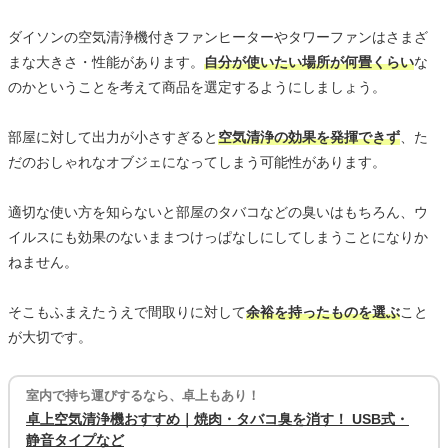
ダイソンの空気清浄機付きファンヒーターやタワーファンはさまざ
まな大きさ・性能があります。
自分が使いたい場所が何畳くらい
な
のかということを考えて商品を選定するようにしましょう。
部屋に対して出力が小さすぎると
空気清浄の効果を発揮できず
、た
だのおしゃれなオブジェになってしまう可能性があります。
適切な使い方を知らないと部屋のタバコなどの臭いはもちろん、ウ
イルスにも効果のないままつけっぱなしにしてしまうことになりか
ねません。
そこもふまえたうえで間取りに対して
余裕を持ったものを選ぶ
こと
が大切です。
室内で持ち運びするなら、卓上もあり！
卓上空気清浄機おすすめ｜焼肉・タバコ臭を消す！ USB式・
静音タイプなど