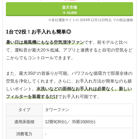
楽天市場
￥ 44,800
※各社通販サイトの 2024年12月11日時点 での税込価格
1台で2役！お手入れも簡単◎
暑い日は扇風機にもなる空気清浄ファン
です。前モデルと比べ
て、運転音が最大20％低減。アプリと連携すると自宅の空気をど
こからでもコントロールできます。
また、最大350°の首振りが可能。パワフルな循環力で部屋全体の
空気を浄化してくれます。さらに、お手入れ方法が簡単なのも嬉
しいポイント。
水洗いなどの面倒なお手入れは必要なく、新しい
フィルターを装着するだけ
でお手入れ可能です。
タイプ
タワーファン
適用床面積
12畳9(30分)／ 35畳10(60分)
消費電力
-