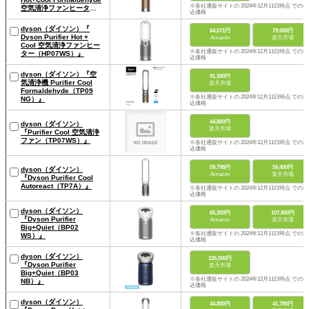
※各社通販サイトの 2024年12月11日時点 での税
空気清浄ファンヒーター
込価格
（HP09WG）』
dyson（ダイソン）『
64,571円
79,000円
Dyson Purifier Hot +
Amazon
楽天市場
Cool 空気清浄ファンヒー
※各社通販サイトの 2024年12月11日時点 での税
ター（HP07WS）』
込価格
dyson（ダイソン）『空
91,300円
気清浄機 Purifier Cool
楽天市場
Formaldehyde（TP09
※各社通販サイトの 2024年12月11日時点 での税
NG）』
込価格
44,800円
dyson（ダイソン）
楽天市場
『Purifier Cool 空気清浄
ファン（TP07WS）』
※各社通販サイトの 2024年12月11日時点 での税
込価格
59,798円
59,400円
dyson（ダイソン）
Amazon
楽天市場
『Dyson Purifier Cool
Autoreact（TP7A）』
※各社通販サイトの 2024年12月11日時点 での税
込価格
dyson（ダイソン）
65,350円
107,800円
『Dyson Purifier
Amazon
楽天市場
Big+Quiet（BP02
※各社通販サイトの 2024年12月11日時点 での税
WS）』
込価格
dyson（ダイソン）
126,500円
『Dyson Purifier
楽天市場
Big+Quiet（BP03
※各社通販サイトの 2024年12月11日時点 での税
NB）』
込価格
dyson（ダイソン）
44,800円
41,780円