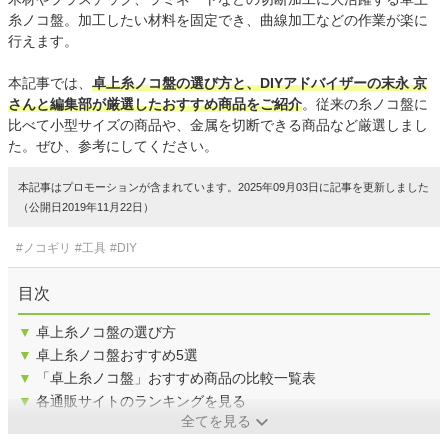
糸ノコ盤。加工したい材料を固定でき、曲線加工などの作業が楽に
行えます。
本記事では、
卓上糸ノコ盤の選び方と、DIYアドバイザーの末永 京
さんと編集部が厳選したおすすめ商品をご紹介
。従来の糸ノコ盤に
比べて小型サイズの商品や、金属を切断できる商品など厳選しまし
た。ぜひ、参考にしてください。
本記事はプロモーションが含まれています。2025年09月03日に記事を更新しました
（公開日2019年11月22日）
#ノコギリ
#工具
#DIY
目次
▼
卓上糸ノコ盤の選び方
▼
卓上糸ノコ盤おすすめ5選
▼
「卓上糸ノコ盤」おすすめ商品の比較一覧表
▼
各通販サイトのランキングを見る
全てを見る