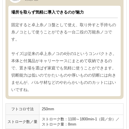
場所を取らず気軽に導入できるのが魅力
固定すると卓上糸ノコ盤として使え、取り外すと手持ちの
糸ノコとして使うことができる一台二役の万能糸ノコで
す。
サイズは従来の卓上糸ノコの4分の1というコンパクトさ。
本体と付属品がキャリーケースにまとめて収納できるの
で、置き場を選ばず家庭でも気軽に使うことができます。
切断能力は低いのでかたいものや厚いものの切断には向き
ませんが、バルサ材などのやわらかいもののカットにはい
いですね。
フトコロ寸法
250mm
ストローク数：1100～1800min-1（回／分）／
ストローク数／量
ストローク量：8mm