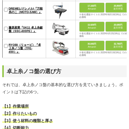
17,160円
20,800円
DREMEL(ドレメル)『万能
Amazon
楽天市場
糸のこ（MOTO-SAW）』
※各社通販サイトの 2025年08月19日時点 での税
込価格
15,929円
20,680円
藤原産業『SK11 卓上糸鋸
Amazon
楽天市場
盤（SSC-400PE）』
※各社通販サイトの 2025年8月25日時点 での税
価格
30,845円
32,780円
RYOBI（リョービ）『卓
Amazon
楽天市場
上糸ノコ盤（TFE-
450）』
※各社通販サイトの 2025年08月19日時点 での税
込価格
卓上糸ノコ盤の選び方
それでは、卓上糸ノコ盤の基本的な選び方を見ていきましょう。ポ
イントは下記の6つ。
【1】作業場所
【2】作りたいもの
【3】使う材料の種類と厚さ
【4】切断能力