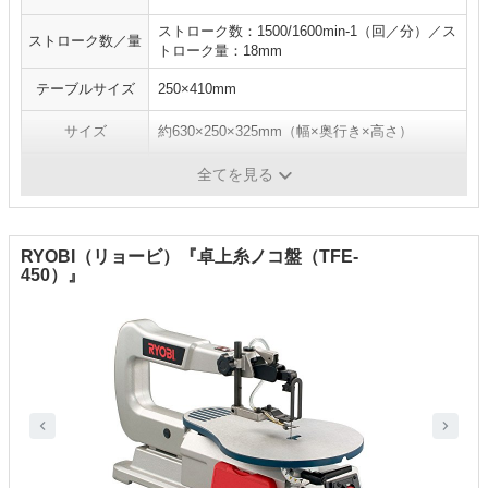
ストローク数：1500/1600min-1（回／分）／ス
ストローク数／量
トローク量：18mm
テーブルサイズ
250×410mm
サイズ
約630×250×325mm（幅×奥行き×高さ）
重量
約11kg
全てを見る
RYOBI（リョービ）『卓上糸ノコ盤（TFE-
450）』