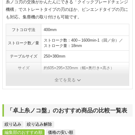
糸ノコ刃の交換がかんたんにできる「クイックブレードチェンジ
機構」でストレートタイプの刃のほか、ピンエンドタイプの刃に
も対応。集塵機の取り付けも可能です。
フトコロ寸法
400mm
ストローク数：400～1600min-1（回／分）／
ストローク数／量
ストローク量：18mm
テーブルサイズ
250×380mm
サイズ
約605×295×320mm（幅×奥行き×高さ）
重量
12kg
全てを見る
「卓上糸ノコ盤」のおすすめ商品の比較一覧表
絞り込み
絞り込み解除
編集部のおすすめ順
価格の安い順