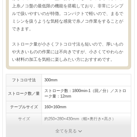
上糸ノコ盤の最低限の機能を搭載しており、非常にシンプ
ルで扱いやすいのが特徴。コンパクトで軽いので、まるで
ミシンを扱うような気軽な感覚で糸ノコ作業をすることが
できます。
ストローク量が小さくフトコロ寸法も短いので、厚いもの
や大きいものの作業には不向きですが、小さくてやわらか
い材料の加工を気軽に楽しみたい方におすすめです。
フトコロ寸法
300mm
ストローク数：1800min-1（回／分）／ストロ
ストローク数／量
ーク量：12mm
テーブルサイズ
160×160mm
サイズ
約250×280×430mm（幅×奥行き×高さ）
重量
約3kg
全てを見る