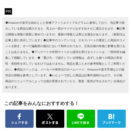
PR
◆Amazonや楽天を始めとした各種アフィリエイトプログラムに参加しており、当記事で紹
介している商品を購入すると、売上の一部がマイナビおすすめナビに還元されます。◆記事
公開後も情報の更新に努めていますが、最新の情報とは異なる場合があります。（更新日は
記事上部に表示しています）◆記事中のコンテンツは、エキスパートの選定した商品やコメ
ントを除き、すべて編集部の責任において制作されており、広告出稿の有無に影響を受ける
ことはありません。◆アンケートや外部サイトから提供を受けるコメントは、一部内容を編
集して掲載しています。◆「選び方」で紹介している情報は、必ずしも個々の商品の安全
性・有効性を示しているわけではありません。商品を選ぶときの参考情報としてご利用くだ
さい。◆商品スペックは、メーカーや発売元のホームページ、Amazonや楽天市場などの販
売店の情報を参考にしています。◆レビューで試した商品は記事作成時のもので、その後、
商品のリニューアルによって仕様が変更されていたり、製造・販売が中止されている場合が
あります。
この記事をみんなにおすすめする！