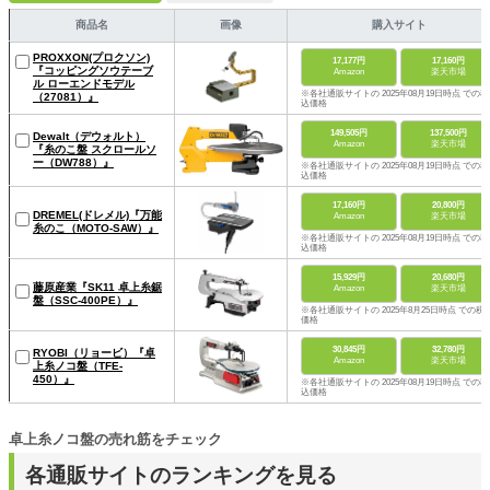
商品名
画像
購入サイト
PROXXON(プロクソン)
17,177円
17,160円
『コッピングソウテーブ
Amazon
楽天市場
ル ローエンドモデル
※各社通販サイトの 2025年08月19日時点 での税
（27081）』
込価格
149,505円
137,500円
Dewalt（デウォルト）
Amazon
楽天市場
『糸のこ盤 スクロールソ
ー（DW788）』
※各社通販サイトの 2025年08月19日時点 での税
込価格
17,160円
20,800円
DREMEL(ドレメル)『万能
Amazon
楽天市場
糸のこ（MOTO-SAW）』
※各社通販サイトの 2025年08月19日時点 での税
込価格
15,929円
20,680円
藤原産業『SK11 卓上糸鋸
Amazon
楽天市場
盤（SSC-400PE）』
※各社通販サイトの 2025年8月25日時点 での税
価格
30,845円
32,780円
RYOBI（リョービ）『卓
Amazon
楽天市場
上糸ノコ盤（TFE-
450）』
※各社通販サイトの 2025年08月19日時点 での税
込価格
卓上糸ノコ盤の売れ筋をチェック
各通販サイトのランキングを見る