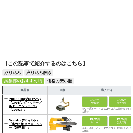
【この記事で紹介するのはこちら】
絞り込み
絞り込み解除
編集部のおすすめ順
価格の安い順
商品名
画像
購入サイト
PROXXON(プロクソン)
17,177円
17,160円
『コッピングソウテーブ
Amazon
楽天市場
ル ローエンドモデル
※各社通販サイトの 2025年08月19日時点 での税
（27081）』
込価格
149,505円
137,500円
Dewalt（デウォルト）
Amazon
楽天市場
『糸のこ盤 スクロールソ
ー（DW788）』
※各社通販サイトの 2025年08月19日時点 での税
込価格