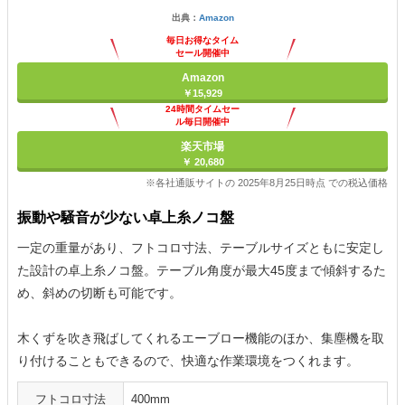
出典：
Amazon
毎日お得なタイム
セール開催中
Amazon
￥15,929
24時間タイムセー
ル毎日開催中
楽天市場
￥ 20,680
※各社通販サイトの 2025年8月25日時点 での税込価格
振動や騒音が少ない卓上糸ノコ盤
一定の重量があり、フトコロ寸法、テーブルサイズともに安定し
た設計の卓上糸ノコ盤。テーブル角度が最大45度まで傾斜するた
め、斜めの切断も可能です。
木くずを吹き飛ばしてくれるエーブロー機能のほか、集塵機を取
り付けることもできるので、快適な作業環境をつくれます。
フトコロ寸法
400mm