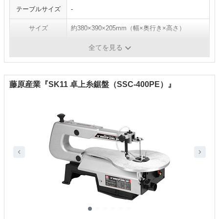
テーブルサイズ
-
サイズ
約380×390×205mm（幅×奥行き×高さ）
重量
1.1kg
全てを見る
藤原産業『SK11 卓上糸鋸盤（SSC-400PE）』