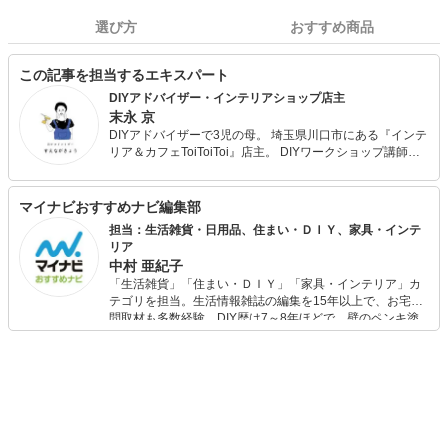
選び方
おすすめ商品
この記事を担当するエキスパート
DIYアドバイザー・インテリアショップ店主
末永 京
DIYアドバイザーで3児の母。 埼玉県川口市にある『インテ
リア＆カフェToiToiToi』店主。 DIYワークショップ講師、
店舗や住宅のDIYプロデュース、内装リフォームなど。著書
に『シェルフを作ろうはじめてのDIY』㈱パッチワーク通信
社がある。
マイナビおすすめナビ編集部
担当：生活雑貨・日用品、住まい・ＤＩＹ、家具・インテ
リア
中村 亜紀子
「生活雑貨」「住まい・ＤＩＹ」「家具・インテリア」カ
テゴリを担当。生活情報雑誌の編集を15年以上で、お宅訪
問取材も多数経験。DIY歴は7～8年ほどで、壁のペンキ塗
りや壁紙チェンジなどもチャレンジ済み。初心者でもモノ
選びがしやすい記事をお届けします！