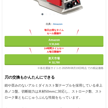
出典：
Amazon
毎日お得なタイム
セール開催中
Amazon
￥30,845
24時間タイムセー
ル毎日開催中
楽天市場
￥ 32,780
※各社通販サイトの 2025年08月19日時点 での税込価格
刃の交換もかんたんにできる
錆や歪みのないアルミダイカスト製テーブルを採用している卓上
糸ノコ盤。切断能力は木材50mmに対応し、ストローク数、スト
ローク量ともにじゅうぶんな性能をもっています。