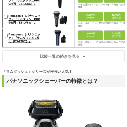
ク）『ラムダッシュPRO
6枚刃（ES-LS5C）』
※各社通販サイトの 2025年6月23日時点 での税
価格
38,000円
50,441円
Panasonic（パナソニッ
Amazon
楽天市場
ク）『ラムダッシュPRO
5枚刃（ES-LV9W）』
※各社通販サイトの 2025年6月23日時点 での税
価格
18,900円
53,952円
Panasonic（パナソニッ
Amazon
楽天市場
ク）『ラムダッシュ 3枚
刃（ES-LT8C）』
※各社通販サイトの 2025年6月23日時点 での税
価格
比較一覧の続きを見る
「ラムダッシュ」シリーズが根強い人気！
パナソニックシェーバーの特徴とは？