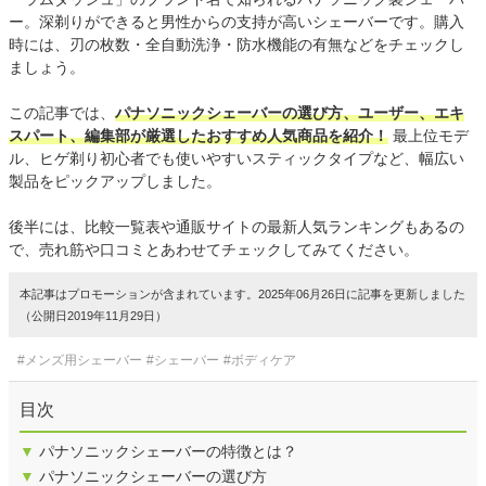
ー。深剃りができると男性からの支持が高いシェーバーです。購入
時には、刃の枚数・全自動洗浄・防水機能の有無などをチェックし
ましょう。
この記事では、
パナソニックシェーバーの選び方、ユーザー、エキ
スパート、編集部が厳選したおすすめ人気商品を紹介！
最上位モデ
ル、ヒゲ剃り初心者でも使いやすいスティックタイプなど、幅広い
製品をピックアップしました。
後半には、比較一覧表や通販サイトの最新人気ランキングもあるの
で、売れ筋や口コミとあわせてチェックしてみてください。
本記事はプロモーションが含まれています。2025年06月26日に記事を更新しました
（公開日2019年11月29日）
#メンズ用シェーバー
#シェーバー
#ボディケア
目次
▼
パナソニックシェーバーの特徴とは？
▼
パナソニックシェーバーの選び方