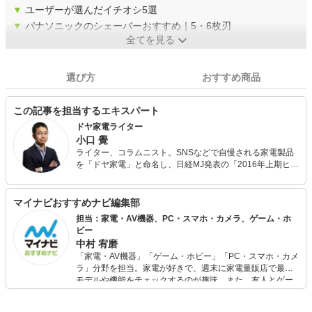
▼
ユーザーが選んだイチオシ5選
▼
パナソニックのシェーバーおすすめ｜5・6枚刃
全てを見る
選び方
おすすめ商品
この記事を担当するエキスパート
ドヤ家電ライター
小口 覺
ライター、コラムニスト。SNSなどで自慢される家電製品
を「ドヤ家電」と命名し、日経MJ発表の「2016年上期ヒッ
ト商品番付」前頭に選定された。 現在は「意識低い系マー
ケティング」を提唱。著書に「ちょいバカ戦略 −意識低い
系マーケティングのすすめ−」（新潮新書）など。
マイナビおすすめナビ編集部
担当：家電・AV機器、PC・スマホ・カメラ、ゲーム・ホ
ビー
中村 宥磨
「家電・AV機器」「ゲーム・ホビー」「PC・スマホ・カメ
ラ」分野を担当。家電が好きで、週末に家電量販店で最新
モデルや機能をチェックするのが趣味。また、友人とゲー
ムを楽しみながら、新作タイトルやイベント情報もいち早
くキャッチ。記事を通して、生活の質を底上げしてくれる