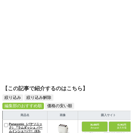
スタイリッシュで使いやすい家電や、みんなで楽しめるゲ
ームを発信していきます！
【この記事で紹介するのはこちら】
絞り込み
絞り込み解除
編集部のおすすめ順
価格の安い順
商品名
画像
購入サイト
Panasonic（パナソニッ
36,480円
41,961円
ク）『ラムダッシュ パー
Amazon
楽天市場
ムインシェーバー（ES-