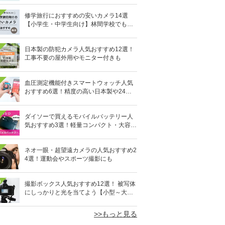
修学旅行におすすめの安いカメラ14選
【小学生・中学生向け】林間学校でも活
躍！
日本製の防犯カメラ人気おすすめ12選！
工事不要の屋外用やモニター付きも
血圧測定機能付きスマートウォッチ人気
おすすめ6選！精度の高い日本製や24時
間自動測定も
ダイソーで買えるモバイルバッテリー人
気おすすめ3選！軽量コンパクト・大容量
10,000mAhも
ネオ一眼・超望遠カメラの人気おすすめ2
4選！運動会やスポーツ撮影にも
0
撮影ボックス人気おすすめ12選！ 被写体
にしっかりと光を当てよう【小型～大
型】
>>もっと見る