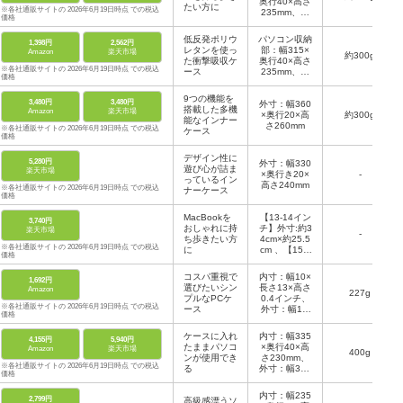
奥行40×高さ
たい方に
※各社通販サイトの 2026年6月19日時点 での税込
235mm、外
価格
寸：幅360×
奥行25×高さ
低反発ポリウ
パソコン収納
1,398円
2,562円
270mm
レタンを使っ
部：幅315×
Amazon
楽天市場
約300g
た衝撃吸収ケ
奥行40×高さ
※各社通販サイトの 2026年6月19日時点 での税込
ース
235mm、外
価格
寸：幅345×
奥行25×高さ
9つの機能を
3,480円
3,480円
外寸：幅360
270ｍｍ
搭載した多機
Amazon
楽天市場
×奥行20×高
約300g
能なインナー
さ260mm
※各社通販サイトの 2026年6月19日時点 での税込
ケース
価格
デザイン性に
5,280円
外寸：幅330
遊び心が詰ま
楽天市場
×奥行き20×
-
っているイン
高さ240mm
※各社通販サイトの 2026年6月19日時点 での税込
ナーケース
価格
MacBookを
【13-14イン
3,740円
おしゃれに持
チ】外寸:約3
楽天市場
-
ち歩きたい方
4cm×約25.5
※各社通販サイトの 2026年6月19日時点 での税込
に
cm 、【15-1
価格
6インチ】外
寸:約38cm×
コスパ重視で
内寸：幅10×
1,692円
約27
選びたいシン
長さ13×高さ
Amazon
227g
プルなPCケ
0.4インチ、
※各社通販サイトの 2026年6月19日時点 での税込
ース
外寸：幅10.
価格
5×長さ14.2×
高さ0.8イン
ケースに入れ
内寸：幅335
4,155円
5,940円
チ
たままパソコ
×奥行40×高
Amazon
楽天市場
400g
ンが使用でき
さ230mm、
※各社通販サイトの 2026年6月19日時点 での税込
る
外寸：幅355
価格
×奥行70×高
さ255mm
内寸：幅235
2,799円
高級感漂うソ