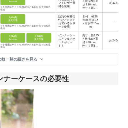
×奥行20×高
Amazon
フトレザー素
約314g
さ326mm、
材を使用
※各社通販サイトの 2026年6月19日時点 での税込
外寸：幅270
価格
×奥行き8×高
さ358mm
防汚や耐移行
外寸：幅36.
5,950円
性などにすぐ
6x奥行き1.5
楽天市場
-
れているレザ
×高さ27.5m
※各社通販サイトの 2026年6月19日時点 での税込
ーを使用
m
価格
インナーケー
内寸：幅325
2,384円
2,240円
スとマルチポ
×奥行20×高
Amazon
楽天市場
約245g
ーチがセッ
さ230mm、
※各社通販サイトの 2026年6月19日時点 での税込
ト！
外寸：幅355
価格
×奥行25×高
さ255ｍｍ
比較一覧の続きを見る
ンナーケースの必要性