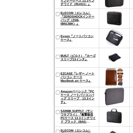
インナーケース 13.3イン
チワイド（IN-H13）』
ELECOM（エレコム）
『ZEROSHOCKインナー
バッグ（ZSB-
IBN13BK）』
Evoon『ノートパソコン
ケース』
BUILT（ビルト）『カーゴ
スリーブ13インチ』
EZCASE『レザー ノート
パソコン ケース
MacBook air ケース』
Amazonベーシック『PC
ケース ノートパソコンバ
ッグ スリーブ 13.3イン
チ』
SANWA SUPPLY（サン
ワサプライ）『衝撃吸収
PCケース 13.3インチワイ
ド ブラック（BAG-
P21BK2）』
ELECOM（エレコム）