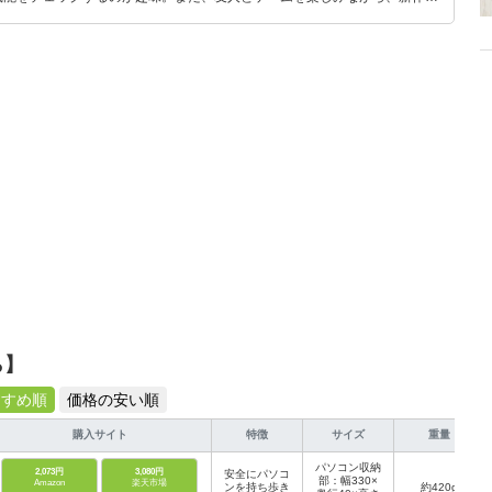
いち早くキャッチ。記事を通して、生活の質を底上げしてくれるスタイリッ
、みんなで楽しめるゲームを発信していきます！
ら】
すすめ順
価格の安い順
購入サイト
特徴
サイズ
重量
パソコン収納
2,073円
3,080円
安全にパソコ
部：幅330×
Amazon
楽天市場
ンを持ち歩き
約420g