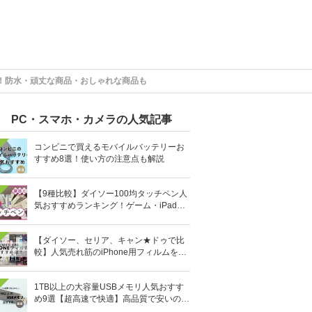
！防水・頑丈な商品・おしゃれな商品も
PC・スマホ・カメラの人気記事
コンビニで買えるモバイルバッテリーお
すすめ8選！使い方の注意点も解説
【9種比較】ダイソー100均タッチペン人
気おすすめランキング！ゲーム・iPad向
けなど
【ダイソー、セリア、キャン★ドゥで比
較】人気売れ筋のiPhone用フィルムを10
0均で全部買ってみた
1TB以上の大容量USBメモリ人気おすす
め9選【超高速で快適】高品質で安いのは
どれ？