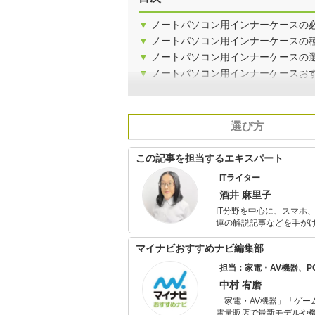
▼
ノートパソコン用インナーケースの
▼
ノートパソコン用インナーケースの
▼
ノートパソコン用インナーケースの
▼
ノートパソコン用インナーケースお
選び方
この記事を担当するエキスパート
ITライター
酒井 麻里子
IT分野を中心に、スマホ
連の解説記事などを手がける。 noteでは、趣味で集めているプログラミングロボ
信。テレワーク×メタバース
表。
マイナビおすすめナビ編集部
担当：家電・AV機器、
中村 宥磨
「家電・AV機器」「ゲー
電量販店で最新モデルや