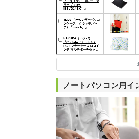
『デスクマット×レザース
リーブ（BM-
IBSVD14BK）』
TEES『PVCレザーパソコ
ンケース（クラッチバッ
グ）「match」』
HAKUBA（ハクバ）
『Chululu（チュルル）
PCインナーケース13.3イ
ンチ マルチポーチセッ
ト』
ノートパソコン用イ