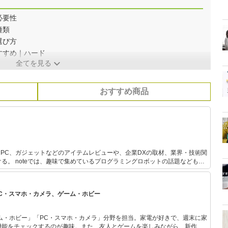
必要性
種類
選び方
すすめ｜ハード
全てを見る
おすすめ商品
、PC、ガジェットなどのアイテムレビューや、企業DXの取材、業界・技術関
ットの話題なども発
の可能性を考えるWEBマガジン『Zat's VR』運営。株式会社ウレルブン代
PC・スマホ・カメラ、ゲーム・ホビー
ム・ホビー」「PC・スマホ・カメラ」分野を担当。家電が好きで、週末に家
機能をチェックするのが趣味。また、友人とゲームを楽しみながら、新作タ