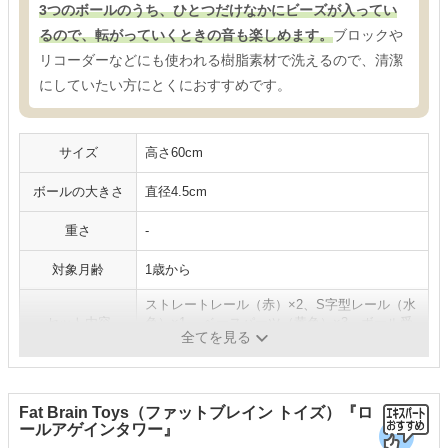
3つのボールのうち、ひとつだけなかにビーズが入ってい
るので、転がっていくときの音も楽しめます。
ブロックや
リコーダーなどにも使われる樹脂素材で洗えるので、清潔
にしていたい方にとくにおすすめです。
サイズ
高さ60cm
ボールの大きさ
直径4.5cm
重さ
-
対象月齢
1歳から
ストレートレール（赤）×2、S字型レール（水
セット内容
色）×1、 ベースパーツ（黄色）×3、ボール受
全てを見る
けベース×1、ボール×3 ほか
Fat Brain Toys（ファットブレイン トイズ）『ロ
ールアゲインタワー』