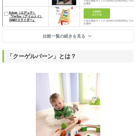
※各社通販サイトの 2024年11月08日時点 での税
込価格
9,900円
Edute（エデュテ）
楽天市場
『I'mToy（アイムトイ）
3WAYスライダー』
※各社通販サイトの 2024年11月08日時点 での税
込価格
比較一覧の続きを見る
「クーゲルバーン」とは？