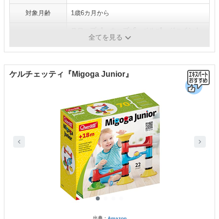
対象月齢
1歳6カ月から
スロープ×1、カーブ×6、ベル×1、ジョイント
セット内容
全てを見る
積木×8、木玉×2
ケルチェッティ『Migoga Junior』
出典：
Amazon