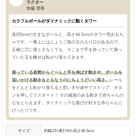
ラクター
加藤 理香
カラフルボールがダイナミックに動くタワー
直径5cmの大きなボールと、高さ46.5cmのタワー型おもち
ゃです。一番上にはじょうご形の玉の入り口があるので、
正確に穴に落とさなくても、そこまで手を持っていて握っ
ていた玉を離せば転がり落ちてきます。
座っている姿勢からぐーんと手を伸ばす動きや、ボールを
追いかける動きをともなうのにちょうどいい高さ。
レール
をどんどん転がり落ちると思いきや途中でストップ、ボタ
ンを押してリスタート！ その緩急のある動きで赤ちゃんの
心をとらえます。ダイナミックな遊びが好きな赤ちゃんに
ぴったりです。
サイズ
約幅33×奥行43×高さ46.5cm