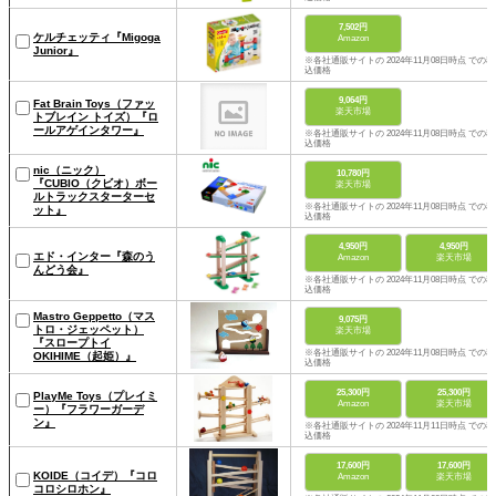
7,502円
ケルチェッティ『Migoga
Amazon
Junior』
※各社通販サイトの 2024年11月08日時点 での税
込価格
9,064円
Fat Brain Toys（ファッ
楽天市場
トブレイン トイズ）『ロ
ールアゲインタワー』
※各社通販サイトの 2024年11月08日時点 での税
込価格
nic（ニック）
10,780円
『CUBIO（クビオ）ボー
楽天市場
ルトラックスターターセ
※各社通販サイトの 2024年11月08日時点 での税
ット』
込価格
4,950円
4,950円
エド・インター『森のう
Amazon
楽天市場
んどう会』
※各社通販サイトの 2024年11月08日時点 での税
込価格
Mastro Geppetto（マス
9,075円
トロ・ジェッペット）
楽天市場
『スロープトイ
※各社通販サイトの 2024年11月08日時点 での税
OKIHIME（起姫）』
込価格
25,300円
25,300円
PlayMe Toys（プレイミ
Amazon
楽天市場
ー）『フラワーガーデ
ン』
※各社通販サイトの 2024年11月11日時点 での税
込価格
17,600円
17,600円
KOIDE（コイデ）『コロ
Amazon
楽天市場
コロシロホン』