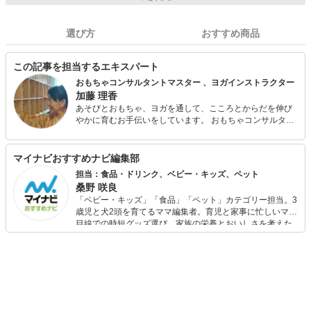
選び方
おすすめ商品
この記事を担当するエキスパート
おもちゃコンサルタントマスター 、ヨガインストラクター
加藤 理香
あそびとおもちゃ、ヨガを通して、こころとからだを伸び
やかに育むお手伝いをしています。 おもちゃコンサルタン
トとして、音あそびおはなしあそびのパフォーマーとし
て、全国各地に出向いて活動しています。おもちゃだけで
なく、わらべうたあそびや手作りおもちゃなど、さまざま
マイナビおすすめナビ編集部
なあそびのコンテンツを展開中。 ヨガインストラクターと
担当：食品・ドリンク、ベビー・キッズ、ペット
して、健やかなからだづくりや、親と子のふれあい、抱っ
桑野 咲良
ことおんぶ、からだ遊びなどの講座も開催。 赤ちゃんから
「ベビー・キッズ」「食品」「ペット」カテゴリー担当。3
高齢者までを対象にして、「たのしい」「ここち良い」
歳児と犬2頭を育てるママ編集者。育児と家事に忙しいママ
「だいすき」をテーマに活動しています。 おもちゃコンサ
目線での時短グッズ選び、家族の栄養とおいしさを考えた
ルタントマスター、ベビーヨガインストラクター、マタニ
食品選び、束の間のリラックスタイムを楽しむためのスイ
ティヨガインストラクター、骨盤調整ヨガインストラクタ
ーツ選びに自信あり。鋭い目線で商品を見極め、少しでも
ー、日本産精油アドバイザー、木育インストラクター、ア
日々の生活が豊かになるものを紹介します。
クティビティインストラクター、プロジェクトワイルドエ
デュケーター、ネイチャーゲームリーダー、ぎふ木育指導
員