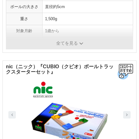
ボールの大きさ
直径約5cm
重さ
1,500g
対象月齢
1歳から
セット内容
本体、ボール×6
全てを見る
nic（ニック）『CUBIO（クビオ）ボールトラッ
クスターターセット』