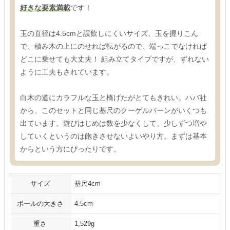
好きな要素満載
です！
玉の直径は4.5cmと誤飲しにくいサイズ。玉を握りこん
で、積み木の上にのせれば転がるので、端っこでなければ
どこに乗せても大丈夫！ 組み立てタイプですが、ずれない
ように工夫もされています。
白木の道にカラフルな玉と橋げたがとてもきれい。ハバ社
から、このセットと同じ基尺のクーゲルバーンがいくつも
出ています。遊びはじめは数を少なくして、少しずつ増や
していくというのは飽きさせないよいやり方。まずは基本
からという方にぴったりです。
サイズ
基尺4cm
ボールの大きさ
4.5cm
重さ
1,529g