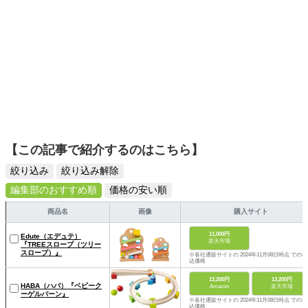
【この記事で紹介するのはこちら】
絞り込み
絞り込み解除
編集部のおすすめ順
価格の安い順
商品名
画像
購入サイト
11,000円
Edute（エデュテ）
楽天市場
『TREEスロープ（ツリー
スロープ）』
※各社通販サイトの 2024年11月08日時点 での税
込価格
13,200円
13,200円
HABA（ハバ）『ベビーク
Amazon
楽天市場
ーゲルバーン』
※各社通販サイトの 2024年11月08日時点 での税
込価格