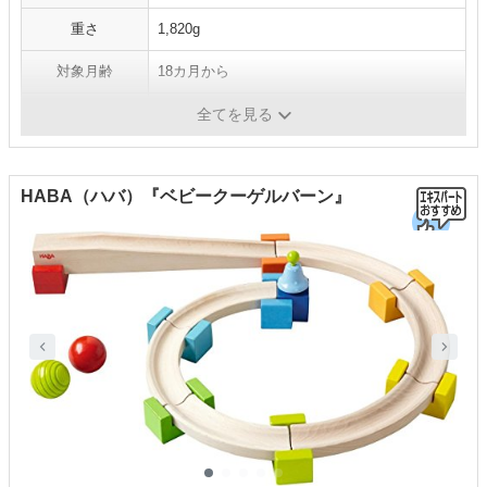
重さ
1,820g
対象月齢
18カ月から
セット内容
本体、ボール×４
全てを見る
HABA（ハバ）『ベビークーゲルバーン』