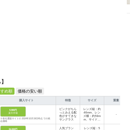
ら】
すすめ順
価格の安い順
購入サイト
特徴
サイズ
重量
ピンクがちら
レンズ縦：約
9,980円
っとみえる配
46mm、レン
楽天市場
-
色がすてきな
ズ横：約59m
※各社通販サイトの 2024年10月19日時点 での税
サングラス
m、サイドテ
込価格
ンプル：約1
35mm、フレ
人気ブラン
レンズ縦：5
34,000円
ーム幅：約1