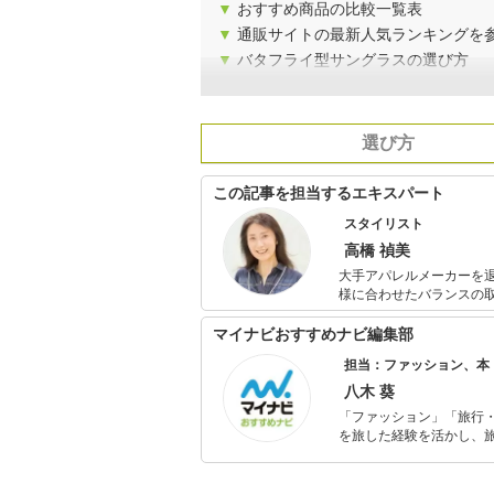
▼
おすすめ商品の比較一覧表
▼
通販サイトの最新人気ランキングを
▼
バタフライ型サングラスの選び方
選び方
この記事を担当するエキスパート
スタイリスト
高橋 禎美
大手アパレルメーカーを
様に合わせたバランスの
カラー診断も会社員時代から仕事の
おり、個人FP相談や投
マイナビおすすめナビ編集部
ションに興味のある女性
担当：ファッション、本
八木 葵
「ファッション」「旅行・
を旅した経験を活かし、
ョップでの販売経験もあ
を提案します。本や映画
ではそんな視点から選ん