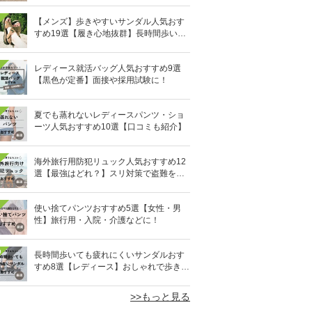
【メンズ】歩きやすいサンダル人気おす
すめ19選【履き心地抜群】長時間歩いて
も疲れないのはどれ？
レディース就活バッグ人気おすすめ9選
【黒色が定番】面接や採用試験に！
夏でも蒸れないレディースパンツ・ショ
ーツ人気おすすめ10選【口コミも紹介】
海外旅行用防犯リュック人気おすすめ12
選【最強はどれ？】スリ対策で盗難を防
ぐ！
使い捨てパンツおすすめ5選【女性・男
性】旅行用・入院・介護などに！
0
長時間歩いても疲れにくいサンダルおす
すめ8選【レディース】おしゃれで歩きや
すい！
>>もっと見る