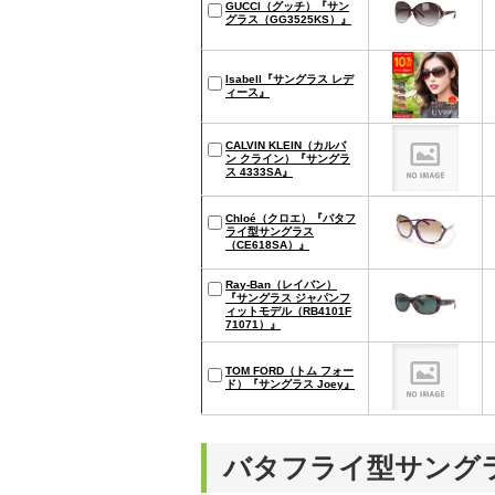
GUCCI（グッチ）『サン
グラス（GG3525KS）』
Isabell『サングラス レデ
ィース』
CALVIN KLEIN（カルバ
ン クライン）『サングラ
ス 4333SA』
Chloé（クロエ）『バタフ
ライ型サングラス
（CE618SA）』
Ray-Ban（レイバン）
『サングラス ジャパンフ
ィットモデル（RB4101F
71071）』
TOM FORD（トム フォー
ド）『サングラス Joey』
バタフライ型サング