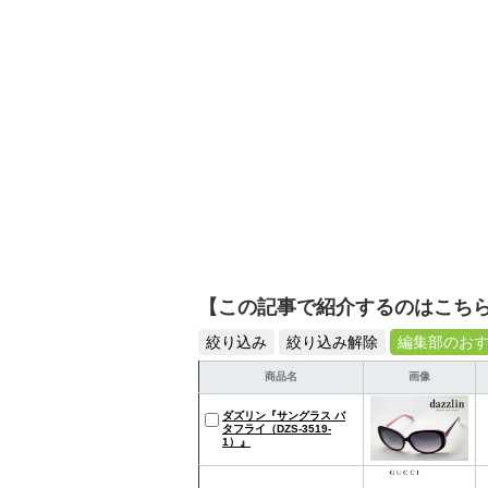
【この記事で紹介するのはこち
絞り込み
絞り込み解除
編集部のお
商品名
画像
ダズリン『サングラス バ
タフライ（DZS-3519-
1）』