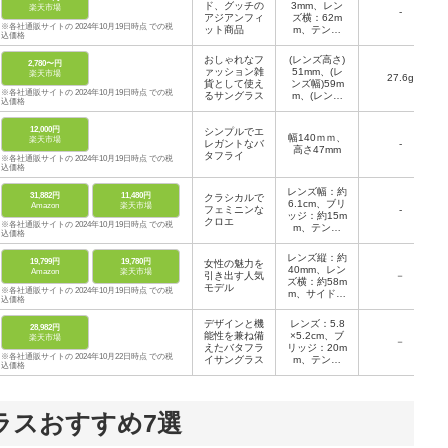
ド、グッチの
3mm、レン
楽天市場
26mm、鼻
-
アジアンフィ
ズ横：62m
幅：約16mm
※各社通販サイトの 2024年10月19日時点 での税
ット商品
m、テンプ
込価格
ル：約120ｍ
ｍ、鼻幅：約
おしゃれなフ
(レンズ高さ)
2,780〜円
13mm
ァッション雑
51mm、(レ
楽天市場
27.6g
貨として使え
ンズ幅)59m
※各社通販サイトの 2024年10月19日時点 での税
るサングラス
m、(レンズ
込価格
全幅)147m
m、(フレー
12,000円
シンプルでエ
ム長)126mm
幅140ｍｍ、
楽天市場
レガントなバ
-
高さ47mm
タフライ
※各社通販サイトの 2024年10月19日時点 での税
込価格
レンズ幅：約
31,882円
11,480円
クラシカルで
6.1cm、ブリ
Amazon
楽天市場
フェミニンな
-
ッジ：約15m
クロエ
※各社通販サイトの 2024年10月19日時点 での税
m、テンプ
込価格
ル：約13.5c
m
レンズ縦：約
19,799円
19,780円
女性の魅力を
40mm、レン
Amazon
楽天市場
引き出す人気
－
ズ横：約58m
モデル
※各社通販サイトの 2024年10月19日時点 での税
m、サイドテ
込価格
ンプル：約1
35mm、鼻
デザインと機
レンズ：5.8
28,982円
幅：約16m
能性を兼ね備
×5.2cm、ブ
楽天市場
m、フレーム
－
えたバタフラ
リッジ：20m
幅：約130m
※各社通販サイトの 2024年10月22日時点 での税
イサングラス
m、テンプ
m
込価格
ル：14cm、
横幅：15cm
ラスおすすめ7選