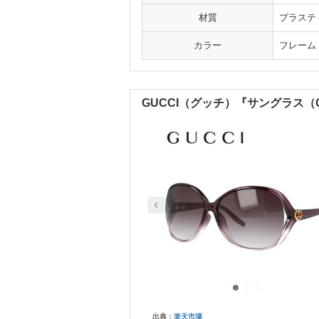
材質
プラステ
カラー
フレーム
GUCCI（グッチ）『サングラス（G
出典：
楽天市場