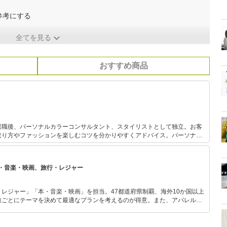
参考にする
全てを見る
おすすめ商品
退職後、パーソナルカラーコンサルタント、スタイリストとして独立。お客
取り方やファッションを楽しむコツを分かりやすくアドバイス。パーソナル
中で関わっており実績と定評がある。 また、FPとしても活動して
資初心者の女性に向けた「はじめての投資セミナー」を開催中。お金とファッ
に支持されている。
・音楽・映画、旅行・レジャー
レジャー」「本・音楽・映画」を担当。47都道府県制覇、海外10か国以上
旅ごとにテーマを決めて最適なプランを考えるのが得意。また、アパレルシ
り。誰でも手軽に楽しめるプチプラとトレンドを取り入れたコーディネート
から受けたインスピレーションを日常や仕事に活かすことを大切にし、記事
だおすすめ作品やアイテムを紹介します。