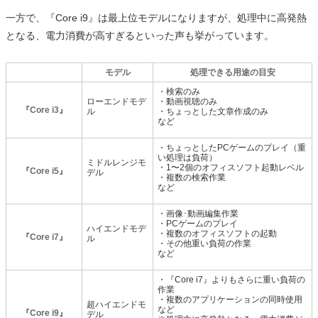
一方で、『Core i9』は最上位モデルになりますが、処理中に高発熱
となる、電力消費が高すぎるといった声も挙がっています。
モデル
処理できる用途の目安
・検索のみ
ローエンドモデ
・動画視聴のみ
『Core i3』
ル
・ちょっとした文章作成のみ
など
・ちょっとしたPCゲームのプレイ（重
い処理は負荷）
ミドルレンジモ
・1〜2個のオフィスソフト起動レベル
『Core i5』
デル
・複数の検索作業
など
・画像･動画編集作業
・PCゲームのプレイ
ハイエンドモデ
・複数のオフィスソフトの起動
『Core i7』
ル
・その他重い負荷の作業
など
・『Core i7』よりもさらに重い負荷の
作業
・複数のアプリケーションの同時使用
超ハイエンドモ
など
『Core i9』
デル