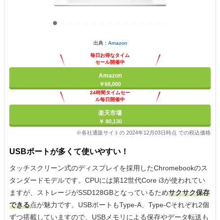
出典：
Amazon
毎日お得なタイム
セール開催中
Amazon
￥68,000
24時間タイムセー
ル毎日開催中
楽天市場
￥ 80,130
※各社通販サイトの 2024年12月03日時点 での税込価格
USBポートが多くて使いやすい！
タッチスクリーン式のディスプレイを採用したChromebookのス
タンダードモデルです。CPUには第12世代Core i3が使われてい
ますが、ストレージがSSD128GBとなっているため
サクサク保存
できる
点が魅力です。USBポートもType-A、Type-Cそれぞれ2個
ずつ搭載していますので、USBメモリによる保存やデータ転送も