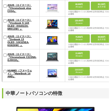
68,000円
80,130円
ASUS（エイスース）
Amazon
楽天市場
『Chromebook plus
CX34』
※各社通販サイトの 2024年12月03日時点 での税
込価格
ASUS（エイスース）
128,450円
『Vivobook S 14X
Amazon
OLED（S5402ZA-
※各社通販サイトの 2024年12月03日時点 での税
M9013W）』
込価格
ASUS（エイスース）
79,800円
88,800円
『Zenbook 13
Amazon
楽天市場
OLED（UX325EA-
※各社通販サイトの 2024年12月03日時点 での税
KG826W）』
込価格
13,480円
ASUS（エイスース）
Amazon
『Chromebook C223NA-
GJ0018』
※各社通販サイトの 2024年12月03日時点 での税
込価格
110,514円
HUAWEI（ファーウェ
Amazon
イ）『MateBook 14
AMD』
※各社通販サイトの 2024年12月03日時点 での税
込価格
中華ノートパソコンの特徴