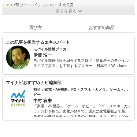
▼
中華ノートパソコンおすすめ6選
全てを見る
選び方
おすすめ商品
この記事を担当するエキスパート
モバイル情報ブロガー
伊藤 浩一
モバイル関連情報を紹介するブログ「伊藤浩一のモバイル
ライフ応援団」を主宰するブロガー。 日本初のWindows
Mobileスマートフォン「W-ZERO3」への思い入れが強い。
「Androidスゴ技BOOK」（共著、ソフトバンククリエイテ
ィブ）などの著書も持つ。
マイナビおすすめナビ編集部
担当：家電・AV機器、PC・スマホ・カメラ、ゲーム・ホ
ビー
中村 宥磨
「家電・AV機器」「ゲーム・ホビー」「PC・スマホ・カメ
ラ」分野を担当。家電が好きで、週末に家電量販店で最新
モデルや機能をチェックするのが趣味。また、友人とゲー
ムを楽しみながら、新作タイトルやイベント情報もいち早
くキャッチ。記事を通して、生活の質を底上げしてくれる
スタイリッシュで使いやすい家電や、みんなで楽しめるゲ