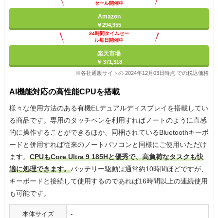
セール開催中
Amazon
￥294,955
24時間タイムセー
ル毎日開催中
楽天市場
￥ 371,318
※各社通販サイトの 2024年12月03日時点 での税込価格
AI機能対応の高性能CPUを搭載
様々な使用方法のある有機ELデュアルディスプレイを搭載してい
る商品です。専用のタッチペンを利用すればノートのように直感
的に操作することができるほか、同梱されているBluetoothキーボ
ードと併用すれば従来のノートパソコンと同様にご使用いただけ
ます。
CPUもCore Ultra 9 185Hと優秀で、高負荷なタスクも快
適に処理できます。
バッテリー駆動は通常約10時間ほどですが、
キーボードと接続して使用するのであれば16時間以上の連続使用
も可能です。
本体サイズ
-