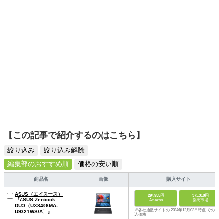
ームを発信していきます！
【この記事で紹介するのはこちら】
絞り込み
絞り込み解除
編集部のおすすめ順
価格の安い順
商品名
画像
購入サイト
ASUS（エイスース）
294,955円
371,318円
『ASUS Zenbook
Amazon
楽天市場
DUO（‎UX8406MA-
※各社通販サイトの 2024年12月03日時点 での税
U9321WS/A）』
込価格