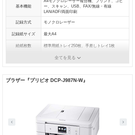
A4モノクロレーザー複合機、プリント、コピ
基本機能
ー、スキャン、USB、FAX/無線・有線
LAN/ADF/両面印刷
記録方式
モノクロレーザー
記録紙サイズ
最大A4
給紙枚数
標準用紙トレイ250枚、手差しトレイ1枚
解像度
-
全てを見る
ブラザー『プリビオ DCP-J987N-W』