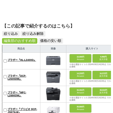
【この記事で紹介するのはこちら】
絞り込み
絞り込み解除
編集部のおすすめ順
価格の安い順
商品名
画像
購入サイト
10,000円
9,990円
Amazon
楽天市場
ブラザー『HL-L2400D』
※各社通販サイトの 2024年09月24日時点 での税
込価格
14,233円
16,572円
ブラザー『DCP-
Amazon
楽天市場
L2600DW』
※各社通販サイトの 2024年09月24日時点 での税
込価格
33,331円
38,810円
ブラザー『MFC-
Amazon
楽天市場
L2880DW』
※各社通販サイトの 2024年09月24日時点 での税
込価格
39,800円
ブラザー『プリビオ DCP-
Amazon
J987N-W』