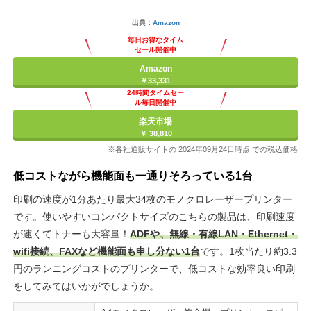
出典：
Amazon
毎日お得なタイム
セール開催中
Amazon
￥33,331
24時間タイムセー
ル毎日開催中
楽天市場
￥ 38,810
※各社通販サイトの 2024年09月24日時点 での税込価格
低コストながら機能面も一通りそろっている1台
印刷の速度が1分あたり最大34枚のモノクロレーザープリンター
です。使いやすいコンパクトサイズのこちらの製品は、印刷速度
が速くてトナーも大容量！
ADFや、無線・有線LAN・Ethernet・
wifi接続、FAXなど機能面も申し分ない1台
です。1枚当たり約3.3
円のランニングコストのプリンターで、低コストな効率良い印刷
をしてみてはいかがでしょうか。