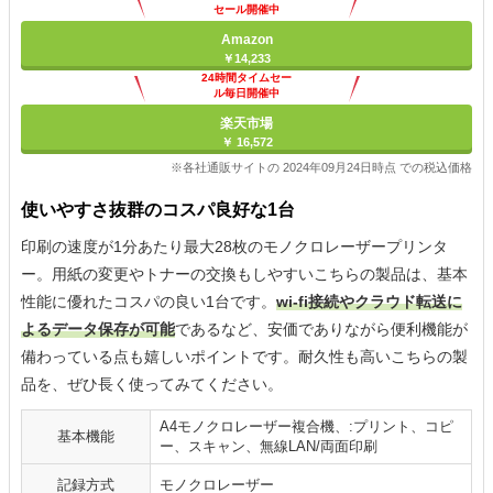
セール開催中
Amazon
￥14,233
24時間タイムセー
ル毎日開催中
楽天市場
￥ 16,572
※各社通販サイトの 2024年09月24日時点 での税込価格
使いやすさ抜群のコスパ良好な1台
印刷の速度が1分あたり最大28枚のモノクロレーザープリンタ
ー。用紙の変更やトナーの交換もしやすいこちらの製品は、基本
性能に優れたコスパの良い1台です。
wi-fi接続やクラウド転送に
よるデータ保存が可能
であるなど、安価でありながら便利機能が
備わっている点も嬉しいポイントです。耐久性も高いこちらの製
品を、ぜひ長く使ってみてください。
A4モノクロレーザー複合機、:プリント、コピ
基本機能
ー、スキャン、無線LAN/両面印刷
記録方式
モノクロレーザー