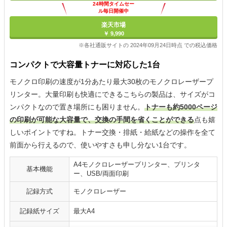
24時間タイムセー
ル毎日開催中
楽天市場
￥ 9,990
※各社通販サイトの 2024年09月24日時点 での税込価格
コンパクトで大容量トナーに対応した1台
モノクロ印刷の速度が1分あたり最大30枚のモノクロレーザープ
リンター。大量印刷も快適にできるこちらの製品は、サイズがコ
ンパクトなので置き場所にも困りません。
トナーも約5000ページ
の印刷が可能な大容量で、交換の手間を省くことができる
点も嬉
しいポイントですね。トナー交換・排紙・給紙などの操作を全て
前面から行えるので、使いやすさも申し分ない1台です。
A4モノクロレーザープリンター、プリンタ
基本機能
ー、USB/両面印刷
記録方式
モノクロレーザー
記録紙サイズ
最大A4