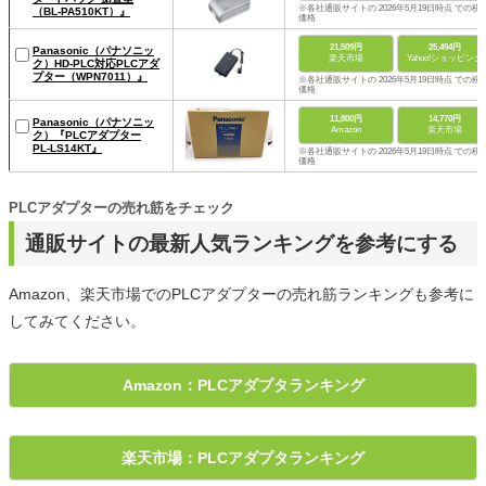
※各社通販サイトの 2026年5月19日時点 での税
（BL-PA510KT）』
価格
21,509円
25,494円
Panasonic（パナソニッ
楽天市場
Yahoo!ショッピング
ク）HD-PLC対応PLCアダ
プター（WPN7011）』
※各社通販サイトの 2026年5月19日時点 での税
価格
11,800円
14,770円
Panasonic（パナソニッ
Amazon
楽天市場
ク）『PLCアダプター
PL-LS14KT』
※各社通販サイトの 2026年5月19日時点 での税
価格
PLCアダプターの売れ筋をチェック
通販サイトの最新人気ランキングを参考にする
Amazon、楽天市場でのPLCアダプターの売れ筋ランキングも参考に
してみてください。
Amazon：PLCアダプタランキング
楽天市場：PLCアダプタランキング