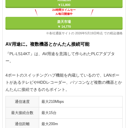
Amazon
￥11,800
24時間タイムセー
ル毎日開催中
楽天市場
￥ 14,770
※各社通販サイトの 2026年5月19日時点 での税込価格
AV用途に。複数機器とかんたん接続可能
『PL-LS14KT』は、AV用途を意識して作られたPLCアダプタ
ー。
4ポートのスイッチングハブ機能を内蔵しているので、LANポー
トがあるテレビやHDDレコーダー、パソコンなど複数の機器とか
んたんに接続できるのもポイント。
通信速度
最大210Mbps
最大接続台数
最大15台
通信距離
最大200m