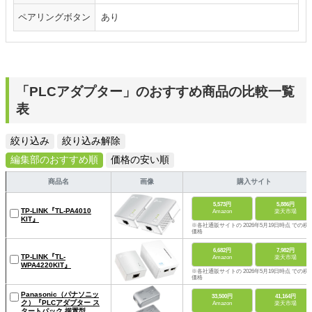
ペアリングボタン
あり
「PLCアダプター」のおすすめ商品の比較一覧
表
絞り込み
絞り込み解除
編集部のおすすめ順
価格の安い順
商品名
画像
購入サイト
5,573円
5,886円
TP-LINK『TL-PA4010
Amazon
楽天市場
KIT』
※各社通販サイトの 2026年5月19日時点 での税
価格
6,682円
7,982円
TP-LINK『TL-
Amazon
楽天市場
WPA4220KIT』
※各社通販サイトの 2026年5月19日時点 での税
価格
Panasonic（パナソニッ
33,500円
41,164円
ク）『PLCアダプター ス
Amazon
楽天市場
タートパック 据置型