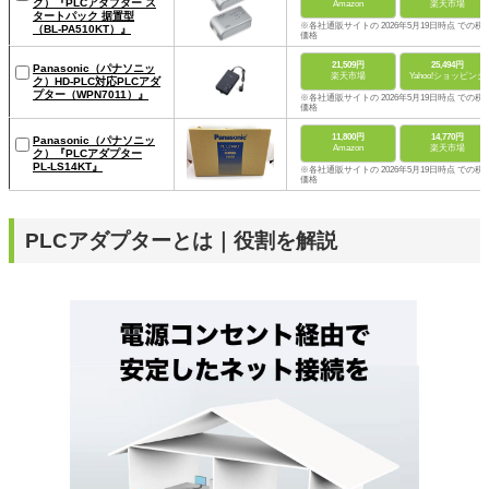
ク）『PLCアダプター ス
Amazon
楽天市場
タートパック 据置型
※各社通販サイトの 2026年5月19日時点 での税
（BL-PA510KT）』
価格
21,509円
25,494円
Panasonic（パナソニッ
楽天市場
Yahoo!ショッピング
ク）HD-PLC対応PLCアダ
プター（WPN7011）』
※各社通販サイトの 2026年5月19日時点 での税
価格
11,800円
14,770円
Panasonic（パナソニッ
Amazon
楽天市場
ク）『PLCアダプター
PL-LS14KT』
※各社通販サイトの 2026年5月19日時点 での税
価格
PLCアダプターとは｜役割を解説