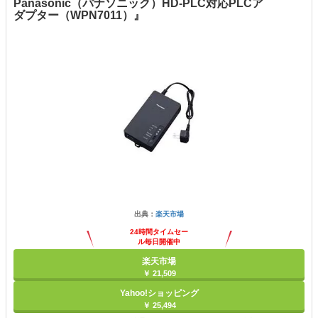
Panasonic（パナソニック）HD-PLC対応PLCア
ダプター（WPN7011）』
出典：
楽天市場
24時間タイムセー
ル毎日開催中
楽天市場
￥ 21,509
Yahoo!ショッピング
￥ 25,494