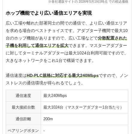
※各社通販サイトの 2026年5月19日時点 での税込価格
ホップ機能でより広い通信エリアを実現
広い工場や離れた部署同士の間での通信で、より広い通信エリア
を求める場合のベストチョイスです。アダプター子機間で最大10
台のホップ機能がありますので、広い工場などで
分散配置された
子機を利用して通信エリアを拡大
できます。マスターアダプター
に対してターミナルアダプターは最大1024台利用可能ですので、
大きなネットワークをこれ1台で構築できます。
通信速度は
HD-PLC規格に対応する最大240Mbps
ですので、ノン
ストレスの通信環境が得られるでしょう。
通信速度
最大240Mbps
最大接続台数
最大1024台（マスターアダプター1台当たり）
通信距離
200m
ペアリングボタン
-