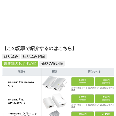
【この記事で紹介するのはこちら】
絞り込み
絞り込み解除
編集部のおすすめ順
価格の安い順
商品名
画像
購入サイト
5,573円
5,886円
TP-LINK『TL-PA4010
Amazon
楽天市場
KIT』
※各社通販サイトの 2026年5月19日時点 での税
価格
6,682円
7,982円
TP-LINK『TL-
Amazon
楽天市場
WPA4220KIT』
※各社通販サイトの 2026年5月19日時点 での税
価格
Panasonic（パナソニッ
33,500円
41,164円