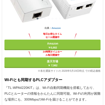
出典：
Amazon
毎日お得なタイム
セール開催中
Amazon
￥6,682
24時間タイムセー
ル毎日開催中
楽天市場
￥ 7,982
※各社通販サイトの 2026年5月19日時点 での税込価格
Wi-Fiとも同期するPLCアダプター
『TL-WPA4220KIT』は、Wi-Fi自動同期機能を搭載しており、
PLCとルーターの情報をかんたんに同期可能。Wi-Fiの利用が困難
な場所にも、300MbpsのWi-Fiを届けることができます。