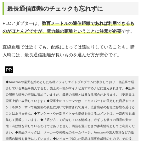
最長通信距離のチェックも忘れずに
PLCアダプターは、
数百メートルの通信距離であれば利用できるも
のがほとんどですが、電力線の距離ということに注意が必要
です。
直線距離では近くても、配線によっては遠回りしていることも。購
入時には、最長通信距離が長いものを選んだ方が安心です。
PR
◆Amazonや楽天を始めとした各種アフィリエイトプログラムに参加しており、当記事で紹
介している商品を購入すると、売上の一部がマイナビおすすめナビに還元されます。◆記事
公開後も情報の更新に努めていますが、最新の情報とは異なる場合があります。（更新日は
記事上部に表示しています）◆記事中のコンテンツは、エキスパートの選定した商品やコメ
ントを除き、すべて編集部の責任において制作されており、広告出稿の有無に影響を受ける
ことはありません。◆アンケートや外部サイトから提供を受けるコメントは、一部内容を編
集して掲載しています。◆「選び方」で紹介している情報は、必ずしも個々の商品の安全
性・有効性を示しているわけではありません。商品を選ぶときの参考情報としてご利用くだ
さい。◆商品スペックは、メーカーや発売元のホームページ、Amazonや楽天市場などの販
売店の情報を参考にしています。◆レビューで試した商品は記事作成時のもので、その後、