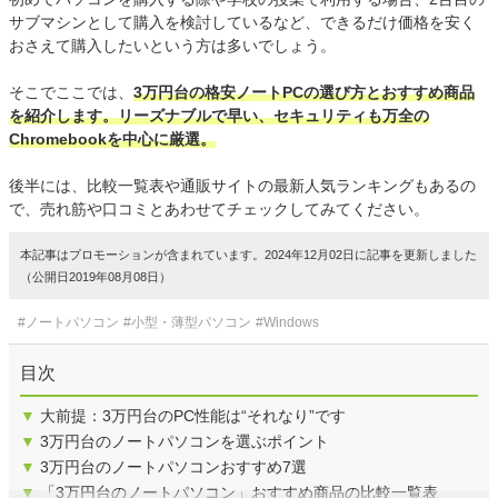
サブマシンとして購入を検討しているなど、できるだけ価格を安く
おさえて購入したいという方は多いでしょう。
そこでここでは、
3万円台の格安ノートPCの選び方とおすすめ商品
を紹介します。リーズナブルで早い、セキュリティも万全の
Chromebookを中心に厳選。
後半には、比較一覧表や通販サイトの最新人気ランキングもあるの
で、売れ筋や口コミとあわせてチェックしてみてください。
本記事はプロモーションが含まれています。2024年12月02日に記事を更新しました
（公開日2019年08月08日）
#ノートパソコン
#小型・薄型パソコン
#Windows
目次
▼
大前提：3万円台のPC性能は“それなり”です
▼
3万円台のノートパソコンを選ぶポイント
▼
3万円台のノートパソコンおすすめ7選
▼
「3万円台のノートパソコン」おすすめ商品の比較一覧表