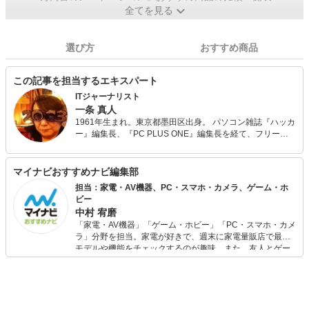
全てを見る
選び方
おすすめ商品
この記事を担当するエキスパート
ITジャーナリスト
一条 真人
1961年生まれ。東京都墨田区出身。 パソコン雑誌『ハッカ
ー』編集長、『PC PLUS ONE』編集長を経て、フリーラ
ンスに。 小説『パッセンジャー』で河出書房から作家デビ
ューし、40冊以上のパソコン、スマホ関係書籍を執筆。最
近では自ら電子書籍の編集パブリッシュなども行ってい
マイナビおすすめナビ編集部
る。
担当：家電・AV機器、PC・スマホ・カメラ、ゲーム・ホ
ビー
中村 宥磨
「家電・AV機器」「ゲーム・ホビー」「PC・スマホ・カメ
ラ」分野を担当。家電が好きで、週末に家電量販店で最新
モデルや機能をチェックするのが趣味。また、友人とゲー
ムを楽しみながら、新作タイトルやイベント情報もいち早
くキャッチ。記事を通して、生活の質を底上げしてくれる
スタイリッシュで使いやすい家電や、みんなで楽しめるゲ
ームを発信していきます！