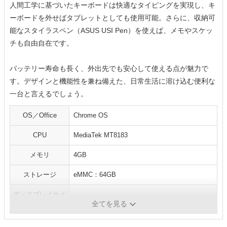
人間工学に基づいたキーボードは快適なタイピングを実現し、キ
ーボードを外せばタブレットとしても使用可能。さらに、収納可
能なスタイラスペン（ASUS USI Pen）を使えば、メモやスケッ
チも自由自在です。
バッテリー寿命も長く、外出先でも安心して使える点が魅力で
す。デザインと機能性を兼ね備えた、日常生活に溶け込む便利な
一台と言えるでしょう。
OS／Office
Chrome OS
CPU
MediaTek MT8183
メモリ
4GB
ストレージ
eMMC：64GB
ディスプレイサイ
10.5型ワイド／1920x1200ドット
ズ／解像
全てを見る