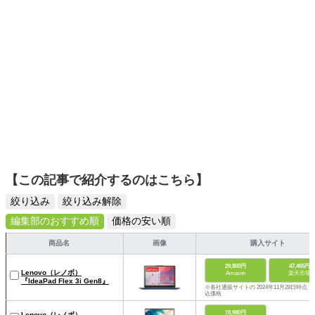
【この記事で紹介するのはこちら】
絞り込み
絞り込み解除
編集部のおすすめ順
価格の安い順
商品名
画像
購入サイト
29,800円
47,465円
Lenovo（レノボ）
Amazon
楽天市場
『IdeaPad Flex 3i Gen8』
※各社通販サイトの 2024年11月28日時点 
込価格
19,980円
Lenovo（レノボ）