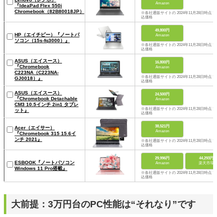
Amazon
『IdeaPad Flex 550i
Chromebook（82B80018JP）』
※各社通販サイトの 2024年11月28日時点 
込価格
49,800円
HP（エイチピー）『ノートパ
Amazon
ソコン（15s-fq3000）』
※各社通販サイトの 2024年11月28日時点 
込価格
ASUS（エイスース）
16,800円
『Chromebook
Amazon
C223NA（C223NA-
※各社通販サイトの 2024年11月28日時点 
GJ0018）』
込価格
ASUS（エイスース）
24,500円
『Chromebook Detachable
Amazon
CM3 10.5インチ 2in1 タブレ
※各社通販サイトの 2024年11月28日時点 
ット』
込価格
38,521円
Acer（エイサー）
Amazon
『Chromebook 315 15.6イ
ンチ 2021』
※各社通販サイトの 2024年11月28日時点 
込価格
29,996円
44,293円
ESBOOK『ノートパソコン
Amazon
楽天市場
Windows 11 Pro搭載』
※各社通販サイトの 2024年11月28日時点 
込価格
大前提：3万円台のPC性能は“それなり”です