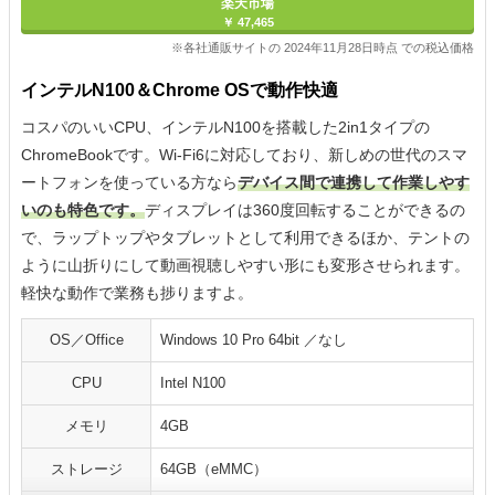
楽天市場
￥ 47,465
※各社通販サイトの 2024年11月28日時点 での税込価格
インテルN100＆Chrome OSで動作快適
コスパのいいCPU、インテルN100を搭載した2in1タイプの
ChromeBookです。Wi-Fi6に対応しており、新しめの世代のスマ
ートフォンを使っている方なら
デバイス間で連携して作業しやす
いのも特色です。
ディスプレイは360度回転することができるの
で、ラップトップやタブレットとして利用できるほか、テントの
ように山折りにして動画視聴しやすい形にも変形させられます。
軽快な動作で業務も捗りますよ。
OS／Office
Windows 10 Pro 64bit ／なし
CPU
Intel N100
メモリ
4GB
ストレージ
64GB（eMMC）