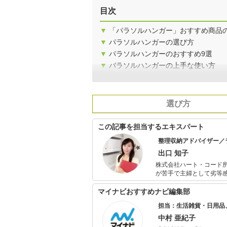
目次
▼
「パラソルハンガー」おすすめ商品
▼
パラソルハンガーの選び方
▼
パラソルハンガーのおすすめ9選
▼
パラソルハンガーの上手な使い方
選び方
この記事を担当するエキスパート
整理収納アドバイザー／
出口 知子
株式会社ハート・コード所属
が苦手で主婦として劣等
けで2014年から株式会
べ800件以上のお宅にて
マイナビおすすめナビ編集部
業を行い、各家庭にあっ
担当：生活雑貨・日用品
ーとしてお客様対応、スタ
ンネスト2級認定講座で
中村 亜紀子
女性のお悩み解決のため