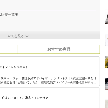
の比較一覧表
全てを見る
おすすめ商品
ライフアレンジニスト
マネージャー 整理収納アドバイザー、クリンネスト2級認定講師 片付け
感を感じる日々が続いていたが、整理収納アドバイザーの資格取得がきっか
社ハート・コードに入社。家事代行、整理収納のプロとして実績を重ねる。 の
掃除や片付けの現場を経験。現在も掃除やお片付けでお困りのお宅にて現場作
た効率良いお掃除方法や収納用品の提案も行っている。また同社マネージャ
、住まい・ＤＩＹ、家具・インテリア
ッフ育成業務に携わる。大手住宅メーカー等で講師としても活躍中。 クリ
は自身の体験や現場経験を生かしお掃除の基本となる考え方の他、忙しい現代
に仕事や育児と家事の両立を実現するお掃除方法をお伝えしている。