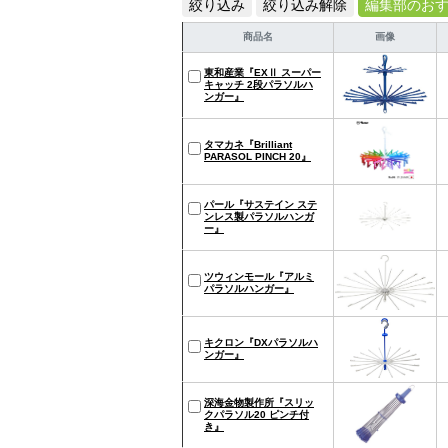
絞り込み
絞り込み解除
編集部のお
商品名
画像
東和産業『EXⅡ スーパー
キャッチ 2段パラソルハ
ンガー』
タマカネ『Brilliant
PARASOL PINCH 20』
パール『サステイン ステ
ンレス製パラソルハンガ
ー』
ツウィンモール『アルミ
パラソルハンガー』
キクロン『DXパラソルハ
ンガー』
深海金物製作所『スリッ
クパラソル20 ピンチ付
き』