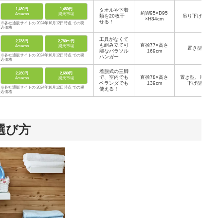
オル掛け幅/
1,480円
1,480円
タオルや下着
約34cm
約W95×D95
Amazon
楽天市場
類を20枚干
吊り下げ型
×H34cm
せる！
※各社通販サイトの 2024年10月12日時点 での税
込価格
工具がなくて
2,783円
2,780〜円
も組み立て可
直径77×高さ
Amazon
楽天市場
置き型
能なパラソル
169cm
※各社通販サイトの 2024年10月12日時点 での税
ハンガー
込価格
着脱式の三脚
2,280円
2,680円
で、室内でも
直径78×高さ
置き型、吊り
Amazon
楽天市場
ベランダでも
139cm
下げ型
※各社通販サイトの 2024年10月12日時点 での税
使える！
込価格
選び方