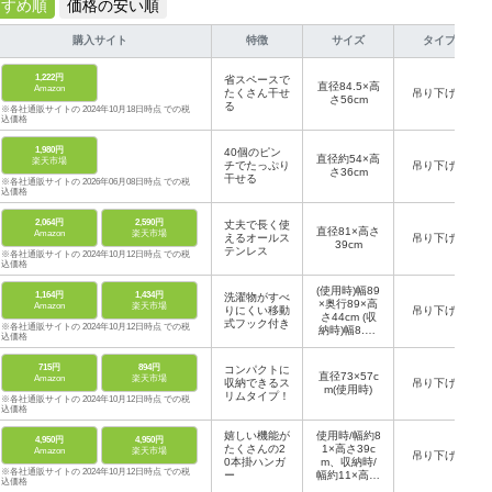
すすめ順
価格の安い順
購入サイト
特徴
サイズ
タイプ
1,222円
省スペースで
直径84.5×高
Amazon
たくさん干せ
吊り下げ型
さ56cm
る
※各社通販サイトの 2024年10月18日時点 での税
込価格
1,980円
40個のピン
直径約54×高
楽天市場
チでたっぷり
吊り下げ型
さ36cm
干せる
※各社通販サイトの 2026年06月08日時点 での税
込価格
2,064円
2,590円
丈夫で長く使
直径81×高さ
Amazon
楽天市場
えるオールス
吊り下げ型
39cm
テンレス
※各社通販サイトの 2024年10月12日時点 での税
込価格
(使用時)幅89
1,164円
1,434円
洗濯物がすべ
×奥行89×高
Amazon
楽天市場
りにくい移動
吊り下げ型
さ44cm (収
式フック付き
※各社通販サイトの 2024年10月12日時点 での税
納時)幅8.5×
込価格
奥行8.5×高
さ52cm
715円
894円
コンパクトに
直径73×57c
Amazon
楽天市場
収納できるス
吊り下げ型
m(使用時)
リムタイプ！
※各社通販サイトの 2024年10月12日時点 での税
込価格
嬉しい機能が
使用時/幅約8
4,950円
4,950円
たくさんの2
1×高さ39c
Amazon
楽天市場
吊り下げ型
0本掛ハンガ
m、収納時/
※各社通販サイトの 2024年10月12日時点 での税
ー
幅約11×高さ
込価格
48.5cm、タ