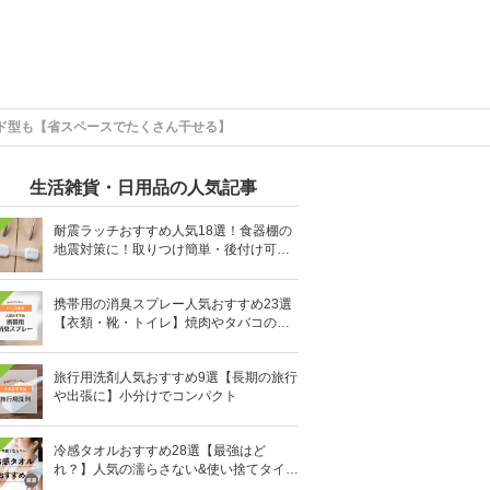
ド型も【省スペースでたくさん干せる】
生活雑貨・日用品の人気記事
耐震ラッチおすすめ人気18選！食器棚の
地震対策に！取りつけ簡単・後付け可能
も
携帯用の消臭スプレー人気おすすめ23選
【衣類・靴・トイレ】焼肉やタバコのニ
オイにも
旅行用洗剤人気おすすめ9選【長期の旅行
や出張に】小分けでコンパクト
冷感タオルおすすめ28選【最強はど
れ？】人気の濡らさない&使い捨てタイプ
も