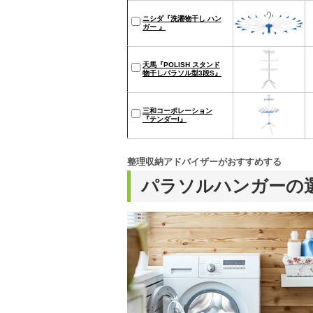
ニシダ『洗濯物干し ハン
ガー 』
天馬『POLISH スタンド
物干しパラソル型3段S』
三和コーポレーション
『テンダーI』
整理収納アドバイザーがおすすめする
パラソルハンガーの