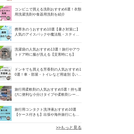
コンビニで買える洗剤おすすめ6選！衣類
用洗濯洗剤や食器用洗剤を紹介
携帯氷のうおすすめ10選【暑さ対策に】
人気のアイスパックや魔法瓶・スティッ
ク型も
洗濯袋の人気おすすめ13選！旅行やアウ
トドア時に服が洗える【災害時にも】
ドンキでも買える芳香剤の人気おすすめ1
0選！車・部屋・トイレなど用途別【いい
匂い】
旅行用柔軟剤の人気おすすめ5選！持ち運
びに便利な小分けタイプや柔軟剤シート
を紹介
0
旅行用コンタクト洗浄液おすすめ10選
【ケース付きも】出張や海外旅行にも便
利
>>もっと見る