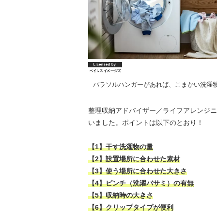
パラソルハンガーがあれば、こまかい洗濯
整理収納アドバイザー／ライフアレンジニ
いました。ポイントは以下のとおり！
【1】干す洗濯物の量
【2】設置場所に合わせた素材
【3】使う場所に合わせた大きさ
【4】ピンチ（洗濯バサミ）の有無
【5】収納時の大きさ
【6】クリップタイプが便利