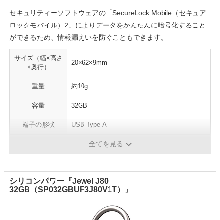
セキュリティーソフトウェアの「SecureLock Mobile（セキュア
ロックモバイル）2」によりデータをかんたんに暗号化すること
ができるため、情報漏えいを防ぐこともできます。
サイズ（幅×高さ
20×62×9mm
×奥行）
重量
約10g
容量
32GB
端子の形状
USB Type-A
USBの規格
USB3.1(Gen1)/USB3.0/2.0
全てを見る
シリコンパワー『Jewel J80
32GB（SP032GBUF3J80V1T）』