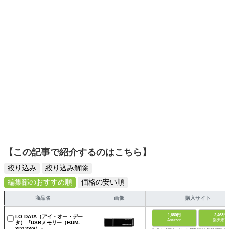
スタイリッシュで使いやすい家電や、みんなで楽しめるゲ
ームを発信していきます！
【この記事で紹介するのはこちら】
絞り込み
絞り込み解除
編集部のおすすめ順
価格の安い順
商品名
画像
購入サイト
1,680円
2,463円
I-O DATA（アイ・オー・デー
Amazon
楽天市場
タ）『USBメモリー（BUM-
3D128G）』