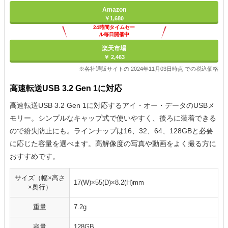
Amazon
￥1,680
24時間タイムセー
ル毎日開催中
楽天市場
￥ 2,463
※各社通販サイトの 2024年11月03日時点 での税込価格
高速転送USB 3.2 Gen 1に対応
高速転送USB 3.2 Gen 1に対応するアイ・オー・データのUSBメ
モリー。シンプルなキャップ式で使いやすく、後ろに装着できる
ので紛失防止にも。ラインナップは16、32、64、128GBと必要
に応じた容量を選べます。高解像度の写真や動画をよく撮る方に
おすすめです。
サイズ（幅×高さ
17(W)×55(D)×8.2(H)mm
×奥行）
重量
7.2g
容量
128GB