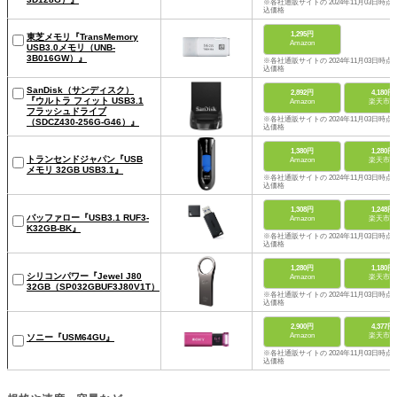
※各社通販サイトの 2024年11月03日時点
込価格
1,295円
東芝メモリ『TransMemory
Amazon
USB3.0メモリ（UNB-
3B016GW）』
※各社通販サイトの 2024年11月03日時点
込価格
SanDisk（サンディスク）
2,892円
4,180円
『ウルトラ フィット USB3.1
Amazon
楽天市場
フラッシュドライブ
※各社通販サイトの 2024年11月03日時点
（SDCZ430-256G-G46）』
込価格
1,380円
1,280円
トランセンドジャパン『USB
Amazon
楽天市場
メモリ 32GB USB3.1』
※各社通販サイトの 2024年11月03日時点
込価格
1,308円
1,248円
バッファロー『USB3.1 RUF3-
Amazon
楽天市場
K32GB-BK』
※各社通販サイトの 2024年11月03日時点
込価格
1,280円
1,180円
シリコンパワー『Jewel J80
Amazon
楽天市場
32GB（SP032GBUF3J80V1T）』
※各社通販サイトの 2024年11月03日時点
込価格
2,900円
4,377円
Amazon
楽天市場
ソニー『USM64GU』
※各社通販サイトの 2024年11月03日時点
込価格