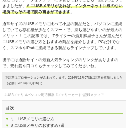
きましたが、
ミニUSBメモリがあれば、インターネット回線のない
場所でもその場で読み書きができます
。
通常サイズのUSBメモリに比べて小型の製品だと、パソコンに接続
していても存在感が少なくスマートで、持ち運びやすいのが最大の
メリット！ この記事では、ITライターの酒井麻里子さんが選んだミ
ニUSBメモリの選び方とおすすめ商品を紹介します。PCだけでな
く、スマホやiPadに接続できる製品もラインナップしています。
後半には通販サイトの最新人気ランキングのリンクがありますの
で、売れ筋や口コミもチェックしてみてくださいね。
本記事はプロモーションが含まれています。2024年11月07日に記事を更新しました
（公開日2019年07月16日）
#USBメモリ
#パソコン周辺機器
#メモリーカード･記録メディア
目次
▼
ミニUSBメモリの選び方
▼
ミニUSBメモリのおすすめ7選