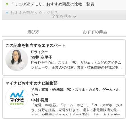
▼
「ミニUSBメモリ」おすすめ商品の比較一覧表
▼
おすすめ商品を今スグ見る
全てを見る
選び方
おすすめ商品
この記事を担当するエキスパート
ITライター
酒井 麻里子
IT分野を中心に、スマホ、PC、ガジェットなどのアイテム
レビューや、企業DXの取材、業界・技術関連の解説記事な
どを手がける。 noteでは、趣味で集めているプログラミン
グロボットの話題なども発信。テレワーク×メタバースの可
能性を考えるWEBマガジン『Zat's VR』運営。株式会社ウ
マイナビおすすめナビ編集部
レルブン代表。
担当：家電・AV機器、PC・スマホ・カメラ、ゲーム・ホ
ビー
中村 宥磨
「家電・AV機器」「ゲーム・ホビー」「PC・スマホ・カメ
ラ」分野を担当。家電が好きで、週末に家電量販店で最新
モデルや機能をチェックするのが趣味。また、友人とゲー
ムを楽しみながら、新作タイトルやイベント情報もいち早
くキャッチ。記事を通して、生活の質を底上げしてくれる