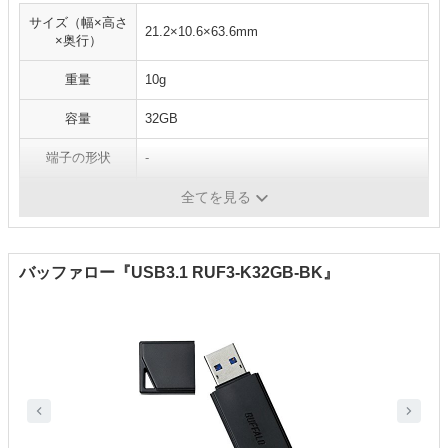
サイズ（幅×高さ
21.2×10.6×63.6mm
×奥行）
重量
10g
容量
32GB
端子の形状
‐
USBの規格
USB3.1 （Gen1）
全てを見る
バッファロー『USB3.1 RUF3-K32GB-BK』