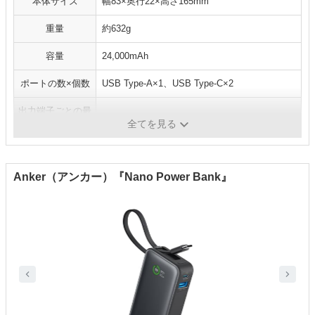
本体サイズ
幅83×奥行22×高さ165mm
重量
約632g
容量
24,000mAh
ポートの数×個数
USB Type-A×1、USB Type-C×2
出力端子ごとの最
USB Type-A：3A、USB Type-C：5A
大出力
全てを見る
Anker（アンカー）『Nano Power Bank』