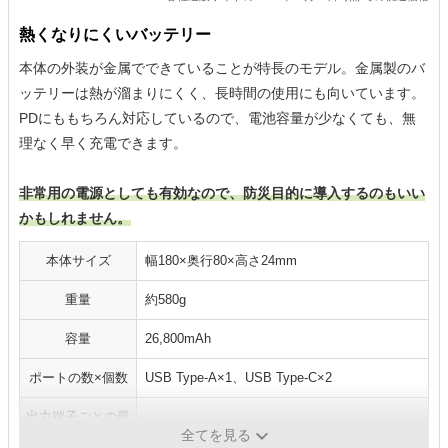
熱くなりにくいバッテリー
本体の外装が金属でできていることが特長のモデル。金属製のバ
ッテリーは熱が溜まりにくく、長時間の使用にも向いています。
PDにももちろん対応しているので、電池容量が少なくても、無
理なく早く充電できます。
非常用の電源としても有効なので、防災目的に導入するのもいい
かもしれません。
本体サイズ
幅180×奥行80×高さ24mm
重量
約580g
容量
26,800mAh
ポートの数×個数
USB Type-A×1、USB Type-C×2
出力端子ごとの最
USB Type-A：3A、USB Type-C：3A
大出力
全てを見る