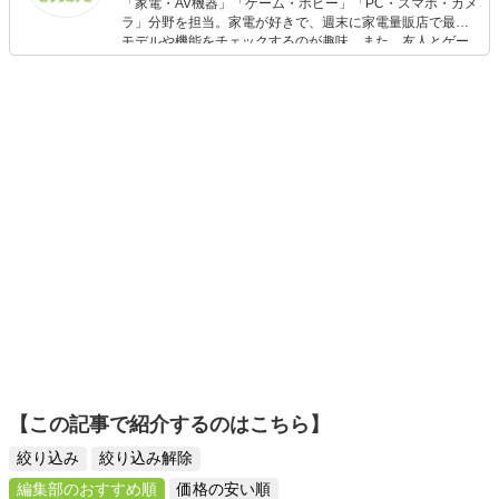
「家電・AV機器」「ゲーム・ホビー」「PC・スマホ・カメ
ラ」分野を担当。家電が好きで、週末に家電量販店で最新
モデルや機能をチェックするのが趣味。また、友人とゲー
ムを楽しみながら、新作タイトルやイベント情報もいち早
くキャッチ。記事を通して、生活の質を底上げしてくれる
スタイリッシュで使いやすい家電や、みんなで楽しめるゲ
ームを発信していきます！
【この記事で紹介するのはこちら】
絞り込み
絞り込み解除
編集部のおすすめ順
価格の安い順