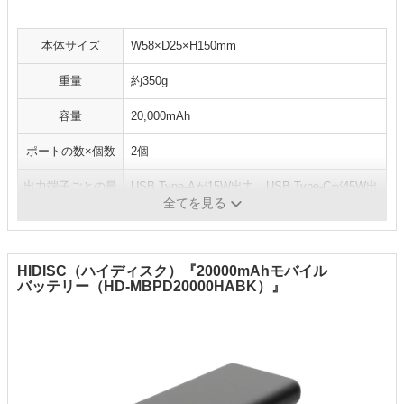
本体サイズ
W58×D25×H150mm
重量
約350g
容量
20,000mAh
ポートの数×個数
2個
出力端子ごとの最
USB Type-Aが15W出力、USB Type-Cが45W出
大出力
力、PD対応ならMAX60W
全てを見る
HIDISC（ハイディスク）『20000mAhモバイル
バッテリー（HD-MBPD20000HABK）』