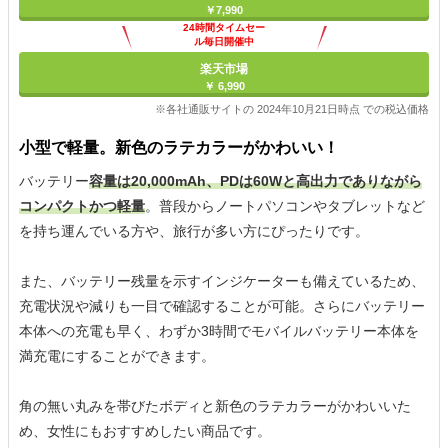
￥7,990
24時間タイムセー
ル毎日開催中
楽天市場
￥ 6,990
※各社通販サイトの 2024年10月21日時点 での税込価格
小型で軽量。新色のラテカラーがかわいい！
バッテリー
容量は20,000mAh、PDは60Wと高出力でありながら
コンパクトかつ軽量
。普段からノートパソコンやタブレットなど
を持ち運んでいる方や、旅行が多い方にぴったりです。
また、バッテリー残量を示すインジケーターも備えているため、
充電状況や減りも一目で確認することが可能。さらにバッテリー
本体への充電も早く、わずか3時間でモバイルバッテリー本体を
満充電にすることができます。
角の無い丸みを帯びたボディと新色のラテカラーがかわいいた
め、女性にもおすすめしたい商品です。