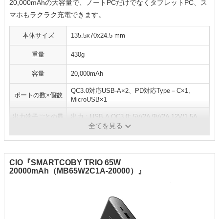
20,000mAhの大容量で、ノートPCだけでなくタブレットPC、ス
マホもラクラク充電できます。
本体サイズ
135.5x70x24.5 mm
重量
430g
容量
20,000mAh
QC3.0対応USB-A×2、PD対応Type－C×1、
ポートの数×個数
MicroUSB×1
出力端子ごとの最
出力：USB-A QC3.0: 5V/2A 9V/2A 12V/1.5A
大出力
Type-C PD: 5V/3A 9V/2A 12V
全てを見る
CIO『SMARTCOBY TRIO 65W
20000mAh（MB65W2C1A-20000）』