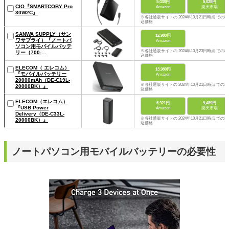
5,038円
5,038円
CIO『SMARTCOBY Pro
Amazon
楽天市場
30W2C』
※各社通販サイトの 2024年10月21日時点 での税
込価格
SANWA SUPPLY（サン
12,980円
ワサプライ）『ノートパ
Amazon
ソコン用モバイルバッテ
※各社通販サイトの 2024年10月23日時点 での税
リー（700-
込価格
BTL033BK）』
ELECOM（ エレコム）
13,980円
『モバイルバッテリー
Amazon
20000mAh（DE-C19L-
※各社通販サイトの 2024年10月21日時点 での税
20000BK）』
込価格
ELECOM（エレコム）
6,921円
9,489円
『USB Power
Amazon
楽天市場
Delivery（DE-C33L-
※各社通販サイトの 2024年10月21日時点 での税
20000BK）』
込価格
ノートパソコン用モバイルバッテリーの必要性