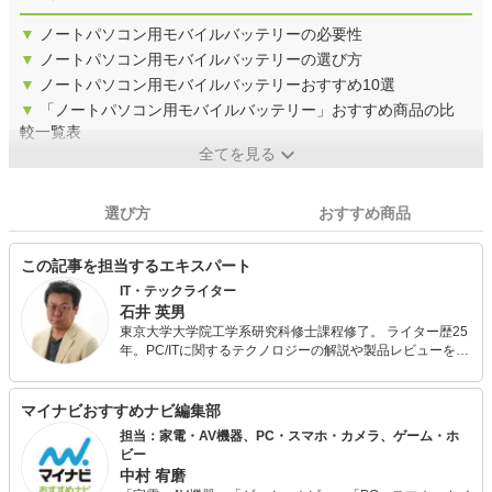
▼
ノートパソコン用モバイルバッテリーの必要性
▼
ノートパソコン用モバイルバッテリーの選び方
▼
ノートパソコン用モバイルバッテリーおすすめ10選
▼
「ノートパソコン用モバイルバッテリー」おすすめ商品の比
較一覧表
全てを見る
選び方
おすすめ商品
この記事を担当するエキスパート
IT・テックライター
石井 英男
東京大学大学院工学系研究科修士課程修了。 ライター歴25
年。PC/ITに関するテクノロジーの解説や製品レビューを得
意とする。 最近は、STEM教育や3DプリンターやCNCを初
めとするデジタルファブリケーションに興味を持ち、積極
的に取材や記事執筆を行っている。 また、子どもへのプロ
マイナビおすすめナビ編集部
グラミング教育にも関心があり、CoderDojo守谷のメンタ
担当：家電・AV機器、PC・スマホ・カメラ、ゲーム・ホ
ーを務めている。
ビー
中村 宥磨