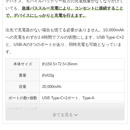
デバイス、モバイルバッテリー双方の充電残量がなくなりかけて
いても、
急速パススルー充電により、コンセントに接続すること
で、デバイスにしっかりと充電を行えます。
出先で充電器がない場合も慌てる必要がありません。10,000mAh
への充電をわずか1.6時間でフルの状態にします。USB Type-C×2
と、USB-Aの3つのポートがあり、同時充電も可能となっていま
す。
本体サイズ
約150.5×72.5×26mm
重量
約410g
容量
20,000mAh
ポートの数×個数
USB Type-C×2ポート、Type-A
出力端子ごとの最
USB Type-C：合計95W、Type-A：12W
大出力
全てを見る