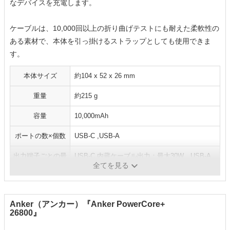
なデバイスを充電します。
ケーブルは、10,000回以上の折り曲げテストにも耐えた柔軟性の
ある素材で、本体を引っ掛けるストラップとしても使用できま
す。
本体サイズ
約104 x 52 x 26 mm
重量
約215 g
容量
10,000mAh
ポートの数×個数
USB-C ,USB-A
出力端子ごとの最
USB-C 内蔵ケーブル出力：最大30W、USB-A
大出力
：最大22.5W
全てを見る
Anker（アンカー）『Anker PowerCore+
26800』