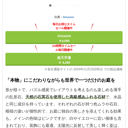
出典：
Amazon
毎日お得なタイム
セール開催中
Amazon
￥4,090
24時間タイムセー
ル毎日開催中
楽天市場
￥ 4,290
※各社通販サイトの 2024年11月19日時点 での税込価格
「本物」にこだわりながらも世界で一つだけのお庭を
形が様々で、パズル感覚でレイアウトを考えるのも楽しめる薄手
の乱形石。
天然の石英石を使用した高級感あふれる石材
で、水晶
と同じ成分を持っています。それぞれの石が持つ色ムラや石目、
模様の違いが個性的で、お庭に独自の美しさを添えてくれる効果
も。メインの色味はピンクですが、白やイエローに近い個体も含
まれており、装飾にも最適。太陽光に反射して美しく輝く姿は、