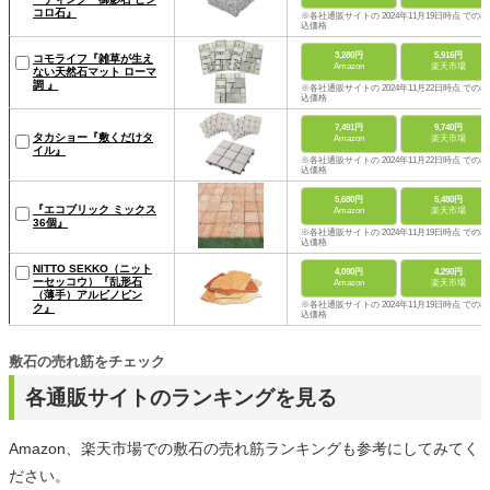
コロ石』
※各社通販サイトの 2024年11月19日時点 での税
込価格
3,280円
5,916円
コモライフ『雑草が生え
Amazon
楽天市場
ない天然石マット ローマ
調 』
※各社通販サイトの 2024年11月22日時点 での税
込価格
7,491円
9,740円
タカショー『敷くだけタ
Amazon
楽天市場
イル』
※各社通販サイトの 2024年11月22日時点 での税
込価格
5,680円
5,480円
『エコブリック ミックス
Amazon
楽天市場
36個』
※各社通販サイトの 2024年11月19日時点 での税
込価格
NITTO SEKKO（ニット
4,090円
4,290円
ーセッコウ）『乱形石
Amazon
楽天市場
（薄手）アルビノピン
※各社通販サイトの 2024年11月19日時点 での税
ク』
込価格
敷石の売れ筋をチェック
各通販サイトのランキングを見る
Amazon、楽天市場での敷石の売れ筋ランキングも参考にしてみてく
ださい。