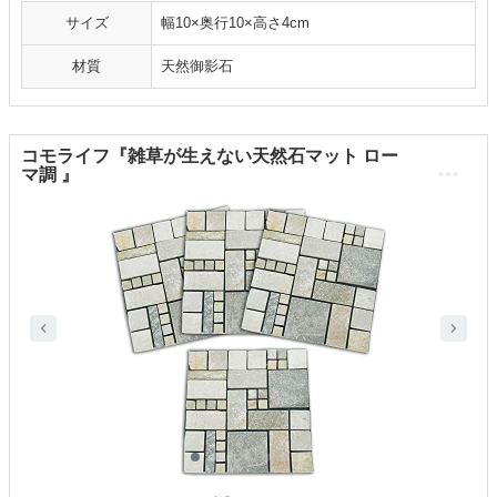
サイズ
幅10×奥行10×高さ4cm
材質
天然御影石
コモライフ『雑草が生えない天然石マット ロー
マ調 』