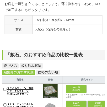
お庭を一層引き立てることでしょう。薄く割れやすいため、DIY
で加工するにもピッタリです。
サイズ
0.5平米分：厚さ約7～13mm
材質
天然石（石英石の乱形石）
「敷石」のおすすめ商品の比較一覧表
絞り込み
絞り込み解除
編集部のおすすめ順
価格の安い順
商品名
画像
購入サイト
45,800円
スタイルストーン『自然
楽天市場
石サークルストーン
1120mmスクエア』
※各社通販サイトの 2024年11月19日時点 での税
込価格
2,080円
1,980円
インターナショナルトレ
Amazon
楽天市場
ーディング『御影石 ピン