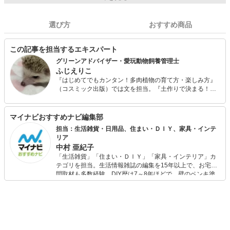
選び方
おすすめ商品
この記事を担当するエキスパート
グリーンアドバイザー・愛玩動物飼養管理士
ふじえりこ
『はじめてでもカンタン！多肉植物の育て方・楽しみ方』
（コスミック出版）では文を担当。『土作りで決まる！と
びきりおいしい野菜の作り方』（ブティック社）『ベラン
ダ菜園 おいしい野菜づくりのポイント70』（メイツ出版）
では監修＆執筆。『趣味の山野草』、エバーグリーンなど
マイナビおすすめナビ編集部
で連載執筆中。 豪華客船飛鳥のクルーズ講師、園芸教室
担当：生活雑貨・日用品、住まい・ＤＩＹ、家具・インテ
Ceresを主宰するほか、都内植木市の園芸相談員歴20年以
リア
上。また、産業安全保健エキスパート、理科支援員・コー
中村 亜紀子
ディネーター・アドバイザーの経歴を活かし『生き物たち
「生活雑貨」「住まい・ＤＩＹ」「家具・インテリア」カ
のひみつ』（NHK）などのキッズライターとしての顔も持
テゴリを担当。生活情報雑誌の編集を15年以上で、お宅訪
つ。 映画、漫画、健康分野にも精通し各種ライティング実
問取材も多数経験。DIY歴は7～8年ほどで、壁のペンキ塗
績があるほか、『愛犬の選び方・飼い方・健康管理（主婦
りや壁紙チェンジなどもチャレンジ済み。初心者でもモノ
の友）』では取材ライターとしての実績あり。 多種多様、
選びがしやすい記事をお届けします！
動物園の爬虫類館の植物管理経験も。植物はハーブを中心
に、野菜、作物、多肉植物を栽培中。ハーブコーディネー
ター、植物文様研究家としても活動している。 ほかにも撮
影現場のインテリアを手がける撮影インテリアコーディネ
ーターとしても活動しており、植物を中心に現場を明るく