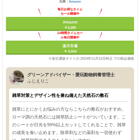
出典：
Amazon
毎日お得なタイム
セール開催中
Amazon
￥3,280
24時間タイムセー
ル毎日開催中
楽天市場
￥ 5,916
※各社通販サイトの 2024年11月22日時点 での税込価格
グリーンアドバイザー・愛玩動物飼養管理士
ふじえりこ
雑草対策とデザイン性を兼ね備えた天然石の敷石
雑草にとにかくお悩みの方ならこちらの敷石がおすすめ。
ローマ調の天然石には雑草防止シートがついています。こ
のシートが日光を99%以上カットしてくれることで、雑草
の成長を食い止めます。除草剤などの薬剤を一切使わず