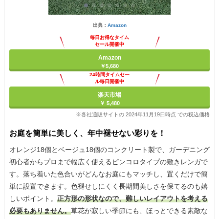
出典：
Amazon
毎日お得なタイム
セール開催中
Amazon
￥5,680
24時間タイムセー
ル毎日開催中
楽天市場
￥ 5,480
※各社通販サイトの 2024年11月19日時点 での税込価格
お庭を簡単に美しく、年中褪せない彩りを！
オレンジ18個とベージュ18個のコンクリート製で、ガーデニング
初心者からプロまで幅広く使えるピンコロタイプの敷きレンガで
す。落ち着いた色合いがどんなお庭にもマッチし、置くだけで簡
単に設置できます。色褪せしにくく長期間美しさを保てるのも嬉
しいポイント。
正方形の形状なので、難しいレイアウトを考える
必要もありません。
草花が寂しい季節にも、ほっとできる素敵な