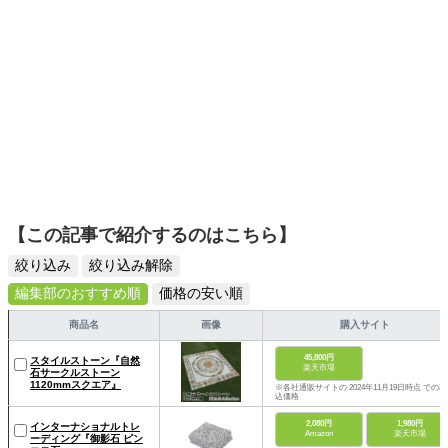
彩るエキスパートでもある。
【この記事で紹介するのはこちら】
絞り込み
絞り込み解除
編集部のおすすめ順
価格の安い順
商品名
画像
購入サイト
45,800円
スタイルストーン『自然
楽天市場
石サークルストーン
1120mmスクエア』
※各社通販サイトの 2024年11月19日時点 での税
込価格
2,080円
1,980円
インターナショナルトレ
Amazon
楽天市場
ーディング『御影石 ピン