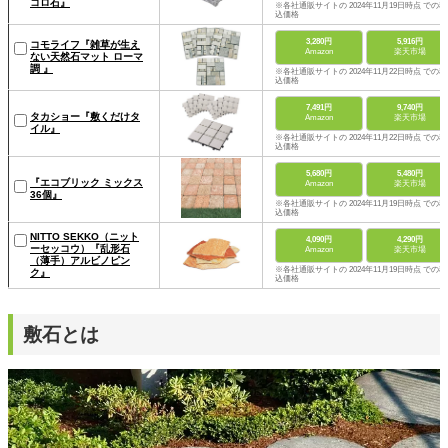
コロ石』
※各社通販サイトの 2024年11月19日時点 での税
込価格
3,280円
5,916円
コモライフ『雑草が生え
Amazon
楽天市場
ない天然石マット ローマ
調 』
※各社通販サイトの 2024年11月22日時点 での税
込価格
7,491円
9,740円
タカショー『敷くだけタ
Amazon
楽天市場
イル』
※各社通販サイトの 2024年11月22日時点 での税
込価格
5,680円
5,480円
『エコブリック ミックス
Amazon
楽天市場
36個』
※各社通販サイトの 2024年11月19日時点 での税
込価格
NITTO SEKKO（ニット
4,090円
4,290円
ーセッコウ）『乱形石
Amazon
楽天市場
（薄手）アルビノピン
※各社通販サイトの 2024年11月19日時点 での税
ク』
込価格
敷石とは