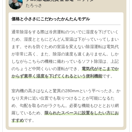
たろっさ
価格と小ささにこだわったかんたんモデル
通常除湿をする際は冷房運転のついでに湿度を下げていく
ため、湿度とともにどんどん室温は下がっていってしまい
ます。それを防ぐための室温を変えない除湿運転は電気代
が非常に高く、また、除湿の速度も速くありません。しか
しながらこちらの機種に備わっているソフト除湿は、上記
のちょうど中間くらいの運転ができ、
電気代がそこまでか
からず素早く湿度を下げてくれるという便利機能
です。
室内機の高さはなんと驚異の280mmという平べったさ。か
なり天井に近い位置でも取りつけることが可能になるた
め、勾配を取るのがラクちん。必要な機能もひととおり網
羅しているため、
限られたスペースに設置をしたい方にお
すすめ
です。