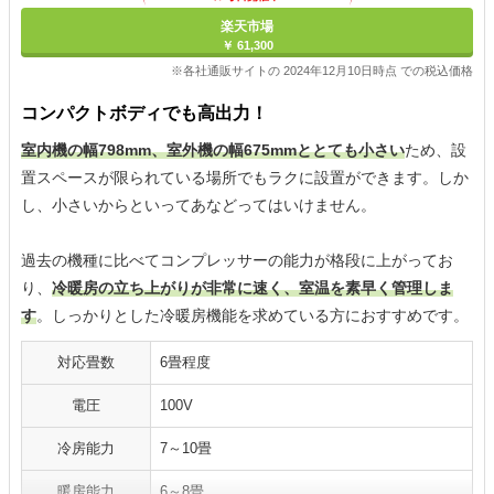
楽天市場
￥ 61,300
※各社通販サイトの 2024年12月10日時点 での税込価格
コンパクトボディでも高出力！
室内機の幅798mm、室外機の幅675mmととても小さい
ため、設
置スペースが限られている場所でもラクに設置ができます。しか
し、小さいからといってあなどってはいけません。
過去の機種に比べてコンプレッサーの能力が格段に上がってお
り、
冷暖房の立ち上がりが非常に速く、室温を素早く管理しま
す
。しっかりとした冷暖房機能を求めている方におすすめです。
対応畳数
6畳程度
電圧
100V
冷房能力
7～10畳
暖房能力
6～8畳