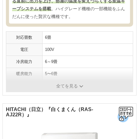
る直前に出力を上げ、部屋の温度を変えづらくする室温キ
ープシステムを搭載
。ハイグレード機種の一部機能をふん
だんに使った贅沢な機種です。
対応畳数
6畳
電圧
100V
冷房能力
6～9畳
暖房能力
5〜6畳
消費電力
冷房：655W、暖房：470W
全てを見る
HITACHI（日立）『白くまくん（RAS-
AJ22R）』