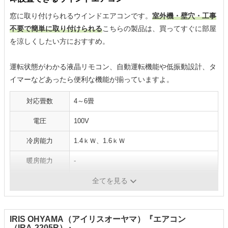
窓に取り付けられるウインドエアコンです。
室外機・壁穴・工事
不要で簡単に取り付けられる
こちらの製品は、買ってすぐに部屋
を涼しくしたい方におすすめ。
運転状態がわかる液晶リモコン、自動運転機能や低振動設計、タ
イマーなどあったら便利な機能が揃っていますよ。
対応畳数
4～6畳
電圧
100V
冷房能力
1.4ｋＷ、1.6ｋＷ
暖房能力
-
消費電力
50Hz：550Ｗ、60Hz：635Ｗ
全てを見る
IRIS OHYAMA（アイリスオーヤマ）『エアコン
（IRA-2205R）』