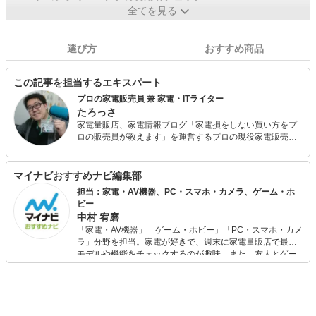
全てを見る
選び方
おすすめ商品
この記事を担当するエキスパート
プロの家電販売員 兼 家電・ITライター
たろっさ
家電量販店、家電情報ブログ「家電損をしない買い方をプ
ロの販売員が教えます」を運営するプロの現役家電販売
員。 学生時代から家電に対する並々ならぬ興味を持ち、ア
ルバイトを経てそのまま家電量販店の道へと進んで15年
弱。 個人で年間2億円を売り上げ、数々の法人内コンテス
マイナビおすすめナビ編集部
ト等で表彰された経験を持っています。 家電アドバイザー
担当：家電・AV機器、PC・スマホ・カメラ、ゲーム・ホ
の資格を有し、家電と名の付く物全てに精通しています。
ビー
家電で分からないことはありません。 現在は家電ライター
中村 宥磨
の業務も通して「全ての人が平等に良い家電に巡り会える
「家電・AV機器」「ゲーム・ホビー」「PC・スマホ・カメ
機会の提供」に尽力しています。
ラ」分野を担当。家電が好きで、週末に家電量販店で最新
モデルや機能をチェックするのが趣味。また、友人とゲー
ムを楽しみながら、新作タイトルやイベント情報もいち早
くキャッチ。記事を通して、生活の質を底上げしてくれる
スタイリッシュで使いやすい家電や、みんなで楽しめるゲ
ームを発信していきます！