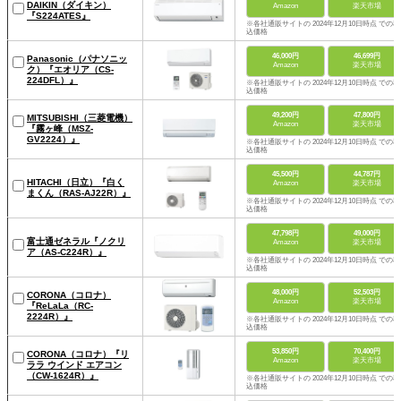
DAIKIN（ダイキン）
Amazon
楽天市場
『S224ATES』
※各社通販サイトの 2024年12月10日時点 での税
込価格
46,000円
46,699円
Panasonic（パナソニッ
Amazon
楽天市場
ク）『エオリア（CS-
224DFL）』
※各社通販サイトの 2024年12月10日時点 での税
込価格
49,200円
47,800円
MITSUBISHI（三菱電機）
Amazon
楽天市場
『霧ヶ峰（MSZ-
GV2224）』
※各社通販サイトの 2024年12月10日時点 での税
込価格
45,500円
44,787円
HITACHI（日立）『白く
Amazon
楽天市場
まくん（RAS-AJ22R）』
※各社通販サイトの 2024年12月10日時点 での税
込価格
47,798円
49,000円
富士通ゼネラル『ノクリ
Amazon
楽天市場
ア（AS-C224R）』
※各社通販サイトの 2024年12月10日時点 での税
込価格
48,000円
52,503円
CORONA（コロナ）
Amazon
楽天市場
『ReLaLa（RC-
2224R）』
※各社通販サイトの 2024年12月10日時点 での税
込価格
53,850円
70,400円
CORONA（コロナ）『リ
Amazon
楽天市場
ララ ウインド エアコン
（CW-1624R）』
※各社通販サイトの 2024年12月10日時点 での税
込価格