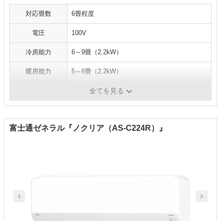
対応畳数
6畳程度
電圧
100V
冷房能力
6～9畳（2.2kW）
暖房能力
5～6畳（2.2kW）
消費電力
冷房：635W、暖房：470W
全てを見る
富士通ゼネラル『ノクリア（AS-C224R）』