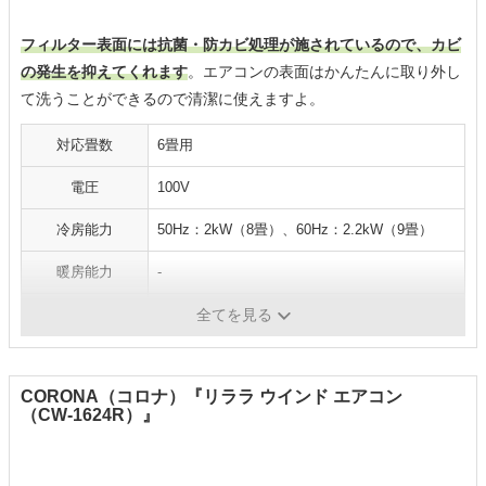
フィルター表面には抗菌・防カビ処理が施されているので、カビ
の発生を抑えてくれます
。エアコンの表面はかんたんに取り外し
て洗うことができるので清潔に使えますよ。
対応畳数
6畳用
電圧
100V
冷房能力
50Hz：2kW（8畳）、60Hz：2.2kW（9畳）
暖房能力
-
消費電力
50Hz：595W/60Hz：720W
全てを見る
CORONA（コロナ）『リララ ウインド エアコン
（CW-1624R）』