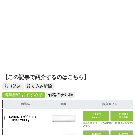
【この記事で紹介するのはこちら】
絞り込み
絞り込み解除
編集部のおすすめ順
価格の安い順
商品名
画像
購入サイト
63,400円
61,300円
DAIKIN（ダイキン）
Amazon
楽天市場
『S254ATES』
※各社通販サイトの 2024年12月10日時点 での税
込価格
54,340円
54,000円