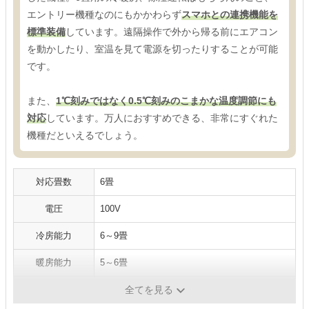
エントリー機種なのにもかかわらず
スマホとの連携機能を
標準装備
しています。遠隔操作で外から帰る前にエアコン
を動かしたり、室温を見て電源を切ったりすることが可能
です。
また、
1℃刻みではなく0.5℃刻みのこまかな温度調節にも
対応
しています。万人におすすめできる、非常にすぐれた
機種だといえるでしょう。
対応畳数
6畳
電圧
100V
冷房能力
6～9畳
暖房能力
5～6畳
消費電力
冷房：635W、暖房：470W
全てを見る