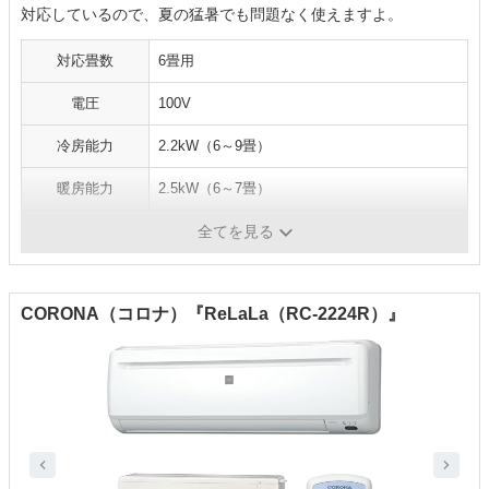
対応しているので、夏の猛暑でも問題なく使えますよ。
対応畳数
6畳用
電圧
100V
冷房能力
2.2kW（6～9畳）
暖房能力
2.5kW（6～7畳）
消費電力
冷房：595W、暖房：575W
全てを見る
CORONA（コロナ）『ReLaLa（RC-2224R）』