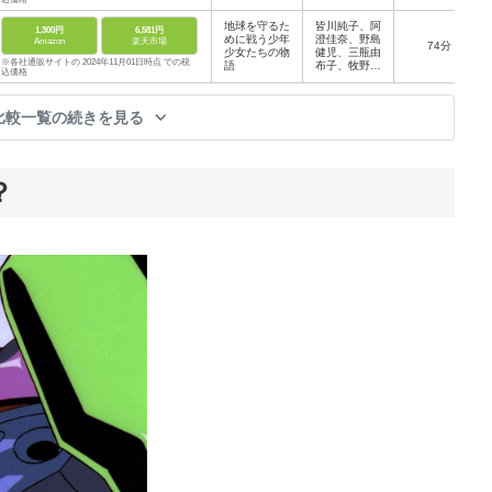
地球を守るた
皆川純子、阿
1,300円
6,581円
めに戦う少年
澄佳奈、野島
Amazon
楽天市場
74分
少女たちの物
健児、三瓶由
※各社通販サイトの 2024年11月01日時点 での税
語
布子、牧野由
込価格
依
比較一覧の続きを見る
？