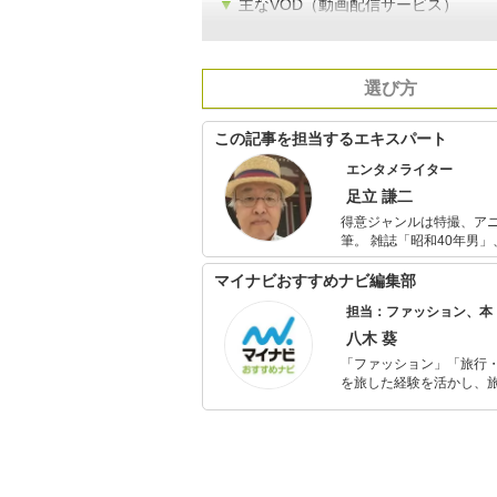
▼
主なVOD（動画配信サービス）
選び方
この記事を担当するエキスパート
エンタメライター
足立 謙二
得意ジャンルは特撮、ア
筆。 雑誌「昭和40年男」、ねとらぼ、各種書評サイトなどの媒体で活動中。1966年生まれ。 さいた
ま市出身。通信社で経済
マイナビおすすめナビ編集部
担当：ファッション、本
八木 葵
「ファッション」「旅行・
を旅した経験を活かし、
ョップでの販売経験もあ
を提案します。本や映画
ではそんな視点から選ん