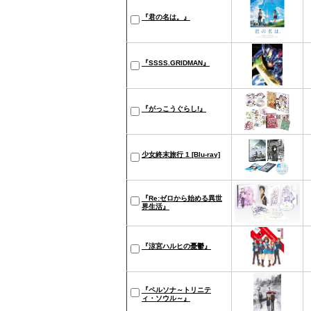
『君の名は。』
『SSSS.GRIDMAN』
『がっこうぐらし!』
少女終末旅行 1 [Blu-ray]
『Re:ゼロから始める異世
界生活』
『涼宮ハルヒの憂鬱』
『ペルソナ～トリニテ
ィ・ソウル～』