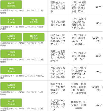
国民的大ヒッ
（声）神木隆
4,847円
トとなったセ
之介, 上白石
楽天市場
107分
カイ系の決定
萌音, 長澤ま
※各社通販サイトの 2024年11月01日時点 での税
版
さみ, 市原悦
込価格
子, 成田凌
など
（声）広瀬裕
2,704円
7,480円
円谷プロの特
也, 緑川光,
Amazon
楽天市場
68分
撮をアニメ化
斉藤壮馬, 宮
※各社通販サイトの 2024年11月01日時点 での税
本侑芽, 上田
込価格
麗奈 など
ゆるふわ日常
（声）水瀬い
14,800円
11,575円
系＆ホラーの
のり, 小澤亜
576分（全4
Amazon
楽天市場
不思議なミス
李, M・A・
枚）
※各社通販サイトの 2024年11月01日時点 での税
マッチ
O, 高橋李依,
込価格
茅野愛衣 な
ど
荒廃した世界
11,897円
（声）水瀬い
を行く凸凹少
Amazon
のり, 久保ユ
100分
女コンビの奇
リカ など
※各社通販サイトの 2024年11月01日時点 での税
妙な旅
込価格
死に戻りを繰
（声）小林裕
704円
り返し生きる
介, 高橋李依,
Amazon
75分
ためにもがく
赤﨑千夏, 水
※各社通販サイトの 2024年11月5日時点 での税込
主人公に感動
瀬いのり, 村
価格
川梨衣, 鈴木
このみ, MYT
斬新なストー
平野綾、杉田
14,790円
H & ROID
リーが魅力の
智和、茅原実
650分（全8
Amazon
など
学園セカイ系
里、後藤邑
枚）
※各社通販サイトの 2024年11月01日時点 での税
アニメ
子、小野大輔
込価格
大人気ゲーム
3,811円
岡本信彦、子
を原案にした
Amazon
安武人、沢城
47分
オリジナルア
みゆき
※各社通販サイトの 2024年11月01日時点 での税
ニメ
込価格