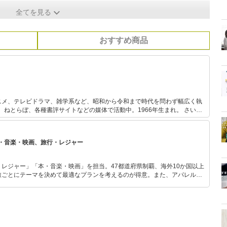
全てを見る
おすすめ商品
ニメ、テレビドラマ、雑学系など、昭和から令和まで時代を問わず幅広く執
記者などを経てフリー。ウルトラ検定2級。
・音楽・映画、旅行・レジャー
レジャー」「本・音楽・映画」を担当。47都道府県制覇、海外10か国以上
旅ごとにテーマを決めて最適なプランを考えるのが得意。また、アパレルシ
り。誰でも手軽に楽しめるプチプラとトレンドを取り入れたコーディネート
から受けたインスピレーションを日常や仕事に活かすことを大切にし、記事
だおすすめ作品やアイテムを紹介します。