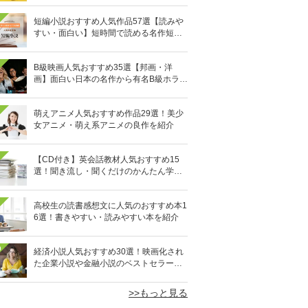
短編小説おすすめ人気作品57選【読みや
すい・面白い】短時間で読める名作短編
集を紹介
B級映画人気おすすめ35選【邦画・洋
画】面白い日本の名作から有名B級ホラー
まで
萌えアニメ人気おすすめ作品29選！美少
女アニメ・萌え系アニメの良作を紹介
【CD付き】英会話教材人気おすすめ15
選！聞き流し・聞くだけのかんたん学習
も
高校生の読書感想文に人気のおすすめ本1
6選！書きやすい・読みやすい本を紹介
0
経済小説人気おすすめ30選！映画化され
た企業小説や金融小説のベストセラーを
厳選
>>もっと見る