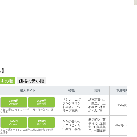
ら】
すすめ順
価格の安い順
購入サイト
特徴
出演
本編時間
『シン・エヴ
緒方恵美, 山
14,991円
16,909円
ァンゲリオン
口由里子, 三
Amazon
楽天市場
15時間
劇場版』でシ
石琴乃, 林原
※各社通販サイトの 2024年11月01日時点 での税
リーズ完結
めぐみ, 宮村
込価格
優子
新房昭之, 蒼
4,977円
6,949円
ただの美少女
樹うめ, 虚淵
Amazon
楽天市場
アニメじゃな
4時間43分
玄, 加藤英美
い奥深い作品
※各社通販サイトの 2024年11月01日時点 での税
里, 岸田隆宏
込価格