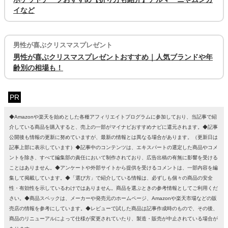
イなど
男性が喜ぶクリスマスプレゼント
男性が喜ぶクリスマスプレゼントおすすめ｜人気ブランドや年
齢別の相場も！
PR
◆Amazonや楽天を始めとした各種アフィリエイトプログラムに参加しており、当記事で紹
介している商品を購入すると、売上の一部がマイナビおすすめナビに還元されます。◆記事
公開後も情報の更新に努めていますが、最新の情報とは異なる場合があります。（更新日は
記事上部に表示しています）◆記事中のコンテンツは、エキスパートの選定した商品やコメ
ントを除き、すべて編集部の責任において制作されており、広告出稿の有無に影響を受ける
ことはありません。◆アンケートや外部サイトから提供を受けるコメントは、一部内容を編
集して掲載しています。◆「選び方」で紹介している情報は、必ずしも個々の商品の安全
性・有効性を示しているわけではありません。商品を選ぶときの参考情報としてご利用くだ
さい。◆商品スペックは、メーカーや発売元のホームページ、Amazonや楽天市場などの販
売店の情報を参考にしています。◆レビューで試した商品は記事作成時のもので、その後、
商品のリニューアルによって仕様が変更されていたり、製造・販売が中止されている場合が