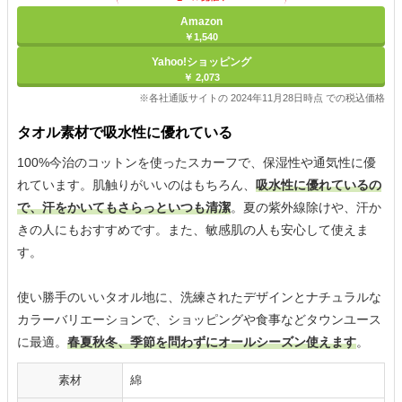
Amazon
￥1,540
Yahoo!ショッピング
￥ 2,073
※各社通販サイトの 2024年11月28日時点 での税込価格
タオル素材で吸水性に優れている
100%今治のコットンを使ったスカーフで、保湿性や通気性に優
れています。肌触りがいいのはもちろん、
吸水性に優れているの
で、汗をかいてもさらっといつも清潔
。夏の紫外線除けや、汗か
きの人にもおすすめです。また、敏感肌の人も安心して使えま
す。
使い勝手のいいタオル地に、洗練されたデザインとナチュラルな
カラーバリエーションで、ショッピングや食事などタウンユース
に最適。
春夏秋冬、季節を問わずにオールシーズン使えます
。
素材
綿