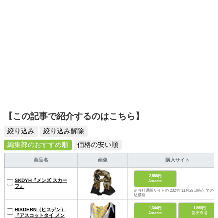
【この記事で紹介するのはこちら】
絞り込み
絞り込み解除
編集部のおすすめ順
価格の安い順
商品名
画像
購入サイト
2,566円
SKDYH『メンズ スカー
Amazon
フ』
※各社通販サイトの 2024年11月28日時点 での税
込価格
1,344円
1,860円
HISDERN（ヒスデン）
Amazon
楽天市場
『アスコットタイ メン