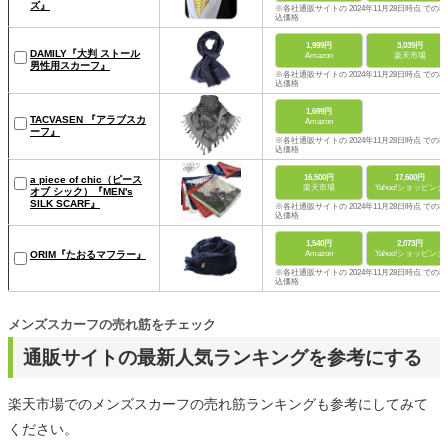
ズ』
※各社通販サイトの 2024年11月28日時点 での税
込価格
1,999円
3,039円
DAMILY『大判 ストール
Amazon
楽天市場
男性用スカーフ』
※各社通販サイトの 2024年11月28日時点 での税
込価格
1,699円
TACVASEN 『アラブスカ
Amazon
ーフ』
※各社通販サイトの 2024年11月28日時点 での税
込価格
16,500円
17,600円
a piece of chic（ピース
楽天市場
Yahoo!ショッピング
オブ シック）『MEN's
SILK SCARF』
※各社通販サイトの 2024年11月28日時点 での税
込価格
1,540円
2,073円
Amazon
Yahoo!ショッピング
ORIM『たおるマフラー』
※各社通販サイトの 2024年11月28日時点 での税
込価格
メンズスカーフの売れ筋をチェック
通販サイトの最新人気ランキングを参考にする
楽天市場でのメンズスカーフの売れ筋ランキングも参考にしてみて
ください。