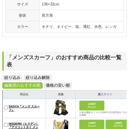
サイズ
136×32cm
形状
長方形
カラー
キナリ、ネイビー、鼠、薄紅、水色、レンガ
「メンズスカーフ」のおすすめ商品の比較一覧
表
絞り込み
絞り込み解除
編集部のおすすめ順
価格の安い順
商品名
画像
購入サイト
2,566円
SKDYH『メンズ スカー
Amazon
フ』
※各社通販サイトの 2024年11月28日時点 での税
込価格
1,344円
1,860円
HISDERN（ヒスデン）
Amazon
楽天市場
『アスコットタイ メン