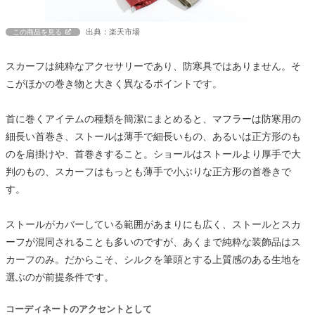
出典：楽天市場
この商品を見る
スカーフは純粋なアクセサリーであり、防寒具ではありません。そ
こがほかの巻き物と大きく異なるポイントです。
首に巻くアイテムの種類を簡潔にまとめると、マフラーは防寒用の
細長い首巻き、ストールは薄手で細長いもの、あるいは正方形のも
のを肩掛けや、首巻きすること。ショールはストールより厚手で大
判のもの、スカーフはもっとも薄手で小ぶりな正方形の首巻きで
す。
ストールがカバーしている範囲があまりにも広く、ストールとスカ
ーフが混同されることも多いのですが、あくまで純粋な装飾品はス
カーフのみ。だからこそ、シルクを筆頭とする上質感のある生地を
選ぶのが前提条件です。
コーディネートのアクセントとして