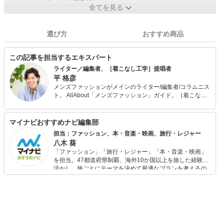
全てを見る
選び方
おすすめ商品
この記事を担当するエキスパート
ライター／編集者、［着こなし工学］提唱者
平 格彦
メンズファッションがメインのライター/編集者/コラムニス
ト。 AllAbout「メンズファッション」ガイド。［着こなし
工学］提唱者。 また、メンサ (JAPAN MENSA) 会員。野菜
ソムリエの資格も保有。 出版社から独立後、70ほどのメデ
ィアに関わり、客観的、横断的、俯瞰的なファッション分
マイナビおすすめナビ編集部
析を得意とする。そんな視点を活かした［着こなし工学］
担当：ファッション、本・音楽・映画、旅行・レジャー
を構築中。 また、ライター向けのコミュニティを「DMMオ
八木 葵
ンラインサロン」で運営中。 最近の「マイナビおすすめナ
「ファッション」「旅行・レジャー」「本・音楽・映画」
ビ」の記事においては、商品選びのアドバイスなど、監修
を担当。47都道府県制覇、海外10か国以上を旅した経験を
者として携わる。
活かし、旅ごとにテーマを決めて最適なプランを考えるの
が得意。また、アパレルショップでの販売経験もあり。誰
でも手軽に楽しめるプチプラとトレンドを取り入れたコー
ディネートを提案します。本や映画から受けたインスピレ
ーションを日常や仕事に活かすことを大切にし、記事では
そんな視点から選んだおすすめ作品やアイテムを紹介しま
す。