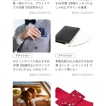
選！海やプール、アウトドア
すめ30選【荷物スッキリ】お
で大活躍【完全防水も】
しゃれなデザインを厳選
更新日:2026/07/03
更新日:2026/06/25
ファッション
ファッション
ポケットチーフ人気おすすめ
革製名刺入れ人気おすすめ18
10選【結婚式などのスーツス
選【メンズ・レディース】プ
タイルに】おしゃれなリネン
レゼント用にも！
も
更新日:2026/06/23
更新日:2026/06/23