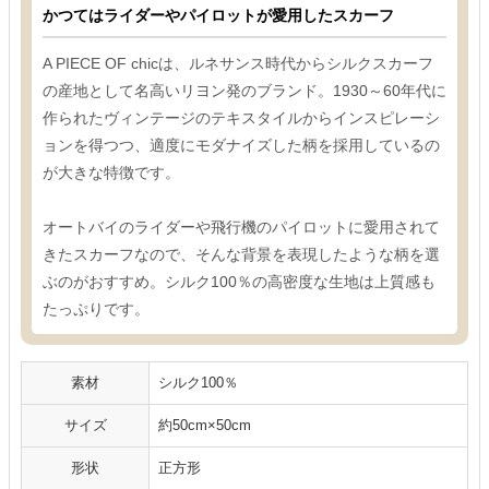
かつてはライダーやパイロットが愛用したスカーフ
A PIECE OF chicは、ルネサンス時代からシルクスカーフ
の産地として名高いリヨン発のブランド。1930～60年代に
作られたヴィンテージのテキスタイルからインスピレーシ
ョンを得つつ、適度にモダナイズした柄を採用しているの
が大きな特徴です。
オートバイのライダーや飛行機のパイロットに愛用されて
きたスカーフなので、そんな背景を表現したような柄を選
ぶのがおすすめ。シルク100％の高密度な生地は上質感も
たっぷりです。
素材
シルク100％
サイズ
約50cm×50cm
形状
正方形