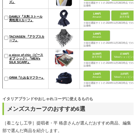
ズ』
※各社通販サイトの 2024年11月28日時点 での税
込価格
1,999円
3,039円
DAMILY『大判 ストール
Amazon
楽天市場
男性用スカーフ』
※各社通販サイトの 2024年11月28日時点 での税
込価格
1,699円
TACVASEN 『アラブスカ
Amazon
ーフ』
※各社通販サイトの 2024年11月28日時点 での税
込価格
16,500円
17,600円
a piece of chic（ピース
楽天市場
Yahoo!ショッピング
オブ シック）『MEN's
SILK SCARF』
※各社通販サイトの 2024年11月28日時点 での税
込価格
1,540円
2,073円
Amazon
Yahoo!ショッピング
ORIM『たおるマフラー』
※各社通販サイトの 2024年11月28日時点 での税
込価格
イタリアブランドやおしゃれコーデに使えるものも
メンズスカーフのおすすめ6選
［着こなし工学］提唱者・平 格彦さんが選んだおすすめ商品、編集
部で選んだ商品を紹介します。