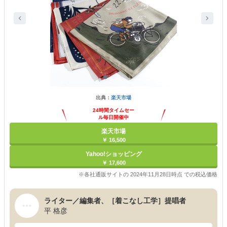
出典：
楽天市場
24時間タイムセー
ル毎日開催中
楽天市場
￥ 16,500
Yahoo!ショッピング
￥ 17,600
※各社通販サイトの 2024年11月28日時点 での税込価格
ライター／編集者、［着こなし工学］提唱者
平 格彦