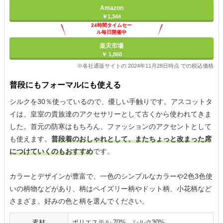
Amazon
￥1,344
24時間タイムセー
ル毎日開催中
楽天市場
￥ 1,860
※各社通販サイトの 2024年11月28日時点 での税込価格
普段にもフォーマルにも使える
シルクを30％使っているので、優しい手触りです。アスコットタ
イは、皇室の貴族達のアクセサリーとして古くから使われてきま
した。首元の防寒はもちろん、ファッションのアクセントとして
も使えます。
普段着のおしゃれとして、またちょっと改まった席
につけていくのもおすすめ
です。
カラーとデザインが豊富で、一色のシンプルなカラーや2色3色使
いの柄物などがあり、柄はペイズリー柄やドット柄、小花柄など
さまざま。好みの色と柄を選んでください。
素材
ポリエステル 70%、シルク30%