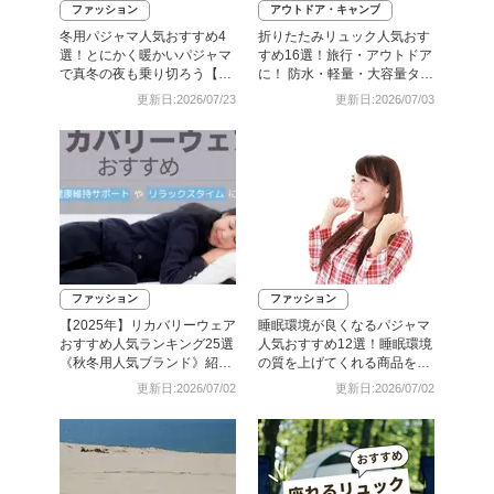
ファッション
アウトドア・キャンプ
冬用パジャマ人気おすすめ4
折りたたみリュック人気おす
選！とにかく暖かいパジャマ
すめ16選！旅行・アウトドア
で真冬の夜も乗り切ろう【メ
に！ 防水・軽量・大容量タイ
ンズ・レディース】
プも
更新日:2026/07/23
更新日:2026/07/03
ファッション
ファッション
【2025年】リカバリーウェア
睡眠環境が良くなるパジャマ
おすすめ人気ランキング25選
人気おすすめ12選！睡眠環境
《秋冬用人気ブランド》紹
の質を上げてくれる商品を厳
介！
選【メンズ・レディース】
更新日:2026/07/02
更新日:2026/07/02