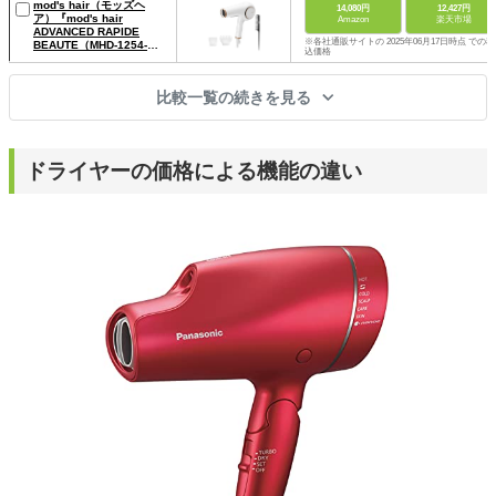
mod's hair（モッズヘ
14,080円
12,427円
ア）『mod's hair
Amazon
楽天市場
ADVANCED RAPIDE
※各社通販サイトの 2025年06月17日時点 での税
BEAUTE（MHD-1254-
込価格
W）』
比較一覧の続きを見る
ドライヤーの価格による機能の違い