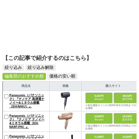
【この記事で紹介するのはこちら】
絞り込み
絞り込み解除
編集部のおすすめ順
価格の安い順
商品名
画像
購入サイト
Panasonic（パナソニッ
31,867円
38,610円
ク）『ナノケア 高浸透ナ
Amazon
楽天市場
ノイー&ミネラル搭載
※各社通販サイトの 2025年06月17日時点 での税
（EH-NA0J）』
込価格
Panasonic（パナソニッ
23,800円
25,976円
ク）『ナノケア ナノイー
Amazon
楽天市場
&ミネラル搭載（EH-
※各社通販サイトの 2025年06月17日時点 での税
NA9F-PN）』
込価格
Panasonic（パナソニッ
21,498円
22,824円