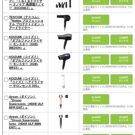
ク）『くるくるドライヤ
Amazon
楽天市場
ー ナノケア 高浸透ナノイ
※各社通販サイトの 2025年06月17日時点 での税
ー（EH-KN0J）』
込価格
TESCOM（テスコム）
26,500円
『Nobby プロフェッショ
Amazon
ナル プロテクトイオン ヘ
※各社通販サイトの 2025年6月18日時点 での税
アードライヤー
価格
（NIB500A）』
KOIZUMI（コイズミ）
11,636円
12,800円
『ダブルファンドライヤ
Amazon
楽天市場
ー モンスター（KHD-
※各社通販サイトの 2025年06月17日時点 での税
W825/H）』
込価格
KOIZUMI（コイズミ）
13,970円
14,630円
『ダブルファンドライヤ
Amazon
楽天市場
ー モンスター（KHD-
※各社通販サイトの 2025年06月17日時点 での税
W915）』
込価格
9,827円
19,800円
KOIZUMI（コイズミ）
Amazon
楽天市場
『コイズミ ヘアドライヤ
ー サロンセンス 300』
※各社通販サイトの 2025年06月17日時点 での税
込価格
dyson（ダイソン）
31,000円
『Dyson
Amazon
Supersonic（HD08 ULF
※各社通販サイトの 2025年6月18日時点 での税
BPR ENT）』
価格
dyson（ダイソン）
28,900円
39,900円
『Dyson Supersonic
Amazon
楽天市場
Ionic（HD08 ULF BBN
※各社通販サイトの 2025年06月17日時点 での税
ENT）』
込価格