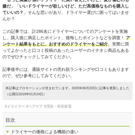
嫌だ
」「
いいドライヤーが欲しいけど、ただ高価格なものを購入し
ていいの？
」そんな思いがあり、ドライヤー選びに困ってはいませ
んか？
この記事では、計286名にドライヤーについてのアンケートを実施
し、購入後に満足したポイント、後悔したポイントなどを調査！
ア
ンケート結果をもとに、おすすめのドライヤーをご紹介
。実際に買
ってよかったと口コミ投稿のあったユーザーのイチオシ商品もある
のでぜひチェックしてみてください。
記事後半には、通販サイトの売れ筋ランキングや口コミもあります
ので、ぜひ参考にしてみてください。
本記事はプロモーションが含まれています。2025年06月20日に記事を更新しました
（公開日2019年01月24日）
#ドライヤー
#ヘアケア
#理容・美容家電
目次
▼
ドライヤーの価格による機能の違い