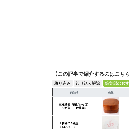
【この記事で紹介するのはこち
絞り込み
絞り込み解除
編集部のお
商品名
画像
三好漆器『曲げわっぱ
くつわ型 二段重箱』
『初桜 7.5桜型
（13708）』