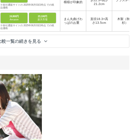
き22.3×高さ
プラスチック
模様が印象的
21.2cm
※各社通販サイトの 2025年06月03日時点 での税
込価格
19,800円
23,100円
まん丸曲げわ
直径18.3×高
木製（秋田
Amazon
楽天市場
っぱのお重
さ13.5cm
杉）
※各社通販サイトの 2025年06月03日時点 での税
込価格
比較一覧の続きを見る