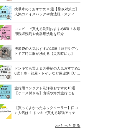
携帯氷のうおすすめ10選【暑さ対策に】
人気のアイスパックや魔法瓶・スティッ
ク型も
コンビニで買える洗剤おすすめ6選！衣類
用洗濯洗剤や食器用洗剤を紹介
洗濯袋の人気おすすめ13選！旅行やアウ
トドア時に服が洗える【災害時にも】
ドンキでも買える芳香剤の人気おすすめ1
0選！車・部屋・トイレなど用途別【いい
匂い】
旅行用コンタクト洗浄液おすすめ10選
【ケース付きも】出張や海外旅行にも便
利
0
【買ってよかったネッククーラー】口コ
ミ人気は？ ドンキで買える最強アイテム
も
>>もっと見る