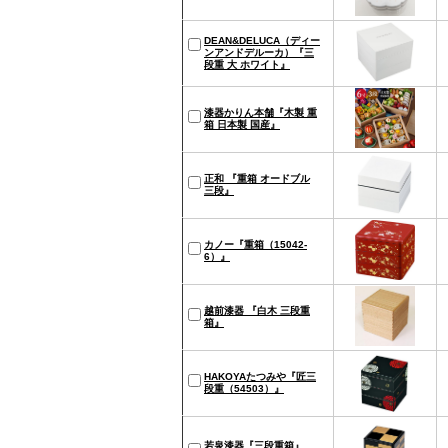
DEAN&DELUCA（ディー
ンアンドデルーカ）『三
段重 大 ホワイト』
漆器かりん本舗『木製 重
箱 日本製 国産』
正和 『重箱 オードブル
三段』
カノー『重箱（15042-
6）』
越前漆器 『白木 三段重
箱』
HAKOYAたつみや『匠三
段重（54503）』
若泉漆器『三段重箱』