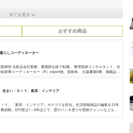
全てを見る
おすすめ商品
/暮らしコーディネーター
表取締役 化粧品会社勤務、看護師を経て転職。 整理収納コンサルタント、住
短家事コーディネーター（R）expert他、資格有。 出版書籍6冊、掲載誌は
家として「サタデープラス」「ZIP!」「ラヴィット！」などメディア出演も多
19万人のインフルエンサーとして暮らしを提案、執筆、講演、SNSコンサル業
広く活動している。
、住まい・ＤＩＹ、家具・インテリア
ＤＩＹ」「家具・インテリア」カテゴリを担当。生活情報雑誌の編集を15年
数経験。DIY歴は7～8年ほどで、壁のペンキ塗りや壁紙チェンジなどもチ
もモノ選びがしやすい記事をお届けします！