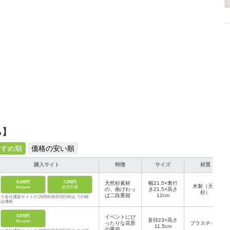
ら】
すすめ順
価格の安い順
購入サイト
特徴
サイズ
材質
8,000円
7,200円
天然杉素材
幅21.5×奥行
木製（天然
Amazon
楽天市場
の、曲げわっ
き21.5×高さ
杉）
ぱ二段重箱
12cm
※各社通販サイトの 2025年06月03日時点 での税
込価格
3,978円
イベントにぴ
直径23×高さ
Amazon
ったりな花形
プラスチック
11.5cm
の重箱