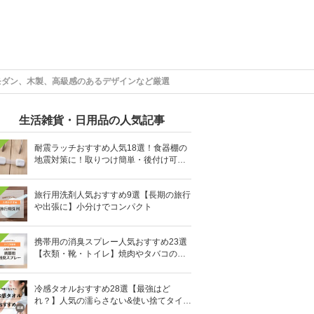
モダン、木製、高級感のあるデザインなど厳選
生活雑貨・日用品の人気記事
耐震ラッチおすすめ人気18選！食器棚の
地震対策に！取りつけ簡単・後付け可能
も
旅行用洗剤人気おすすめ9選【長期の旅行
や出張に】小分けでコンパクト
携帯用の消臭スプレー人気おすすめ23選
【衣類・靴・トイレ】焼肉やタバコのニ
オイにも
冷感タオルおすすめ28選【最強はど
れ？】人気の濡らさない&使い捨てタイプ
も