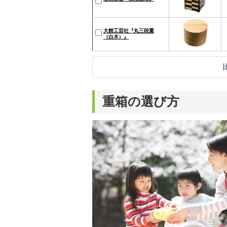
大館工芸社『丸三段重
（白木）』
重箱の選び方