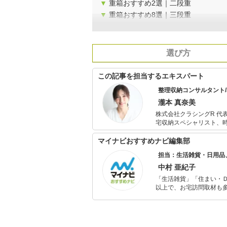
▼
重箱おすすめ2選｜二段重
▼
重箱おすすめ8選｜三段重
選び方
この記事を担当するエキスパート
整理収納コンサルタント
瀧本 真奈美
株式会社クラシングR 代
宅収納スペシャリスト、時
130冊を超える。 専門
数。 SNS総フォロワー
マイナビおすすめナビ編集部
務、ショップ経営など幅
担当：生活雑貨・日用品
中村 亜紀子
「生活雑貨」「住まい・
以上で、お宅訪問取材も多
ャレンジ済み。初心者で