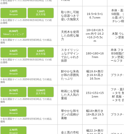
※各社通販サイトの 2025年06月03日時点 での税
込価格
本体・蓋:AB
7,157円
7,150円
取り外し可能
19.5×9.5×1
S樹脂、シー
Amazon
楽天市場
な容器つきで
6.7cmm
ル蓋:ポリエ
使い方無限大
※各社通販サイトの 2025年06月03日時点 での税
チレン樹脂
込価格
18×18×18.5
20,900円
天然木を使用
cm 内寸:16.2
木製 ウレタ
Yahoo!ショッピング
した自然な魅
×16.2×5.5c
ン塗装
力
※各社通販サイトの 2024年9月8日時点 での税込
m
価格
スタイリッシ
本体 フタ：A
3,302円
4,400円
ュなデザイン
180×180×16
BS樹脂(ウレ
Amazon
楽天市場
でおしゃれさ
7mm
タン塗装) シ
※各社通販サイトの 2025年06月03日時点 での税
抜群
ールフタ：ポ
込価格
リエチレン
4,000円
鮮やかな朱色
幅19.6×奥行
Amazon
が和の雰囲気
き19.6×高さ
プラスチック
たっぷり
16.5cm
※各社通販サイトの 2025年6月9日時点 での税込
価格
フチ・蓋周り
18,700円
13,860円
映画にも登場
151×151×15
＝タモ 無垢
Amazon
楽天市場
した大人気の
1mm
材 底板・蓋
重箱
※各社通販サイトの 2025年6月9日時点 での税込
＝タモ 合板
価格
5,088円
華やかな和モ
幅18×奥行き
Amazon
ダンの花柄が
18×高さ19.5
プラスチック
素敵
cm
※各社通販サイトの 2025年6月9日時点 での税込
価格
2,787円
幅22.3×奥行
金と黒の市松
Amazon