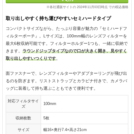
￥ 4,179
※各社通販サイトの 2024年11月03日時点 での税込価格
取り出しやすく持ち運びやすいセミハードタイプ
コンパクトサイズながら、たっぷり容量が魅力の『セミハードフ
ィルターポーチ』。Lサイズは、100mm幅のレンズフィルターを
最大6枚収納可能です。フィルターホルダー1つも、一緒に収納で
きます。
ラウンドジップタイプなので口が大きく開き、見やすく
取り出しやすいつくりです
。
面ファスナーで、レンズフィルターやアダプターリングが飛び出
るのを防ぎます。リストストラップとカラビナ付きで、カメラバ
ッグに装着して持ち運ぶこともできて便利です。
対応フィルタサイ
100mm
ズ
収納枚数
5枚
サイズ
幅16×奥行7.4×高さ21cm