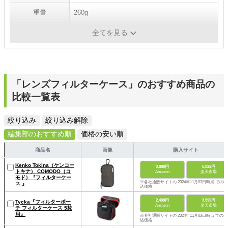
重量
260g
材質
-
全てを見る
「レンズフィルターケース」のおすすめ商品の
比較一覧表
絞り込み
絞り込み解除
編集部のおすすめ順
価格の安い順
商品名
画像
購入サイト
Kenko Tokina（ケンコー
3,880円
5,822円
トキナ） COMODO（コ
Amazon
楽天市場
モド）『フィルターケー
※各社通販サイトの 2024年11月03日時点 での税
ス 』
込価格
2,499円
3,599円
Tycka『フィルターポー
Amazon
楽天市場
チ フィルターケース 5枚
用』
※各社通販サイトの 2024年11月03日時点 での税
込価格