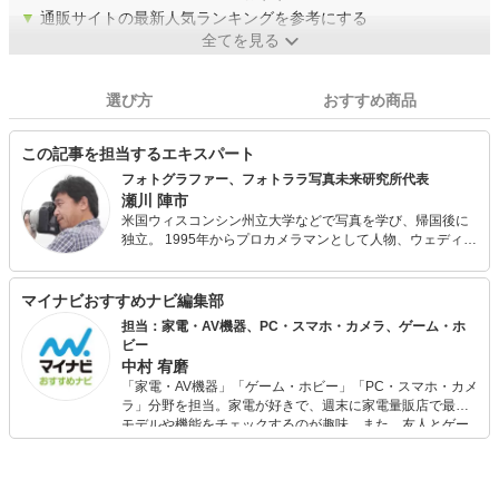
▼
通販サイトの最新人気ランキングを参考にする
全てを見る
選び方
おすすめ商品
この記事を担当するエキスパート
フォトグラファー、フォトララ写真未来研究所代表
瀬川 陣市
米国ウィスコンシン州立大学などで写真を学び、帰国後に
独立。 1995年からプロカメラマンとして人物、ウェディン
グ、料理、建築、海外取材など広い分野の撮影をする傍
ら、写真講座やメディア出演、執筆などを通じて撮影テク
ニックやフォトライフの楽しみ方を伝えている。 さらに動
マイナビおすすめナビ編集部
画撮影、ドローン撮影にも着手。画像や動画を未来につな
担当：家電・AV機器、PC・スマホ・カメラ、ゲーム・ホ
げる活動を提案している。2018年には、長崎県五島市アン
ビー
バサダーに就任。 写真と映像で行う地域貢献や海外に向け
中村 宥磨
た日本文化の映像発信にも積極的に取り組んでいる。
「家電・AV機器」「ゲーム・ホビー」「PC・スマホ・カメ
ラ」分野を担当。家電が好きで、週末に家電量販店で最新
モデルや機能をチェックするのが趣味。また、友人とゲー
ムを楽しみながら、新作タイトルやイベント情報もいち早
くキャッチ。記事を通して、生活の質を底上げしてくれる
スタイリッシュで使いやすい家電や、みんなで楽しめるゲ