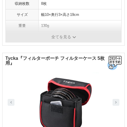
収納枚数
8枚
サイズ
幅10×奥行3×高さ19cm
重量
130g
材質
-
全てを見る
Tycka『フィルターポーチ フィルターケース 5枚
用』