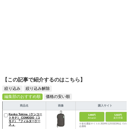
ームを発信していきます！
【この記事で紹介するのはこちら】
絞り込み
絞り込み解除
編集部のおすすめ順
価格の安い順
商品名
画像
購入サイト
Kenko Tokina（ケンコー
3,880円
5,822円
トキナ） COMODO（コ
Amazon
楽天市場
モド）『フィルターケー
※各社通販サイトの 2024年11月03日時点 での税
ス 』
込価格