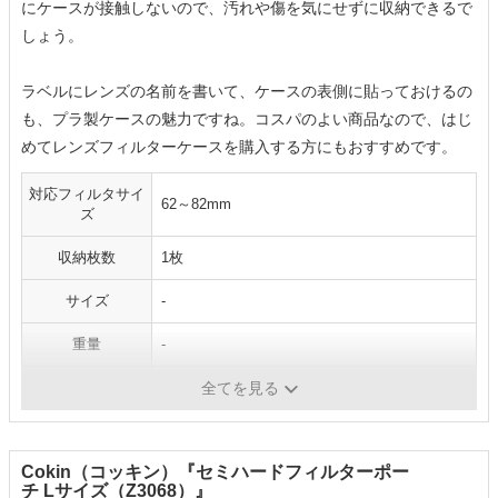
にケースが接触しないので、汚れや傷を気にせずに収納できるで
しょう。
ラベルにレンズの名前を書いて、ケースの表側に貼っておけるの
も、プラ製ケースの魅力ですね。コスパのよい商品なので、はじ
めてレンズフィルターケースを購入する方にもおすすめです。
対応フィルタサイ
62～82mm
ズ
収納枚数
1枚
サイズ
-
重量
-
材質
ポリプロピレン
全てを見る
Cokin（コッキン）『セミハードフィルターポー
チ Lサイズ（Z3068）』