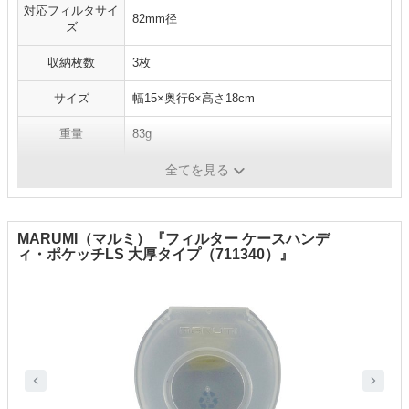
対応フィルタサイ
82mm径
ズ
収納枚数
3枚
サイズ
幅15×奥行6×高さ18cm
重量
83g
材質
ポリエステル、ネオブレン
全てを見る
MARUMI（マルミ）『フィルター ケースハンデ
ィ・ポケッチLS 大厚タイプ（711340）』