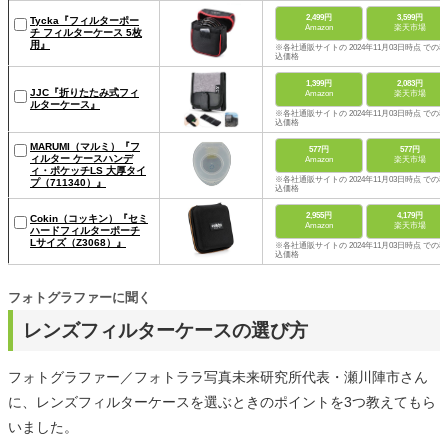
2,499円
3,599円
Tycka『フィルターポー
Amazon
楽天市場
チ フィルターケース 5枚
用』
※各社通販サイトの 2024年11月03日時点 での税
込価格
1,399円
2,083円
JJC『折りたたみ式フィ
Amazon
楽天市場
ルターケース』
※各社通販サイトの 2024年11月03日時点 での税
込価格
MARUMI（マルミ）『フ
577円
577円
ィルター ケースハンデ
Amazon
楽天市場
ィ・ポケッチLS 大厚タイ
※各社通販サイトの 2024年11月03日時点 での税
プ（711340）』
込価格
2,955円
4,179円
Cokin（コッキン）『セミ
Amazon
楽天市場
ハードフィルターポーチ
Lサイズ（Z3068）』
※各社通販サイトの 2024年11月03日時点 での税
込価格
フォトグラファーに聞く
レンズフィルターケースの選び方
フォトグラファー／フォトララ写真未来研究所代表・瀬川陣市さん
に、レンズフィルターケースを選ぶときのポイントを3つ教えてもら
いました。