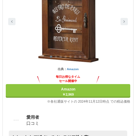
出典：
Amazon
毎日お得なタイム
セール開催中
Amazon
￥2,969
※各社通販サイトの 2024年11月12日時点 での税込価格
愛用者
口コミ