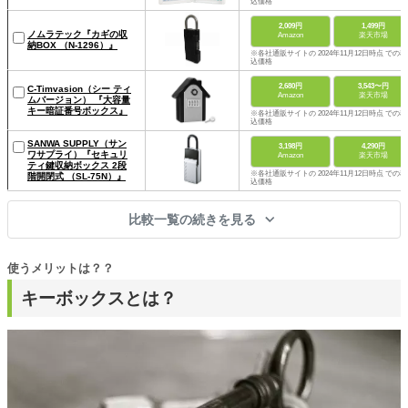
込価格
2,009円
1,499円
ノムラテック『カギの収
Amazon
楽天市場
納BOX （N-1296）』
※各社通販サイトの 2024年11月12日時点 での税
込価格
2,680円
3,543〜円
C-Timvasion（シー ティ
Amazon
楽天市場
ムバージョン） 『大容量
キー暗証番号ボックス』
※各社通販サイトの 2024年11月12日時点 での税
込価格
SANWA SUPPLY（サン
3,198円
4,290円
ワサプライ）『セキュリ
Amazon
楽天市場
ティ鍵収納ボックス 2段
※各社通販サイトの 2024年11月12日時点 での税
階開閉式 （SL-75N）』
込価格
比較一覧の続きを見る
使うメリットは？？
キーボックスとは？