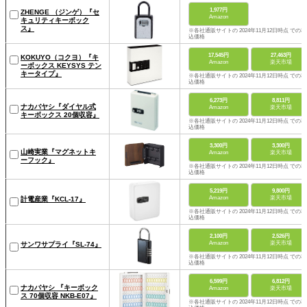
1,977円
ZHENGE （ジンゲ）『セ
Amazon
キュリティキーボック
ス』
※各社通販サイトの 2024年11月12日時点 での税
込価格
17,545円
27,463円
KOKUYO（コクヨ）『キ
Amazon
楽天市場
ーボックス KEYSYS テン
キータイプ』
※各社通販サイトの 2024年11月12日時点 での税
込価格
6,273円
8,811円
ナカバヤシ『ダイヤル式
Amazon
楽天市場
キーボックス 20個収容』
※各社通販サイトの 2024年11月12日時点 での税
込価格
3,300円
3,300円
山崎実業『マグネットキ
Amazon
楽天市場
ーフック』
※各社通販サイトの 2024年11月12日時点 での税
込価格
5,219円
9,800円
Amazon
楽天市場
計電産業『KCL-17』
※各社通販サイトの 2024年11月12日時点 での税
込価格
2,100円
2,526円
Amazon
楽天市場
サンワサプライ『SL-74』
※各社通販サイトの 2024年11月12日時点 での税
込価格
6,599円
6,812円
ナカバヤシ 『キーボック
Amazon
楽天市場
ス 70個収容 NKB-E07』
※各社通販サイトの 2024年11月12日時点 での税