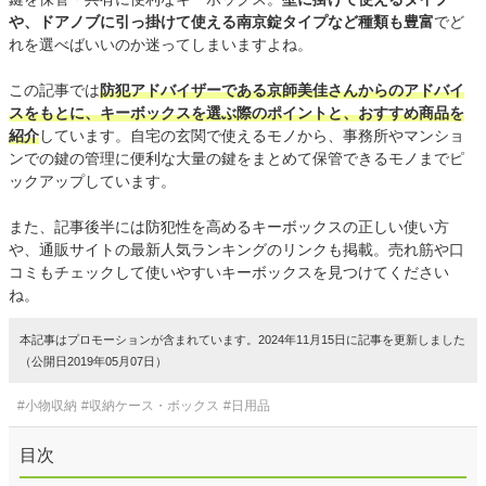
や、ドアノブに引っ掛けて使える南京錠タイプなど種類も豊富
でど
れを選べばいいのか迷ってしまいますよね。
この記事では
防犯アドバイザーである京師美佳さんからのアドバイ
スをもとに、キーボックスを選ぶ際のポイントと、おすすめ商品を
紹介
しています。自宅の玄関で使えるモノから、事務所やマンショ
ンでの鍵の管理に便利な大量の鍵をまとめて保管できるモノまでピ
ックアップしています。
また、記事後半には防犯性を高めるキーボックスの正しい使い方
や、通販サイトの最新人気ランキングのリンクも掲載。売れ筋や口
コミもチェックして使いやすいキーボックスを見つけてください
ね。
本記事はプロモーションが含まれています。2024年11月15日に記事を更新しました
（公開日2019年05月07日）
#小物収納
#収納ケース・ボックス
#日用品
目次