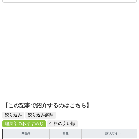
活動を展開中。
りや壁紙チェンジなどもチャレンジ済み。初心者でもモノ
選びがしやすい記事をお届けします！
【この記事で紹介するのはこちら】
絞り込み
絞り込み解除
編集部のおすすめ順
価格の安い順
商品名
画像
購入サイト