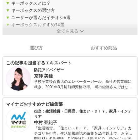
▼
キーボックスとは？
▼
キーボックスの選び方
▼
ユーザーが選んだイチオシ5選
▼
キーボックスおすすめ14選
全てを見る
選び方
おすすめ商品
この記事を担当するエキスパート
防犯アドバイザー
京師 美佳
学校卒業後百貨店のエレベーターガール、商社の営業職に
就き、2001年3月錠前師資格取得。 町の鍵屋さんではな
く、トータル防犯アドバイザーを目指し、セキュリティ企
業へ就職。 法人営業部の責任者を務める中、2002年10
月 防犯設備士取得。 その後は、防犯ガラスメーカーに勤
マイナビおすすめナビ編集部
め、セキュリティ事業部長、そして、防犯アドバイザーと
担当：生活雑貨・日用品、住まい・ＤＩＹ、家具・インテ
して、防犯診断や電話での相談受付、セミナーなど、幅広
リア
く活動を行う。 2005年5月独立。京師美佳セキュア・アー
中村 亜紀子
キテクトを設立し、2009年11月には、一般社団法人全国住
「生活雑貨」「住まい・ＤＩＹ」「家具・インテリア」カ
宅等防犯設備技術適正評価監視機構理事に就任し、現在
テゴリを担当。生活情報雑誌の編集を15年以上で、お宅訪
も、講演、テレビ、新聞、雑誌など、多方面で防犯の啓蒙
問取材も多数経験。DIY歴は7～8年ほどで、壁のペンキ塗