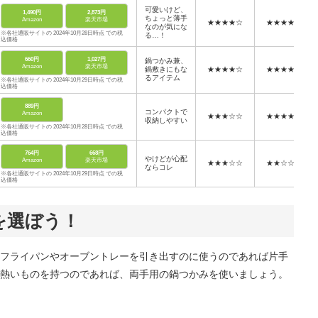
可愛いけど、
1,490円
2,873円
ちょっと薄手
Amazon
楽天市場
★★★★☆
★★★★★
なのが気にな
※各社通販サイトの 2024年10月28日時点 での税
る…！
込価格
660円
1,027円
鍋つかみ兼、
Amazon
楽天市場
鍋敷きにもな
★★★★☆
★★★★☆
るアイテム
※各社通販サイトの 2024年10月29日時点 での税
込価格
889円
コンパクトで
Amazon
★★★☆☆
★★★★☆
収納しやすい
※各社通販サイトの 2024年10月28日時点 での税
込価格
764円
668円
やけどが心配
Amazon
楽天市場
★★★☆☆
★★☆☆☆
ならコレ
※各社通販サイトの 2024年10月29日時点 での税
込価格
を選ぼう！
フライパンやオーブントレーを引き出すのに使うのであれば片手
熱いものを持つのであれば、両手用の鍋つかみを使いましょう。