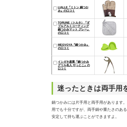
LIALLE『ミトン 鍋つか
み』の口コミ
TORUNE（トルネ）『ダ
ブルアルミコーティング
鍋つかみマット グレー』
の口コミ
MEGVOYA『鍋つかみ』
の口コミ
イシガキ産業『鍋つかみ
グリル名人 やっとこ』の
口コミ
迷ったときは両手用
鍋つかみには片手用と両手用があります。
用でも十分ですが、両手鍋や重たさのある
安定して持ち運ぶことができますよ。