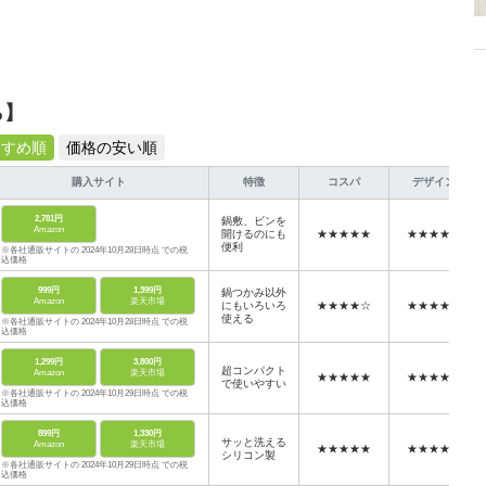
ら】
すすめ順
価格の安い順
購入サイト
特徴
コスパ
デザイン
2,781円
鍋敷、ビンを
Amazon
開けるのにも
★★★★★
★★★★★
便利
※各社通販サイトの 2024年10月28日時点 での税
込価格
999円
1,399円
鍋つかみ以外
Amazon
楽天市場
にもいろいろ
★★★★☆
★★★★☆
使える
※各社通販サイトの 2024年10月28日時点 での税
込価格
1,299円
3,800円
超コンパクト
Amazon
楽天市場
★★★★★
★★★★★
で使いやすい
※各社通販サイトの 2024年10月29日時点 での税
込価格
899円
1,330円
サッと洗える
Amazon
楽天市場
★★★★★
★★★★☆
シリコン製
※各社通販サイトの 2024年10月29日時点 での税
込価格