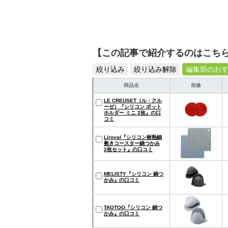
【この記事で紹介するのはこち
絞り込み
絞り込み解除
編集部のお
商品名
画像
LE CREUSET（ル・クル
ーゼ）『シリコン ポット
ホルダー ミニ 2枚』の口
コミ
Liroyal『シリコン耐熱鍋
敷きコースター鍋つかみ
2枚セット』の口コミ
MELISTY『シリコン 鍋つ
かみ』の口コミ
TAOTOO『シリコン 鍋つ
かみ』の口コミ