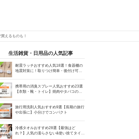
で買えるものも！
生活雑貨・日用品の人気記事
耐震ラッチおすすめ人気18選！食器棚の
地震対策に！取りつけ簡単・後付け可能
も
携帯用の消臭スプレー人気おすすめ23選
【衣類・靴・トイレ】焼肉やタバコのニ
オイにも
旅行用洗剤人気おすすめ9選【長期の旅行
や出張に】小分けでコンパクト
冷感タオルおすすめ28選【最強はど
れ？】人気の濡らさない&使い捨てタイプ
も