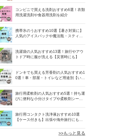
コンビニで買える洗剤おすすめ6選！衣類
用洗濯洗剤や食器用洗剤を紹介
携帯氷のうおすすめ10選【暑さ対策に】
人気のアイスパックや魔法瓶・スティッ
ク型も
洗濯袋の人気おすすめ13選！旅行やアウ
トドア時に服が洗える【災害時にも】
ドンキでも買える芳香剤の人気おすすめ1
0選！車・部屋・トイレなど用途別【いい
匂い】
旅行用柔軟剤の人気おすすめ5選！持ち運
びに便利な小分けタイプや柔軟剤シート
を紹介
0
旅行用コンタクト洗浄液おすすめ10選
【ケース付きも】出張や海外旅行にも便
利
>>もっと見る