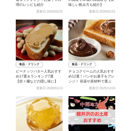
理のレシピも紹介
味しい飲み方も紹介】
更新日:2026/02/25
更新日:2026/01/15
食品・ドリンク
食品・ドリンク
ピーナッツバター人気おすす
チョコクリームの人気おすす
め17選＆ランキング7選
め12選！パンやお菓子をアレ
【担々麺などの隠し味に】
ンジ！ 容器や原材料で選ぶ
更新日:2026/01/13
更新日:2025/12/24