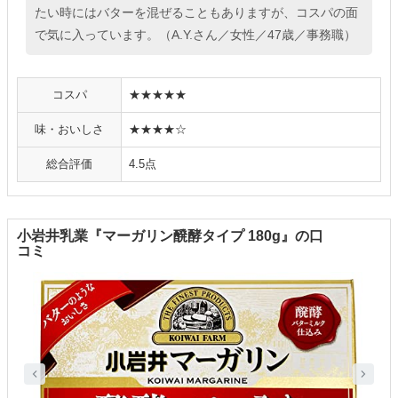
たい時にはバターを混ぜることもありますが、コスパの面
で気に入っています。（A.Y.さん／女性／47歳／事務職）
コスパ
★★★★★
味・おいしさ
★★★★☆
総合評価
4.5点
小岩井乳業『マーガリン醗酵タイプ 180g』の口
コミ