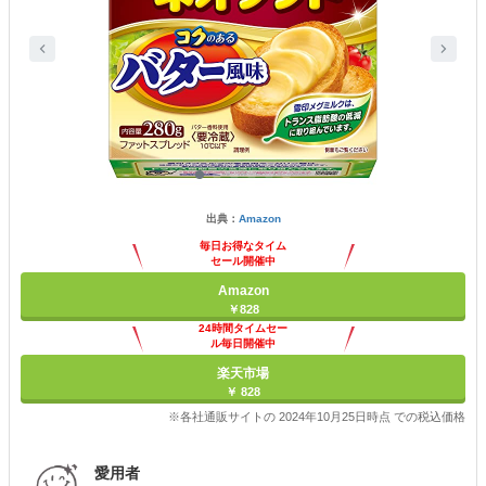
出典：
Amazon
毎日お得なタイム
セール開催中
Amazon
￥828
24時間タイムセー
ル毎日開催中
楽天市場
￥ 828
※各社通販サイトの 2024年10月25日時点 での税込価格
愛用者