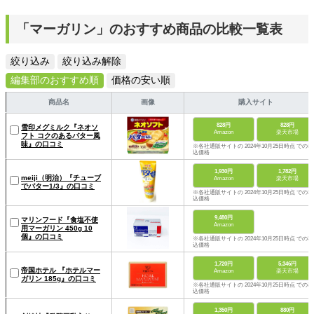
「マーガリン」のおすすめ商品の比較一覧表
絞り込み
絞り込み解除
編集部のおすすめ順
価格の安い順
商品名
画像
購入サイト
828円
828円
雪印メグミルク『ネオソ
Amazon
楽天市場
フト コクのあるバター風
味』の口コミ
※各社通販サイトの 2024年10月25日時点 での税
込価格
1,930円
1,782円
meiji（明治）『チューブ
Amazon
楽天市場
でバター1/3』の口コミ
※各社通販サイトの 2024年10月25日時点 での税
込価格
9,480円
マリンフード『食塩不使
Amazon
用マーガリン 450g 10
個』の口コミ
※各社通販サイトの 2024年10月25日時点 での税
込価格
1,720円
5,346円
帝国ホテル 『ホテルマー
Amazon
楽天市場
ガリン 185g』の口コミ
※各社通販サイトの 2024年10月25日時点 での税
込価格
1,350円
880円