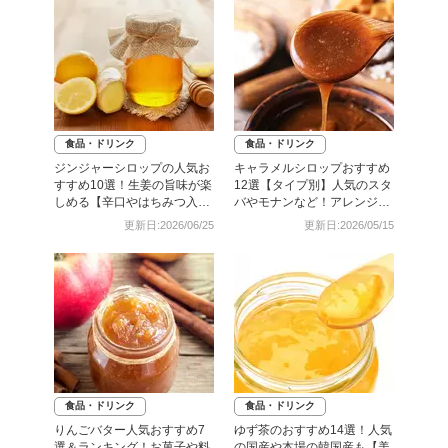
食品・ドリンク
食品・ドリンク
ジンジャーシロップの人気お
キャラメルシロップおすすめ
すすめ10選！生姜の旨味が楽
12選【タイプ別】人気のスタ
しめる【辛口やはちみつ入り
バやモナンなど！アレンジレ
も】
シピも紹介
更新日:2026/06/25
更新日:2026/05/15
食品・ドリンク
食品・ドリンク
りんごバター人気おすすめ7
ゆず茶のおすすめ14選！人気
選＆ランキング！お菓子や料
の国産や本場の韓国産も【美