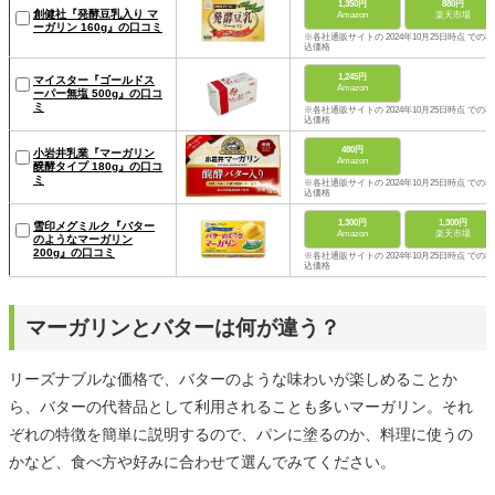
1,350円
880円
創健社『発酵豆乳入り マ
Amazon
楽天市場
ーガリン 160g』の口コミ
※各社通販サイトの 2024年10月25日時点 での税
込価格
1,245円
マイスター『ゴールドス
Amazon
ーパー無塩 500g』の口コ
ミ
※各社通販サイトの 2024年10月25日時点 での税
込価格
480円
小岩井乳業『マーガリン
Amazon
醗酵タイプ 180g』の口コ
ミ
※各社通販サイトの 2024年10月25日時点 での税
込価格
1,300円
1,300円
雪印メグミルク『バター
Amazon
楽天市場
のようなマーガリン
200g』の口コミ
※各社通販サイトの 2024年10月25日時点 での税
込価格
マーガリンとバターは何が違う？
リーズナブルな価格で、バターのような味わいが楽しめることか
ら、バターの代替品として利用されることも多いマーガリン。それ
ぞれの特徴を簡単に説明するので、パンに塗るのか、料理に使うの
かなど、食べ方や好みに合わせて選んでみてください。