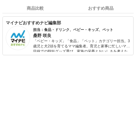
商品比較
おすすめ商品
マイナビおすすめナビ編集部
担当：食品・ドリンク、ベビー・キッズ、ペット
桑野 咲良
「ベビー・キッズ」「食品」「ペット」カテゴリー担当。3
歳児と犬2頭を育てるママ編集者。育児と家事に忙しいママ
目線での時短グッズ選び、家族の栄養とおいしさを考えた
食品選び、束の間のリラックスタイムを楽しむためのスイ
ーツ選びに自信あり。鋭い目線で商品を見極め、少しでも
日々の生活が豊かになるものを紹介します。