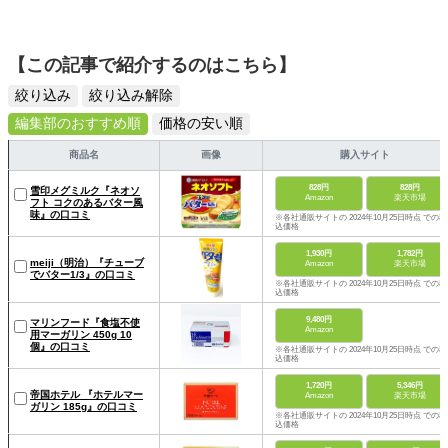
【この記事で紹介するのはこちら】
絞り込み
絞り込み解除
編集部のおすすめ順
価格の安い順
商品名
画像
購入サイト
828円
828円
雪印メグミルク『ネオソ
Amazon
楽天市場
フト コクのあるバター風
味』の口コミ
※各社通販サイトの 2024年10月25日時点 での税
込価格
1,930円
1,782円
meiji（明治）『チューブ
Amazon
楽天市場
でバター1/3』の口コミ
※各社通販サイトの 2024年10月25日時点 での税
込価格
9,480円
マリンフード『食塩不使
Amazon
用マーガリン 450g 10
個』の口コミ
※各社通販サイトの 2024年10月25日時点 での税
込価格
1,720円
5,346円
帝国ホテル 『ホテルマー
Amazon
楽天市場
ガリン 185g』の口コミ
※各社通販サイトの 2024年10月25日時点 での税
込価格