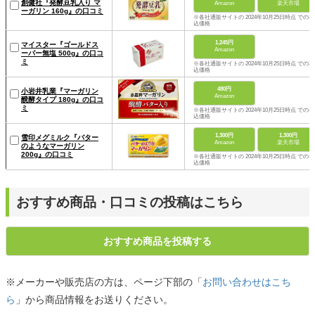
創健社『発酵豆乳入り マ
Amazon
楽天市場
ーガリン 160g』の口コミ
※各社通販サイトの 2024年10月25日時点 での税
込価格
1,245円
マイスター『ゴールドス
Amazon
ーパー無塩 500g』の口コ
ミ
※各社通販サイトの 2024年10月25日時点 での税
込価格
480円
小岩井乳業『マーガリン
Amazon
醗酵タイプ 180g』の口コ
ミ
※各社通販サイトの 2024年10月25日時点 での税
込価格
1,300円
1,300円
雪印メグミルク『バター
Amazon
楽天市場
のようなマーガリン
200g』の口コミ
※各社通販サイトの 2024年10月25日時点 での税
込価格
おすすめ商品・口コミの投稿はこちら
おすすめ商品を投稿する
※メーカーや販売店の方は、ページ下部の「
お問い合わせはこち
ら
」から商品情報をお送りください。