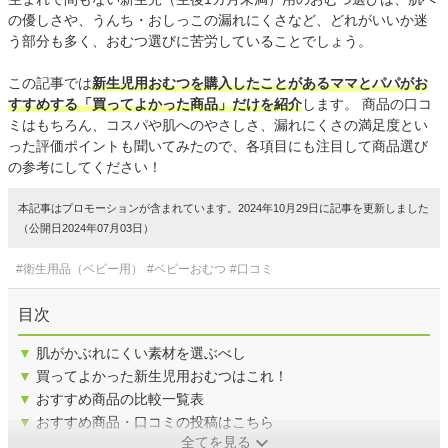
の優しさや、うんち・おしっこの漏れにくさなど、どれがいいか迷
う部分も多く、おむつ選びに苦労していることでしょう。
この記事では
新生児用おむつを購入したことがあるママとパパがお
すすめする「買ってよかった商品」だけを紹介
します。 商品の口コ
ミはもちろん、コスパや肌へのやさしさ、漏れにくさの満足度とい
った評価ポイントも聞いてみたので、各項目にも注目して商品選び
の参考にしてください！
本記事はプロモーションが含まれています。2024年10月29日に記事を更新しました
（公開日2024年07月03日）
#衛生用品（ベビー用）
#ベビーおむつ
#口コミ
目次
▼
肌がかぶれにくい素材を選ぶべし
▼
買ってよかった新生児用おむつはこれ！
▼
おすすめ商品の比較一覧表
▼
おすすめ商品・口コミの投稿はこちら
全てを見る