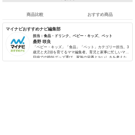
商品比較
おすすめ商品
マイナビおすすめナビ編集部
担当：食品・ドリンク、ベビー・キッズ、ペット
桑野 咲良
「ベビー・キッズ」「食品」「ペット」カテゴリー担当。3
歳児と犬2頭を育てるママ編集者。育児と家事に忙しいママ
目線での時短グッズ選び、家族の栄養とおいしさを考えた
食品選び、束の間のリラックスタイムを楽しむためのスイ
ーツ選びに自信あり。鋭い目線で商品を見極め、少しでも
日々の生活が豊かになるものを紹介します。