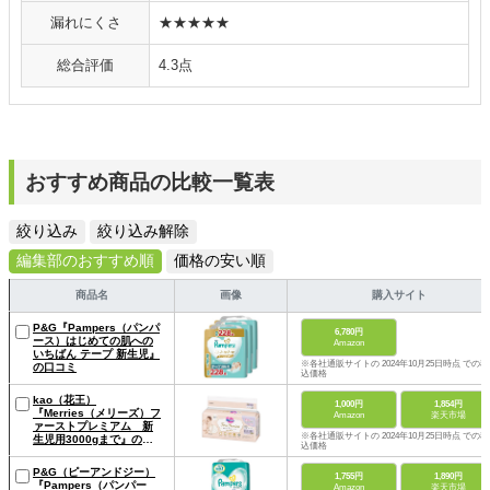
漏れにくさ
★★★★★
総合評価
4.3点
おすすめ商品の比較一覧表
絞り込み
絞り込み解除
編集部のおすすめ順
価格の安い順
商品名
画像
購入サイト
P&G『Pampers（パンパ
6,780円
ース）はじめての肌への
Amazon
いちばん テープ 新生児』
※各社通販サイトの 2024年10月25日時点 での税
の口コミ
込価格
kao（花王）
1,000円
1,854円
『Merries（メリーズ）フ
Amazon
楽天市場
ァーストプレミアム 新
※各社通販サイトの 2024年10月25日時点 での税
生児用3000gまで』の口
込価格
コミ
P&G（ピーアンドジー）
1,755円
1,890円
『Pampers（パンパー
Amazon
楽天市場