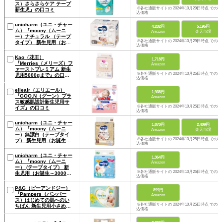
ス）さらさらケア テープ
※各社通販サイトの 2024年10月29日時点 での税
新生児』の口コミ
込価格
unicharm（ユニ・チャー
4,202円
5,196円
ム）『moony（ムーニ
Amazon
楽天市場
ー）ナチュラル （テープ
※各社通販サイトの 2024年10月29日時点 での税
タイプ） 新生児用（お誕
込価格
生～5000ｇ）』の口コミ
Kao（花王）
1,718円
『Merries（メリーズ）フ
Amazon
ァーストプレミアム 新生
※各社通販サイトの 2024年10月25日時点 での税
児用5000gまで』の口コ
込価格
ミ
elleair（エリエール）
1,935円
『GOO.N（グーン）プラ
Amazon
ス敏感肌設計新生児用サ
※各社通販サイトの 2024年10月25日時点 での税
イズ』の口コミ
込価格
unicharm（ユニ・チャー
1,870円
2,409円
ム）『moony（ムーニ
Amazon
楽天市場
ー）無漂白（テープタイ
※各社通販サイトの 2024年10月25日時点 での税
プ） 新生児用（お誕生～
込価格
5000g）』の口コミ
unicharm（ユニ・チャー
1,364円
ム）『moony（ムーニ
Amazon
ー） (テープタイプ） 新
※各社通販サイトの 2024年10月25日時点 での税
生児用（お誕生～3000
込価格
ｇ）』の口コミ
P&G（ピーアンドジー）
899円
『Pampers（パンパー
Amazon
ス）はじめての肌へのい
※各社通販サイトの 2024年10月25日時点 での税
ちばん 新生児用小さめ
込価格
3000gまで』の口コミ