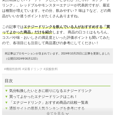
リンク」。レッドブルやモンスターエナジーが代表的ですが、最近
は種類が増えています。その分、飲みやすい？ 味は？など、どの商
品がいいか迷うポイントがたくさんありますね。
この記事では
エナジードリンクを飲んでいる人がおすすめする「買
ってよかった商品」だけを紹介
します。 商品の口コミはもちろん、
コスパや味・おいしさの満足度といった評価ポイントも聞いてみた
ので、各項目にも注目して商品選びの参考にしてください！
本記事はプロモーションが含まれています。2024年10月25日に記事を更新しました
（公開日2024年06月12日）
#機能性飲料
#栄養ドリンク
#炭酸飲料
目次
▼
気分転換したいときに頼りになるエナジードリンク
▼
買ってよかったエナジードリンクはこれ！
▼
「エナジードリンク」おすすめ商品の比較一覧表
▼
通販サイトの最新人気ランキングを参考にする
全てを見る