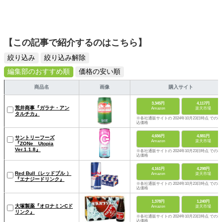
【この記事で紹介するのはこちら】
絞り込み
絞り込み解除
編集部のおすすめ順
価格の安い順
商品名
画像
購入サイト
3,345円
4,117円
荒井商事『ガラナ・アン
Amazon
楽天市場
タルチカ』
※各社通販サイトの 2024年10月23日時点 での税
込価格
4,656円
4,881円
サントリーフーズ
Amazon
楽天市場
『ZONe Utopia
Ver.1.1.8』
※各社通販サイトの 2024年10月23日時点 での税
込価格
4,161円
4,298円
Red Bull（レッドブル ）
Amazon
楽天市場
『エナジードリンク』
※各社通販サイトの 2024年10月23日時点 での税
込価格
1,378円
1,240円
大塚製薬『オロナミンCド
Amazon
楽天市場
リンク』
※各社通販サイトの 2024年10月23日時点 での税
込価格