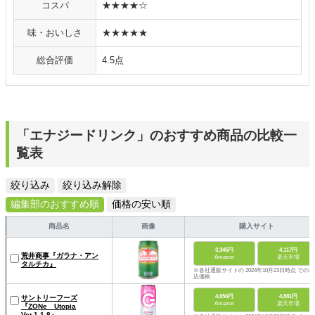
コスパ
★★★★☆
味・おいしさ
★★★★★
総合評価
4.5点
「エナジードリンク」のおすすめ商品の比較一
覧表
絞り込み
絞り込み解除
編集部のおすすめ順
価格の安い順
商品名
画像
購入サイト
3,345円
4,117円
荒井商事『ガラナ・アン
Amazon
楽天市場
タルチカ』
※各社通販サイトの 2024年10月23日時点 での税
込価格
4,656円
4,881円
サントリーフーズ
Amazon
楽天市場
『ZONe Utopia
Ver.1.1.8』