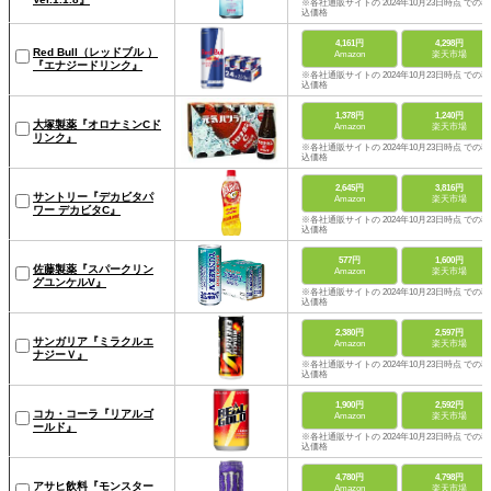
※各社通販サイトの 2024年10月23日時点 での税
込価格
4,161円
4,298円
Red Bull（レッドブル ）
Amazon
楽天市場
『エナジードリンク』
※各社通販サイトの 2024年10月23日時点 での税
込価格
1,378円
1,240円
大塚製薬『オロナミンCド
Amazon
楽天市場
リンク』
※各社通販サイトの 2024年10月23日時点 での税
込価格
2,645円
3,816円
サントリー『デカビタパ
Amazon
楽天市場
ワー デカビタC』
※各社通販サイトの 2024年10月23日時点 での税
込価格
577円
1,600円
佐藤製薬『スパークリン
Amazon
楽天市場
グユンケルV』
※各社通販サイトの 2024年10月23日時点 での税
込価格
2,380円
2,597円
サンガリア『ミラクルエ
Amazon
楽天市場
ナジーＶ』
※各社通販サイトの 2024年10月23日時点 での税
込価格
1,900円
2,592円
コカ・コーラ『リアルゴ
Amazon
楽天市場
ールド』
※各社通販サイトの 2024年10月23日時点 での税
込価格
4,780円
4,798円
アサヒ飲料『モンスター
Amazon
楽天市場