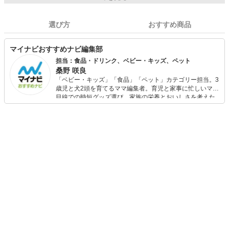
選び方
おすすめ商品
マイナビおすすめナビ編集部
担当：食品・ドリンク、ベビー・キッズ、ペット
桑野 咲良
「ベビー・キッズ」「食品」「ペット」カテゴリー担当。3
歳児と犬2頭を育てるママ編集者。育児と家事に忙しいママ
目線での時短グッズ選び、家族の栄養とおいしさを考えた
食品選び、束の間のリラックスタイムを楽しむためのスイ
ーツ選びに自信あり。鋭い目線で商品を見極め、少しでも
日々の生活が豊かになるものを紹介します。