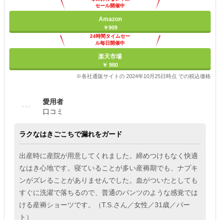
セール開催中
Amazon
￥909
24時間タイムセー
ル毎日開催中
楽天市場
￥ 980
※各社通販サイトの 2024年10月25日時点 での税込価格
愛用者
口コミ
ラクなはきごこちで漏れをガード
出産時に産院が用意してくれました。締めつけもなく快適
なはき心地です。寝ていることが多い産褥期でも、ナプキ
ンがズレることがありませんでした。血がついたとしても
すぐに洗濯で落ちるので、普通のパンツのような感覚では
ける産褥ショーツです。（T.S.さん／女性／31歳／パー
ト）