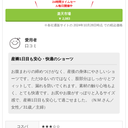
24時間タイムセー
ル毎日開催中
楽天市場
￥ 2,083
※各社通販サイトの 2024年10月28日時点 での税込価格
愛用者
口コミ
産褥1日目も安心・快適のショーツ
お腹まわりの締めつけがなく、産後の身体にやさしいショ
ーツです。ただゆるいのではなく、股部分はしっかりとフ
ィットして、漏れを防いでくれます。素材の触り心地もよ
く、とても快適です。お尻やお腹がすっぽりと入るサイズ
感で、産褥1日目も安心して過ごせました。（N.M.さん／
女性／31歳／主婦）
コスパ
★★★☆☆