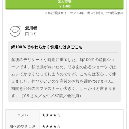
楽天市場
￥ 1,400
※各社通販サイトの 2024年10月28日時点 での税込価格
愛用者
口コミ
綿100％でやわらかく快適なはきごこち
産後のデリケートな時期に重宝した、綿100％の産褥ショ
ーツです。私は肌が弱いため、防水面のあるショーツでは
ムレてかゆくなってしまうのですが、こちらは安心して使
えました。伸びがいいので産後のお腹を締めつけません。
前開き部分の面ファスナーが大きく、しっかりと留まりま
す。（Y.S.さん／女性／37歳／会社員）
コスパ
★★★★☆
肌へのやさしさ
★★★★☆