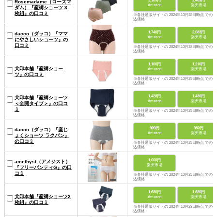
2,189円
2,469円
Rosemadame（ローズマ
Amazon
楽天市場
ダム）『産褥ショーツ 3
枚組』の口コミ
※各社通販サイトの 2024年10月28日時点 での税
込価格
1,740円
2,083円
dacco（ダッコ）『ママ
Amazon
楽天市場
にやさしいショーツ』の
口コミ
※各社通販サイトの 2024年10月28日時点 での税
込価格
1,100円
1,210円
犬印本舗『産褥ショー
Amazon
楽天市場
ツ』の口コミ
※各社通販サイトの 2024年10月25日時点 での税
込価格
1,428円
1,430円
犬印本舗『産褥ショーツ
Amazon
楽天市場
＜全開タイプ＞』の口コ
ミ
※各社通販サイトの 2024年10月25日時点 での税
込価格
909円
980円
dacco（ダッコ）『産じ
Amazon
楽天市場
ょくショーツ ラクパン』
の口コミ
※各社通販サイトの 2024年10月25日時点 での税
込価格
1,000円
amethyst（アメジスト）
楽天市場
『フリーパンティG』の口
コミ
※各社通販サイトの 2024年10月25日時点 での税
込価格
1,680円
1,680円
犬印本舗『産褥ショーツ2
Amazon
楽天市場
枚組』の口コミ
※各社通販サイトの 2024年10月28日時点 での税
込価格