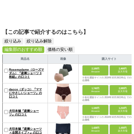
【この記事で紹介するのはこちら】
絞り込み
絞り込み解除
編集部のおすすめ順
価格の安い順
商品名
画像
購入サイト
2,189円
2,469円
Rosemadame（ローズマ
Amazon
楽天市場
ダム）『産褥ショーツ 3
枚組』の口コミ
※各社通販サイトの 2024年10月28日時点 での税
込価格
1,740円
2,083円
dacco（ダッコ）『ママ
Amazon
楽天市場
にやさしいショーツ』の
口コミ
※各社通販サイトの 2024年10月28日時点 での税
込価格
1,100円
1,210円
犬印本舗『産褥ショー
Amazon
楽天市場
ツ』の口コミ
※各社通販サイトの 2024年10月25日時点 での税
込価格
1,428円
1,430円
犬印本舗『産褥ショーツ
Amazon
楽天市場
＜全開タイプ＞』の口コ