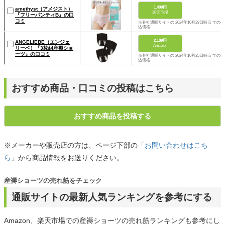
1,400円
amethyst（アメジスト）
楽天市場
『フリーパンティB』の口
コミ
※各社通販サイトの 2024年10月28日時点 での税
込価格
2,189円
ANGELIEBE（エンジェ
Amazon
リーベ）『3枚組産褥ショ
ーツ』の口コミ
※各社通販サイトの 2024年10月25日時点 での税
込価格
おすすめ商品・口コミの投稿はこちら
おすすめ商品を投稿する
※メーカーや販売店の方は、ページ下部の「
お問い合わせはこち
ら
」から商品情報をお送りください。
産褥ショーツの売れ筋をチェック
通販サイトの最新人気ランキングを参考にする
Amazon、楽天市場での産褥ショーツの売れ筋ランキングも参考にし