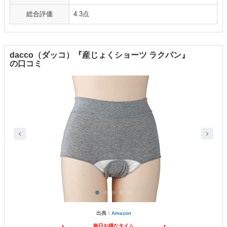
総合評価
4.3点
dacco（ダッコ）『産じょくショーツ ラクパン』
の口コミ
出典：
Amazon
毎日お得なタイム