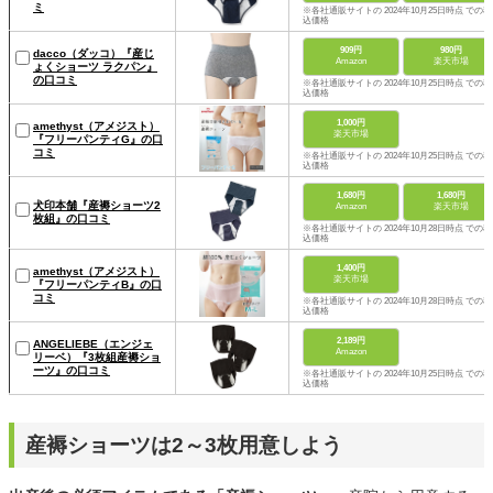
ミ
※各社通販サイトの 2024年10月25日時点 での税
込価格
909円
980円
dacco（ダッコ）『産じ
Amazon
楽天市場
ょくショーツ ラクパン』
の口コミ
※各社通販サイトの 2024年10月25日時点 での税
込価格
1,000円
amethyst（アメジスト）
楽天市場
『フリーパンティG』の口
コミ
※各社通販サイトの 2024年10月25日時点 での税
込価格
1,680円
1,680円
犬印本舗『産褥ショーツ2
Amazon
楽天市場
枚組』の口コミ
※各社通販サイトの 2024年10月28日時点 での税
込価格
1,400円
amethyst（アメジスト）
楽天市場
『フリーパンティB』の口
コミ
※各社通販サイトの 2024年10月28日時点 での税
込価格
2,189円
ANGELIEBE（エンジェ
Amazon
リーベ）『3枚組産褥ショ
ーツ』の口コミ
※各社通販サイトの 2024年10月25日時点 での税
込価格
産褥ショーツは2～3枚用意しよう