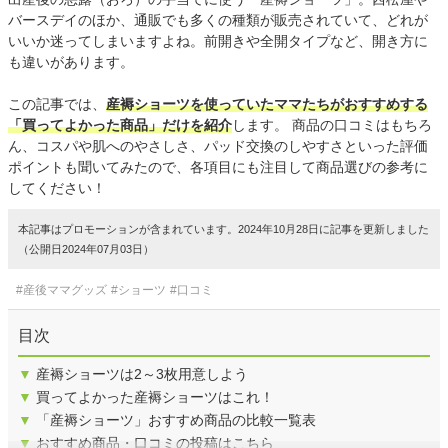
バースデイのほか、通販でも多くの種類が販売されていて、どれが
いいか迷ってしまいますよね。前開きや全開タイプなど、開き方に
も違いがあります。
この記事では、
産褥ショーツを使っていたママたちがおすすめする
「買ってよかった商品」だけを紹介
します。 商品の口コミはもちろ
ん、コスパや肌へのやさしさ、パッド交換のしやすさといった評価
ポイントも聞いてみたので、各項目にも注目して商品選びの参考に
してください！
本記事はプロモーションが含まれています。2024年10月28日に記事を更新しました
（公開日2024年07月03日）
#産後ママグッズ
#ショーツ
#口コミ
目次
▼
産褥ショーツは2～3枚用意しよう
▼
買ってよかった産褥ショーツはこれ！
▼
「産褥ショーツ」おすすめ商品の比較一覧表
▼
おすすめ商品・口コミの投稿はこちら