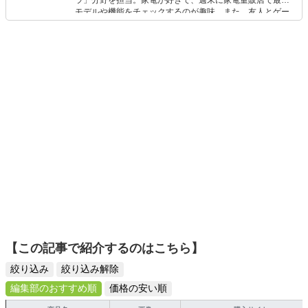
ラ」分野を担当。家電が好きで、週末に家電量販店で最新
モデルや機能をチェックするのが趣味。また、友人とゲー
ムを楽しみながら、新作タイトルやイベント情報もいち早
くキャッチ。記事を通して、生活の質を底上げしてくれる
スタイリッシュで使いやすい家電や、みんなで楽しめるゲ
ームを発信していきます！
【この記事で紹介するのはこちら】
絞り込み
絞り込み解除
編集部のおすすめ順
価格の安い順