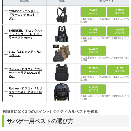
商品名
画像
購入サイト
7,400円
8,325円
CONDOR（コンドル）
Amazon
楽天市場
『リーコンチェストリ
グ』
※各社通販サイトの 2024年11月19日時点 での税
込価格
4,128円
5,346円
SHENKEL（シェンケル）
Amazon
楽天市場
『ライトウェイト モジュ
ラーベスト ver4』
※各社通販サイトの 2024年11月19日時点 での税
込価格
17,930円
5.11『LBE タクティカル
楽天市場
ベスト』
※各社通販サイトの 2024年11月17日時点 での税
込価格
11,672円
14,170円
Rothco（ロスコ）『プレ
Amazon
楽天市場
ートキャリア MOLLE対
応』
※各社通販サイトの 2024年11月19日時点 での税
込価格
14,970円
Rothco（ロスコ）『ミリ
楽天市場
タリーベスト クロスドロ
ー』
※各社通販サイトの 2024年11月19日時点 での税
込価格
有識者に聞く3つのポイント! タクティカルベストを知る
サバゲー用ベストの選び方