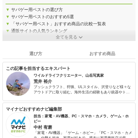
▼
サバゲー用ベストの選び方
▼
サバゲー用ベストのおすすめ5選
▼
「サバゲー用ベスト」おすすめ商品の比較一覧表
▼
通販サイトの人気ランキング
全てを見る
選び方
おすすめ商品
この記事を担当するエキスパート
ワイルドライフクリエーター、山岳写真家
荒井 裕介
ブッシュクラフト、狩猟、ULスタイル、沢登りなど様々な
アウトドアに取り組む。海外生活の経験もあり銃器やトイ
ガンにも造詣が深い。 アウトドア料理やビンテージアウト
ドアアイテムのレストア、道具作りにも造詣が深く自作ア
イテムのみでの山行も行う。 フェールラーベンのアンバサ
マイナビおすすめナビ編集部
ダーとしても活動している。
担当：家電・AV機器、PC・スマホ・カメラ、ゲーム・ホ
ビー
中村 宥磨
「家電・AV機器」「ゲーム・ホビー」「PC・スマホ・カメ