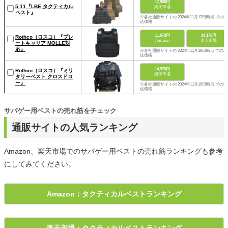
17,930円
5.11『LBE タクティカル
楽天市場
ベスト』
※各社通販サイトの 2024年11月17日時点 での税
込価格
11,672円
14,170円
Rothco（ロスコ）『プレ
Amazon
楽天市場
ートキャリア MOLLE対
応』
※各社通販サイトの 2024年11月19日時点 での税
込価格
14,970円
Rothco（ロスコ）『ミリ
楽天市場
タリーベスト クロスドロ
ー』
※各社通販サイトの 2024年11月19日時点 での税
込価格
サバゲー用ベストの売れ筋をチェック
通販サイトの人気ランキング
Amazon、楽天市場でのサバゲー用ベストの売れ筋ランキングも参考
にしてみてください。
Amazon：タクティカルベストランキング
楽天市場：タクティカルベストランキング