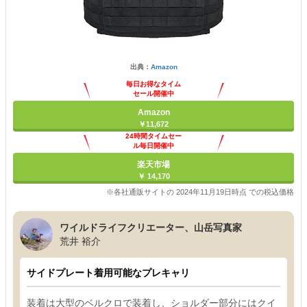
出典：
Amazon
毎日お得なタイム
セール開催中
Amazon
￥11,672
24時間タイムセー
ル毎日開催中
楽天市場
￥ 14,170
※各社通販サイトの 2024年11月19日時点 での税込価格
ワイルドライフクリエーター、山岳写真家
荒井 裕介
サイドプレート着用可能なプレキャリ
装着は大型のベルクロで装着し、ショルダー部分にはクイ