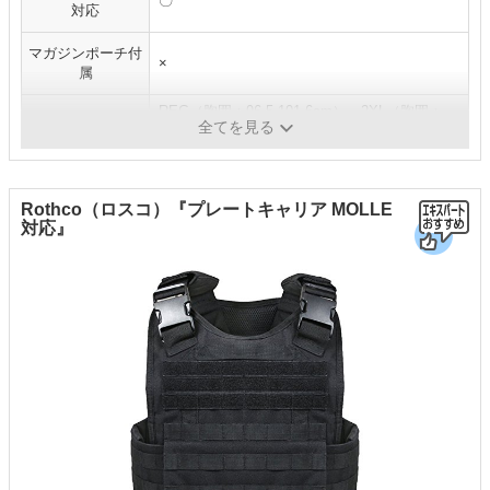
〇
対応
マガジンポーチ付
×
属
REG（胸囲：96.5-101.6cm）、2XL（胸囲：
サイズ
全てを見る
127.0～132.0cm）
Rothco（ロスコ）『プレートキャリア MOLLE
対応』