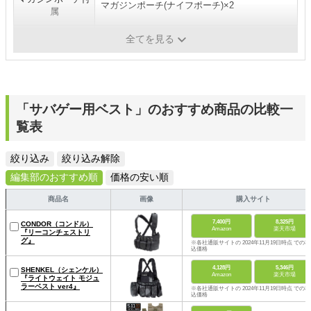
マガジンポーチ(ナイフポーチ)×2
属
サイズ
フリー
全てを見る
「サバゲー用ベスト」のおすすめ商品の比較一
覧表
絞り込み
絞り込み解除
編集部のおすすめ順
価格の安い順
商品名
画像
購入サイト
7,400円
8,325円
CONDOR（コンドル）
Amazon
楽天市場
『リーコンチェストリ
グ』
※各社通販サイトの 2024年11月19日時点 での税
込価格
4,128円
5,346円
SHENKEL（シェンケル）
Amazon
楽天市場
『ライトウェイト モジュ
ラーベスト ver4』
※各社通販サイトの 2024年11月19日時点 での税
込価格