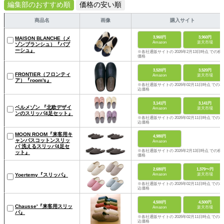
編集部のおすすめ順
価格の安い順
商品名
画像
購入サイト
3,960円
3,960円
MAISON BLANCHE（メ
Amazon
楽天市場
ゾンブランシュ）『バブ
ーシュ』
※各社通販サイトの 2026年2月13日時点 での税
価格
3,520円
3,520円
FRONTIER（フロンティ
Amazon
楽天市場
ア）『room's』
※各社通販サイトの 2026年02月11日時点 での税
込価格
3,141円
3,141円
ベルメゾン 『北欧デザイ
Amazon
楽天市場
ンのスリッパ4足セット』
※各社通販サイトの 2026年02月11日時点 での税
込価格
MOON ROOM『来客用キ
4,980円
ャンバスコットンスリッ
Amazon
パ 洗えるスリッパ4足セ
※各社通販サイトの 2026年2月13日時点 での税
ット』
価格
2,680円
1,379〜円
Amazon
楽天市場
Yoertemy『スリッパ』
※各社通販サイトの 2026年02月11日時点 での税
込価格
4,500円
4,500円
Chausse'『来客用スリッ
Amazon
楽天市場
パ』
※各社通販サイトの 2026年02月11日時点 での税
込価格