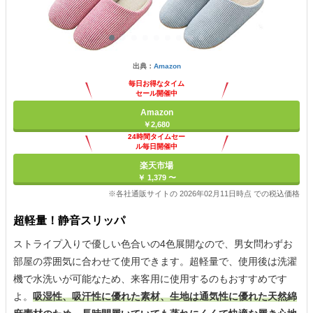
出典：
Amazon
毎日お得なタイム
セール開催中
Amazon
￥2,680
24時間タイムセー
ル毎日開催中
楽天市場
￥ 1,379 〜
※各社通販サイトの 2026年02月11日時点 での税込価格
超軽量！静音スリッパ
ストライプ入りで優しい色合いの4色展開なので、男女問わずお
部屋の雰囲気に合わせて使用できます。超軽量で、使用後は洗濯
機で水洗いが可能なため、来客用に使用するのもおすすめです
よ。
吸湿性、吸汗性に優れた素材、生地は通気性に優れた天然綿