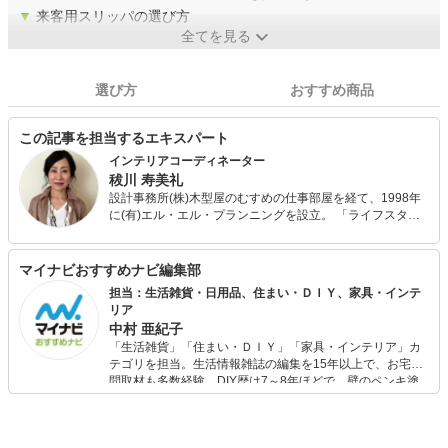
▼
来客用スリッパの選び方
全てを見る
選び方
おすすめ商品
この記事を担当するエキスパート
インテリアコーディネーター
秡川 寿美礼
設計事務所(株)木型屋のむすめの仕事部屋を経て、1998年
に(有)エル・エル・プランニングを設立。 「ライフスタイ
ルからインテリアをデザインする」という独自の発想と設
計手法で、家具、カーテンなどのセ レクトから、造作家具
やリフォームの設計まで、トータルなインテリア空間デザ
マイナビおすすめナビ編集部
インを得意としている。インテリアコーディネーター、マ
担当：生活雑貨・日用品、住まい・ＤＩＹ、家具・インテ
ンションリフォームマネジャーの資格を持つ。
リア
中村 亜紀子
「生活雑貨」「住まい・ＤＩＹ」「家具・インテリア」カ
テゴリを担当。生活情報雑誌の編集を15年以上で、お宅訪
問取材も多数経験。DIY歴は7～8年ほどで、壁のペンキ塗
りや壁紙チェンジなどもチャレンジ済み。初心者でもモノ
選びがしやすい記事をお届けします！