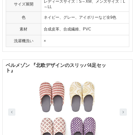
レディースサイズ：S～XM、メンズサイズ：L
サイズ展開
～LL
色
ネイビー、グレー、アイボリーなど全9色
素材
合成皮革、合成繊維、PVC
洗濯機洗い
×
ベルメゾン 『北欧デザインのスリッパ4足セッ
ト』