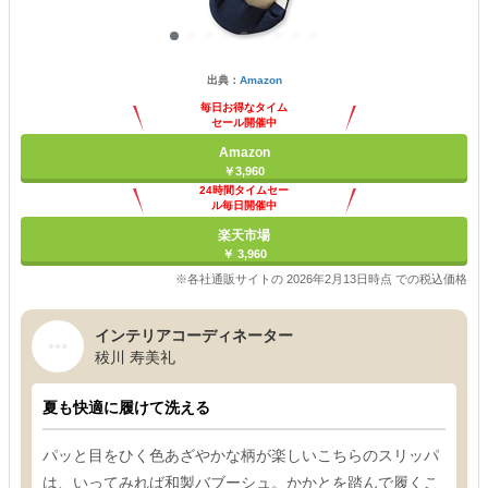
出典：
Amazon
毎日お得なタイム
セール開催中
Amazon
￥3,960
24時間タイムセー
ル毎日開催中
楽天市場
￥ 3,960
※各社通販サイトの 2026年2月13日時点 での税込価格
インテリアコーディネーター
秡川 寿美礼
夏も快適に履けて洗える
パッと目をひく色あざやかな柄が楽しいこちらのスリッパ
は、いってみれば和製バブーシュ。かかとを踏んで履くこ