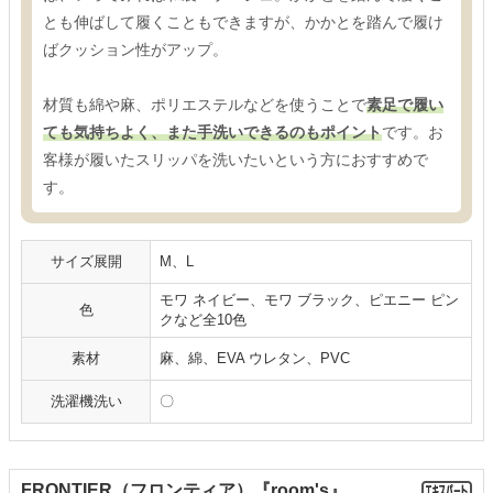
とも伸ばして履くこともできますが、かかとを踏んで履け
ばクッション性がアップ。
材質も綿や麻、ポリエステルなどを使うことで
素足で履い
ても気持ちよく、また手洗いできるのもポイント
です。お
客様が履いたスリッパを洗いたいという方におすすめで
す。
サイズ展開
M、L
モワ ネイビー、モワ ブラック、ピエニー ピン
色
クなど全10色
素材
麻、綿、EVA ウレタン、PVC
洗濯機洗い
〇
FRONTIER（フロンティア）『room's』