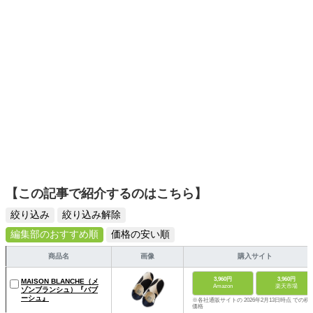
【この記事で紹介するのはこちら】
絞り込み
絞り込み解除
編集部のおすすめ順
価格の安い順
商品名
画像
購入サイト
3,960円
3,960円
MAISON BLANCHE（メ
Amazon
楽天市場
ゾンブランシュ）『バブ
ーシュ』
※各社通販サイトの 2026年2月13日時点 での税
価格