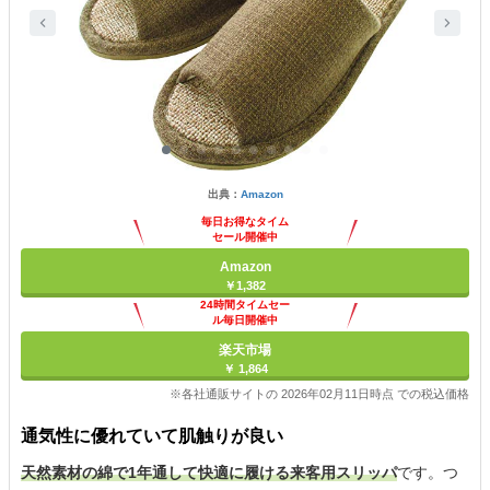
出典：
Amazon
毎日お得なタイム
セール開催中
Amazon
￥1,382
24時間タイムセー
ル毎日開催中
楽天市場
￥ 1,864
※各社通販サイトの 2026年02月11日時点 での税込価格
通気性に優れていて肌触りが良い
天然素材の綿で1年通して快適に履ける来客用スリッパ
です。つ