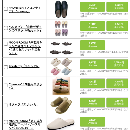
3,520円
3,520円
FRONTIER（フロンティ
Amazon
楽天市場
ア）『room's』
※各社通販サイトの 2026年02月11日時点 での税
込価格
3,141円
3,141円
ベルメゾン 『北欧デザイ
Amazon
楽天市場
ンのスリッパ4足セット』
※各社通販サイトの 2026年02月11日時点 での税
込価格
MOON ROOM『来客用キ
4,980円
ャンバスコットンスリッ
Amazon
パ 洗えるスリッパ4足セ
※各社通販サイトの 2026年2月13日時点 での税
ット』
価格
2,680円
1,379〜円
Amazon
楽天市場
Yoertemy『スリッパ』
※各社通販サイトの 2026年02月11日時点 での税
込価格
4,500円
4,500円
Chausse'『来客用スリッ
Amazon
楽天市場
パ』
※各社通販サイトの 2026年02月11日時点 での税
込価格
1,382円
1,864円
Amazon
楽天市場
オクムラ『スリッパ』
※各社通販サイトの 2026年02月11日時点 での税
込価格
2,200円
MOON ROOM『メンズ布
Amazon
地調ビニールレザースリ
ッパ（SOS-10）』
※各社通販サイトの 2026年02月11日時点 での税