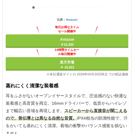
出典：
Amazon
毎日お得なタイム
セール開催中
Amazon
￥15,300
24時間タイムセー
ル毎日開催中
楽天市場
￥ 15,912
※各社通販サイトの 2026年04月20日時点 での税込価格
蒸れにくく清潔な装着感
耳をふさがないオープンイヤースタイルで、圧迫感のない快適な
装着感と高音質を両立。16mmドライバーで、低音からハイレゾ
まで幅広い音域を再現します。
スピーカーから直接音が聞こえる
ので、骨伝導とは異なる自然な音質。
IPX4相当の防滴性能で、汗
をかいても蒸れにくく清潔。着地の衝撃やバランス感覚を損ない
ません。