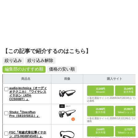
【この記事で紹介するのはこちら】
絞り込み
絞り込み解除
編集部のおすすめ順
価格の安い順
商品名
画像
購入サイト
audio-technica（オーディ
12,243円
15,049円
オテクニカ）『ワイヤレス
Amazon
楽天市場
イヤホン（ATH-
※各社通販サイトの 2026年04月20日時点 での
CC500BT）』
込価格
23,880円
23,880円
Shokz『OpenRun
楽天市場
Yahoo!ショッピン
Pro（S810/S811）』
※各社通販サイトの 2026年5月12日時点 での
価格
2,630円
2,772円
FSC『有線式骨伝導イヤホ
楽天市場
Yahoo!ショッピン
ン（FS-NGBP4545）』