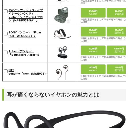
※各社通販サイトの 2026年5月12日時点 での
価格
JVCケンウッド（ジェイブ
14,400円
15,840円
イシーケンウッド）
Amazon
楽天市場
Victor『ワイヤレスイヤホ
※各社通販サイトの 2026年04月20日時点 での
ン（HA-NP50T-GA）』
込価格
15,300円
15,912円
SONY（ソニー）『Float
Amazon
楽天市場
Run（WI-OE610）』
※各社通販サイトの 2026年04月20日時点 での
込価格
11,580円
9,800〜円
Anker（アンカー）
Amazon
楽天市場
『Soundcore AeroFit』
※各社通販サイトの 2026年04月20日時点 での
込価格
8,250円
8,946円
NTT
Amazon
楽天市場
sonority『nwm（MWE001）』
※各社通販サイトの 2026年04月20日時点 での
込価格
耳が痛くならないイヤホンの魅力とは