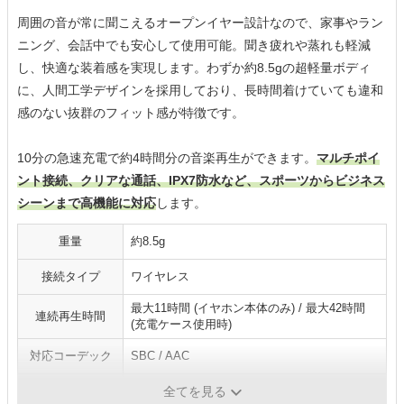
周囲の音が常に聞こえるオープンイヤー設計なので、家事やラン
ニング、会話中でも安心して使用可能。聞き疲れや蒸れも軽減
し、快適な装着感を実現します。わずか約8.5gの超軽量ボディ
に、人間工学デザインを採用しており、長時間着けていても違和
感のない抜群のフィット感が特徴です。
10分の急速充電で約4時間分の音楽再生ができます。
マルチポイ
ント接続、クリアな通話、IPX7防水など、スポーツからビジネス
シーンまで高機能に対応
します。
重量
約8.5g
接続タイプ
ワイヤレス
最大11時間 (イヤホン本体のみ) / 最大42時間
連続再生時間
(充電ケース使用時)
対応コーデック
SBC / AAC
防水機能
IPX7
全てを見る