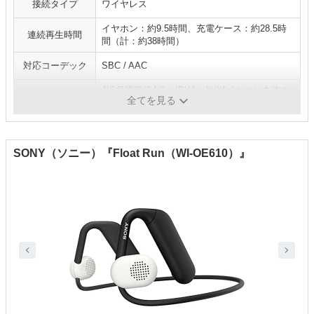
接続タイプ
ワイヤレス
イヤホン：約9.5時間、充電ケース：約28.5時
連続再生時間
間（計：約38時間）
対応コーデック
SBC / AAC
JIS保護等級4級（IPX4）相当[イヤホン本体の
防水機能
全てを見る
み]
SONY（ソニー）『Float Run（WI-OE610）』