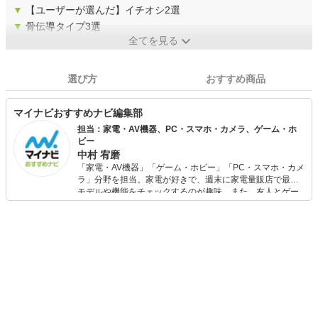
▼
【ユーザーが選んだ】イチオシ2選
▼
骨伝導タイプ3選
全てを見る
選び方
おすすめ商品
マイナビおすすめナビ編集部
担当：家電・AV機器、PC・スマホ・カメラ、ゲーム・ホ
ビー
中村 宥磨
「家電・AV機器」「ゲーム・ホビー」「PC・スマホ・カメ
ラ」分野を担当。家電が好きで、週末に家電量販店で最新
モデルや機能をチェックするのが趣味。また、友人とゲー
ムを楽しみながら、新作タイトルやイベント情報もいち早
くキャッチ。記事を通して、生活の質を底上げしてくれる
スタイリッシュで使いやすい家電や、みんなで楽しめるゲ
ームを発信していきます！