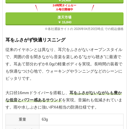
￥14,400
24時間タイムセー
ル毎日開催中
楽天市場
￥ 15,840
※各社通販サイトの 2026年04月20日時点 での税込価格
耳をふさがず快適リスニング
従来のイヤホンとは異なり、耳穴をふさがないオープンスタイル
で、周囲の音を聞きながら音楽を楽しめる"ながら聴き"に最適で
す。耳あて部分わずか8.0gの軽量ボディを実現。長時間の装着で
も快適なつけ心地で、ウォーキングやランニングなどのシーンに
ピッタリです。
大口径16mmドライバーを搭載し、
耳をふさがないながらも豊か
な低音とパワー感あるサウンド
を実現。音漏れも低減されていま
す。雨や水しぶきに強いIPX4相当の防滴仕様です。
重量
‎63g