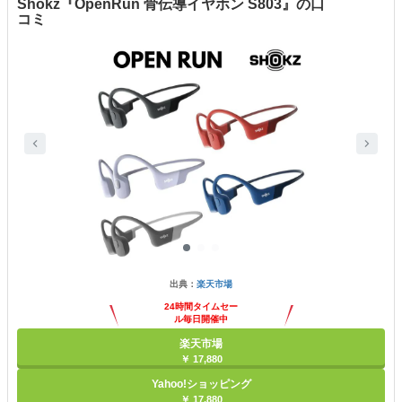
Shokz『OpenRun 骨伝導イヤホン S803』の口
コミ
出典：
楽天市場
24時間タイムセー
ル毎日開催中
楽天市場
￥ 17,880
Yahoo!ショッピング
￥ 17,880