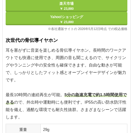
楽天市場
￥ 23,880
Yahoo!ショッピング
￥ 23,880
※各社通販サイトの 2026年5月12日時点 での税込価格
次世代の骨伝導イヤホン
耳を塞がずに音楽を楽しめる骨伝導イヤホン。長時間のワークア
ウトでも快適に使用でき、周囲の音も聞こえるので、サイクリン
グやランニング中の安全性も確保できます。自由な動きが可能
で、しっかりとしたフィット感とオープンイヤーデザインが魅力
です。
最長10時間の連続再生が可能。
5分の急速充電で約1.5時間使用で
きる
ので、外出時や運動時にも便利です。IP55の高い防水防汗性
能を備え、過酷な環境でも耐久性抜群。さまざまなシーンで活躍
します。
重量
‎29g