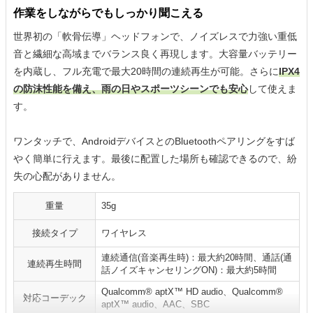
作業をしながらでもしっかり聞こえる
世界初の「軟骨伝導」ヘッドフォンで、ノイズレスで力強い重低
音と繊細な高域までバランス良く再現します。大容量バッテリー
を内蔵し、フル充電で最大20時間の連続再生が可能。さらに
IPX4
の防沫性能を備え、雨の日やスポーツシーンでも安心
して使えま
す。
ワンタッチで、AndroidデバイスとのBluetoothペアリングをすば
やく簡単に行えます。最後に配置した場所も確認できるので、紛
失の心配がありません。
重量
‎35g
接続タイプ
ワイヤレス
連続通信(音楽再生時)：最大約20時間、通話(通
連続再生時間
話ノイズキャンセリングON)：最大約5時間
Qualcomm® aptX™ HD audio、Qualcomm®
対応コーデック
aptX™ audio、AAC、SBC