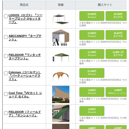
商品名
画像
購入サイト
22,809円
29,700円
LOGOS（ロゴス）『ソー
Amazon
楽天市場
ラーブロック Qセットタ
ープ』
※各社通販サイトの 2026年04月02日時点 での税
込価格
14,506円
26,667円
ABCCANOPY『タープテ
Amazon
楽天市場
ント』
※各社通販サイトの 2026年04月02日時点 での税
込価格
11,700円
11,880〜円
FIELDOOR『ワンタッチ
Amazon
楽天市場
タープテント』
※各社通販サイトの 2026年4月9日時点 での税込
価格
21,349円
Coleman（コールマン）
Amazon
『パーティーシェードラ
イト』
※各社通販サイトの 2026年04月02日時点 での税
込価格
4,280円
4,280円
Cool Time『UVカット シ
Amazon
Yahoo!ショッピング
ェード セイル』
※各社通販サイトの 2026年4月9日時点 での税込
価格
2,200円
FIELDOOR（フィールド
Amazon
ア）『サンシェード』
※各社通販サイトの 2026年4月9日時点 での税込
価格
4,980円
6,078円