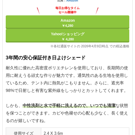
出典：
Amazon
毎日お得なタイム
セール開催中
Amazon
￥4,280
Yahoo!ショッピング
￥ 4,280
※各社通販サイトの 2026年4月9日時点 での税込価格
3年間の安心保証付き日よけシェード
耐久性に優れた高密度ポリエチレンを使用しており、長期間の使
用に耐えうる頑丈な作りが魅力です。通気性のある生地を使用し
ているため、テント内に熱気がこもりません。さらに、遮光率
98%で日射しと有害な紫外線をしっかりとカットしてくれます。
しかも、
中性洗剤と水で手軽に洗えるので、いつでも清潔
な状態
を保つことができます。カビや色褪せの心配も少なく、長く使え
るのが嬉しいですね。
使用サイズ
2.4 X 3.6m