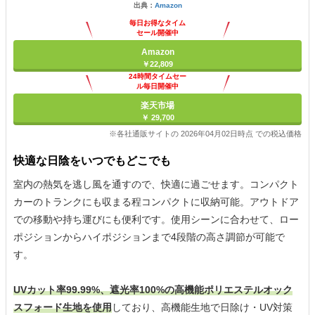
出典：
Amazon
毎日お得なタイム
セール開催中
Amazon
￥22,809
24時間タイムセー
ル毎日開催中
楽天市場
￥ 29,700
※各社通販サイトの 2026年04月02日時点 での税込価格
快適な日陰をいつでもどこでも
室内の熱気を逃し風を通すので、快適に過ごせます。コンパクト
カーのトランクにも収まる程コンパクトに収納可能。アウトドア
での移動や持ち運びにも便利です。使用シーンに合わせて、ロー
ポジションからハイポジションまで4段階の高さ調節が可能で
す。
UVカット率99.99%、遮光率100%の高機能ポリエステルオック
スフォード生地を使用
しており、高機能生地で日除け・UV対策