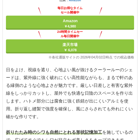
出典：
Amazon
毎日お得なタイム
セール開催中
Amazon
￥4,980
24時間タイムセー
ル毎日開催中
楽天市場
￥ 6,078
※各社通販サイトの 2026年04月02日時点 での税込価格
日をよけ、視線を遮り、心地よい風が抜けるクーラールーのシェ
ードは、紫外線に強く破れにくい高性能ながらも、まるで軒のあ
る縁側のような心地よさが魅力です。厳しい日差しと有害な紫外
線をしっかりカットし、屋外でも快適な日陰のスペースを作り出
します。ハトメ部分には腐食に強く鉄錆が出にくいアルミを使
用。折り返し縫製で強度を確保し、風にさらされても外れにくい
確かな作りです。
折りたたみ時のシワも自然にとれる形状記憶加工
を施しているの