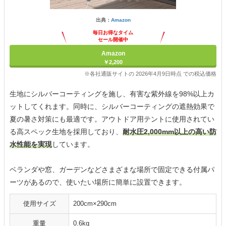
出典：
Amazon
毎日お得なタイム
セール開催中
Amazon
￥2,200
※各社通販サイトの 2026年4月9日時点 での税込価格
生地にシルバーコーティングを施し、有害な紫外線を98%以上カ
ットしてくれます。同時に、シルバーコーティングの遮熱効果で
夏の暑さ対策にも最適です。アウトドア用テントに使用されてい
る高スペック生地を採用しており、
耐水圧2,000mm以上の高い防
水性能を実現
しています。
ベランダや窓、ガーデンなどさまざまな場所で固定できる付属パ
ーツがあるので、使いたい場所に簡単に設置できます。
使用サイズ
200cm×290cm
重量
0.6kg