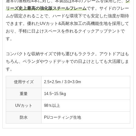
通常の屋根柱4本に対し、本製品は8本のフレームを採用した、
シ
リーズ史上最高の強化版スチールフレーム
です。サイドのフレー
ムが固定されることで、ハードな環境下でも安定した強度が期待
できます。優れたUVカット&高耐水加工の高機能生地を採用して
おり、手軽に日よけスペースを作れるクイックアップテントで
す。
コンパクトな収納サイズで持ち運びもラクラク。アウトドアはも
ちろん、ベランダやウッドデッキでの日よけとしても大活躍しま
す。
使用サイズ
2.5×2.5m / 3.0×3.0m
重量
14.5~15.5kg
UVカット
98％以上
防水
PUコーティング生地