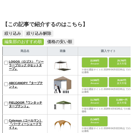
【この記事で紹介するのはこちら】
絞り込み
絞り込み解除
編集部のおすすめ順
価格の安い順
商品名
画像
購入サイト
22,809円
29,700円
LOGOS（ロゴス）『ソー
Amazon
楽天市場
ラーブロック Qセットタ
ープ』
※各社通販サイトの 2026年04月02日時点 での税
込価格
14,506円
26,667円
ABCCANOPY『タープテ
Amazon
楽天市場
ント』
※各社通販サイトの 2026年04月02日時点 での税
込価格
11,700円
11,880〜円
FIELDOOR『ワンタッチ
Amazon
楽天市場
タープテント』
※各社通販サイトの 2026年4月9日時点 での税込
価格
21,349円
Coleman（コールマン）
Amazon
『パーティーシェードラ
イト』
※各社通販サイトの 2026年04月02日時点 での税
込価格