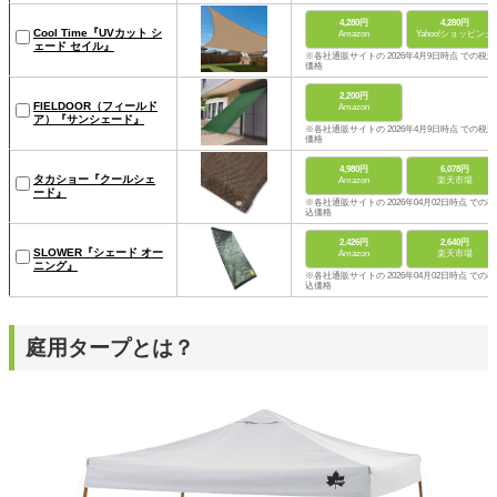
4,280円
4,280円
Cool Time『UVカット シ
Amazon
Yahoo!ショッピング
ェード セイル』
※各社通販サイトの 2026年4月9日時点 での税込
価格
2,200円
FIELDOOR（フィールド
Amazon
ア）『サンシェード』
※各社通販サイトの 2026年4月9日時点 での税込
価格
4,980円
6,078円
タカショー『クールシェ
Amazon
楽天市場
ード』
※各社通販サイトの 2026年04月02日時点 での税
込価格
2,426円
2,640円
SLOWER『シェード オー
Amazon
楽天市場
ニング』
※各社通販サイトの 2026年04月02日時点 での税
込価格
庭用タープとは？